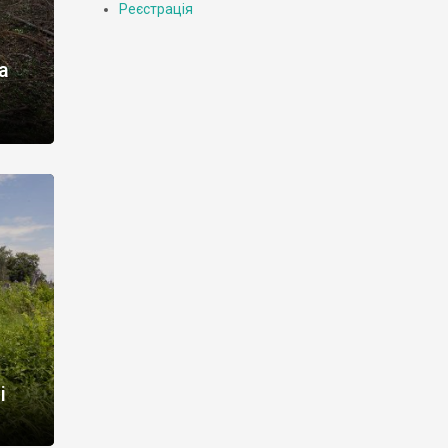
Реєстрація
а
неться
щівку,
і