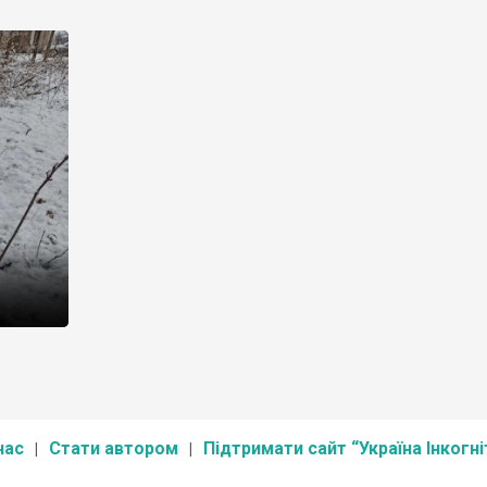
цікавиться історією, має знати про проект громадськ
організація “Україна Інкогніта” із дослідження давніх
иття.
українських цвинтарів. Географія – вся Україна. Звісно
ла би
окупованих та прифронтових територій. Мету проект
Від
пояснив його керівник Роман Маленков: “В Україні не
жодного реєстру старовинних цвинтарів, в тотальній
більшості випадків такі цвинтарі занедбані або […]
нний
и цього
що у
о Анни
жить до
нас
Стати автором
Підтримати сайт “Україна Інкогні