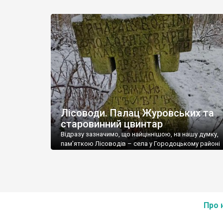
Лісоводах знімали відому колись кінокомедію “Між
високими хлібами”, яка, попри інше, мала
продемонструвати щасливе та радісне колгоспне ж
Стара ж ділянка лісоводського цвинтаря цілком мог
стати декорацією трилера “Між високими кущами”. 
початку на очі […]
Лісоводи. Палац Журовських та
старовинний цвинтар
Відразу зазначимо, що найціннішою, на нашу думку,
пам’яткою Лісоводів – села у Городоцькому районі
Хмельницької області, є ніде не згадуваний старови
український цвинтар із кам’яними хрестами. Світлин
цвинтаря нам надіслала Анна Співак. Вона вказала, 
Лісоводах частина вулиць мають назви сотень. Фот
Співак Перша письмова згадка про поселення нале
1559 року. […]
Про 