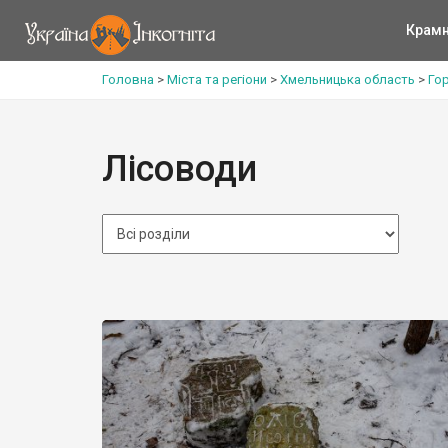
Крам
Головна
>
Міста та регіони
>
Хмельницька область
>
Го
Лісоводи