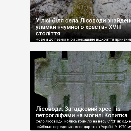
У лісі біля села Лісоводи знайден
уламки «чумного хреста» XVIII
століття
Нове й до певної міри сенсаційне відкриття принайм
регіонального рівня здійснив член команди «Україна
Інкогніта» Дмитро Полюхович разом із краєзнавице
дослідницею з Городка (Хмельницька обл.) Інною А
Йдеться про унікальний позацвинтарний кам’яний х
(точніше його уламки), колись встановлений на місц
жертви (жертв?) епідемії чуми 1770 року. Визначення
«сенсаційне» та «унікальне» не є перебільшенням.
Позацвинтарні […]
Лісоводи. Загадковий хрест із
петрогліфами на могилі Копитка
Село Лісоводи, колись гриміло на весь СРСР як одне 
найбільш передових господарств в Україні. У 1970-м