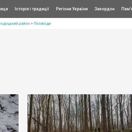
ниця
Історія і традиції
Регіони України
Закордон
Пам'
родоцький район
>
Лісоводи