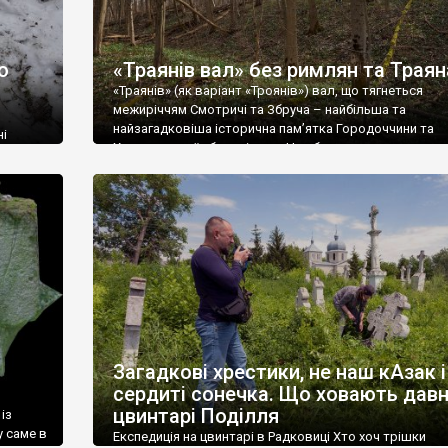
о
«Траянів вал» без римлян та Траян
«Траянів» (як варіант «Троянів») вал, що тягнеться
межиріччям Смотричі та Збруча – найбільша та
найзагадковіша історична пам’ятка Городоччини та
ні
Хмельницької обл. у цілому. Ця оборонна споруда тяг
від околиць селища Сатанів, повз села Зверхівці, Бор
ю та
Кремінну, Лісоводи і аж до ботанічного заказника
брам.
«Городоцька дача», що між Городком і селом Велика
рест
Яромирка (народна назва «Олені»). Усього […]
і
Загадкові хрестики, не наш кАзак і
сердиті сонечка. Що ховають давн
цвинтарі Поділля
із
у саме в
Експедиція на цвинтарі в Радковиці Хто хоч трішки