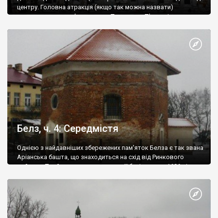
центру. Головна атракція (якщо так можна назвати)
кладовища - дерев'яна церква Параскеви П'ятниці, яка
належить до пам'яток національного значення і походить з
XVII століття. Є припущення, що храм був збудований у селі
Прусинів і перенесений на цвинтар в Белзі у XVIII столітті.
Існує думка, що теперішній храм - вже третій на цьому місці.
Белз, ч. 4: Середмістя
Однією з найдавніших збережених пам'яток Белза є так звана
Аріанська башта, що знаходиться на схід від Ринкового
майдану. Прийнято вважати датою її будівництва 1606 рік.
Походження башти і досі викликає суперечки. Деякі
вважають її каплицею (одна з її назв - каплиця
Снопковських), деякі - замковою баштою. Відомо лише, що у
другій половині XVIII століття в башті знаходилося міське
книгосховище.