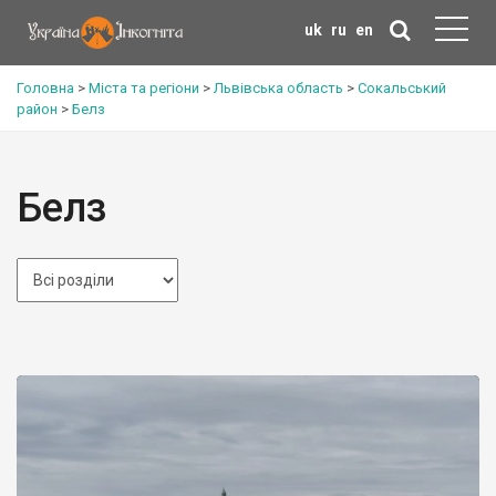
uk
ru
en
Головна
>
Міста та регіони
>
Львівська область
>
Сокальський
район
>
Белз
Белз