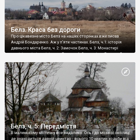
Белз. Краса без дороги
Про цікавезне місто Белз на наших сторінках вже писав
Андрій Бондаренко. Аж у п’яти частинах. Белз, ч.1: історія
давнього міста Белз, ч. 2: Замочок Белз, ч. 3: Монастирі
домініканців і домініканок Белз, ч. 4: Середмістя Белз, ч. 5:
Передмістя За кількістю крутих пам’яток місто Белз, в якому
мешкає трохи більше двох тисяч осіб, один із […]
Белз, ч. 5: Передмістя
В маленькому містечку все недалеко. Ось і до міської околиці,
де знаходиться давній цвинтар - всього 10 хвилин ходьби від