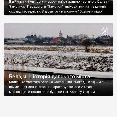
В цій частині ми прогуляємося найстарішою частиною Белза -
Замочком. Передмістя "Замочок" знаходиться на південний
схід від середмістя. Від центру - максимум 10 хвилин пішої
ходьби. Саме тут, на півострові, якій утворює злиття річок
Солокії та Речиці, почалася історія давнього княжого міста
Белз. Городище мало чотирьохкутну форму, оточене валами і
глибокими ровами. По його кутах були розташовані чотири
дерев'яні башти.
Белз, ч.1: історія давнього міста
Маленьке містечко Белз на Сокальщині сьогодні є одним з
найменших міст в Україні і нараховує всього 2,4 тис.
мешканців. А колись все було не так. Белз був одним з
найзначущих міст Руси, столицею Белзького князівства, а
пізніше і столицею однойменного воєводства у складі
Польської корони. Славетна історія міста залишила нам
величезну спадщину: показник кількості різноманітних
пам'яток на душу населення тут, напевне, найвищий в Україні.