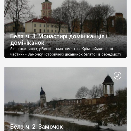
Белз, ч. 3: Монастирі домініканців і
домініканок
Як я вже писав, у Белзі - тьма пам'яток. Крім найдавнішої
частини - Замочку, історичних цікавинок багато і в середмісті,
і на околицях містечка. Буду розповідати частинами, адже їх
насправді так багато, що для описання треба б було видавати
цілу книжку. Почнемо з середмістя, яке компактно
розташовано навколо колишнього Ринку.
Белз, ч. 2: Замочок