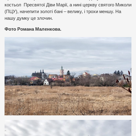
костьол Пресвятої Діви Марії, а нині церкву святого Миколи
(ПЦУ), начепити золоті бані – велику, і трохи меншу. На
нашу думку це злочин.
Фото Романа Маленкова.