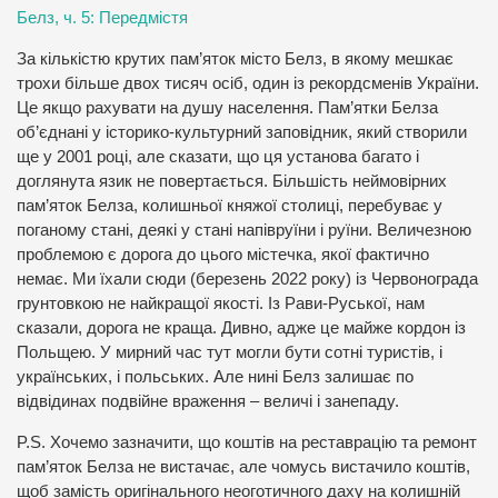
Белз, ч. 5: Передмістя
За кількістю крутих пам’яток місто Белз, в якому мешкає
трохи більше двох тисяч осіб, один із рекордсменів України.
Це якщо рахувати на душу населення. Пам’ятки Белза
об’єднані у історико-культурний заповідник, який створили
ще у 2001 році, але сказати, що ця установа багато і
доглянута язик не повертається. Більшість неймовірних
пам’яток Белза, колишньої княжої столиці, перебуває у
поганому стані, деякі у стані напівруїни і руїни. Величезною
проблемою є дорога до цього містечка, якої фактично
немає. Ми їхали сюди (березень 2022 року) із Червонограда
грунтовкою не найкращої якості. Із Рави-Руської, нам
сказали, дорога не краща. Дивно, адже це майже кордон із
Польщею. У мирний час тут могли бути сотні туристів, і
українських, і польських. Але нині Белз залишає по
відвідинах подвійне враження – величі і занепаду.
P.S. Хочемо зазначити, що коштів на реставрацію та ремонт
пам’яток Белза не вистачає, але чомусь вистачило коштів,
щоб замість оригінального неоготичного даху на колишній