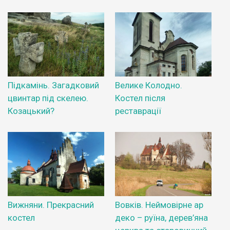
Підкамінь. Загадковий
Велике Колодно.
цвинтар під скелею.
Костел після
Козацький?
реставрації
Вижняни. Прекрасний
Вовків. Неймовірне ар
костел
деко – руїна, дерев’яна