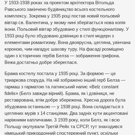
У 1933-1938 роках за проектом архітектора Вітольда
Равського закінчено будівництво всього костельного
комплексу. Зокрема у 1935 році постав новий польовий
вівтар св. Валентина, у якому нині зберігається нова копія
ікони. Польовий вівтар збудовано у стилі функціоналізму. У
1933 році було збудовано дзвіницю в стилі модерн з
елементами романтизму. Вона двоярусна, цегляна, увінчана
короною, чим нагадує шахову туру. На фасаді розміщено
один з історичних гербів Белза — зображення грифона.
Вежа достатньо добре збереглася.
Брама костелу постала у 1935 році. За формою — це
триаркова споруда. На ній зображено інший герб Белза —
гармаш з гарматою та латинський напис «Belz constant
fidelis» (Белз завжди вірний). Брама, як і дзвіниця, не
реставрована, втім добре збережена. Хресна дорога була
збудована останньою — у 1938 році. Вона складається з
цегляних мурів з 14 станціями. Два задніх кути акцентовані
наріжними капличками. З 1939 року, коли Белз, як і всю
Польщу окупували Третій Рейх та СРСР, тут знаходився
німецький прикордонний спостережний пункт, оскільки