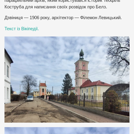
парафіяльний архів, яким користувався історик Теофіль
Коструба для написання своїх розвідок про Белз.
Дзвіниця — 1906 року, архітектор — Філемон Левицький.
Текст із Вікіпедії.