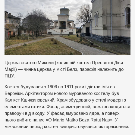
Церква святого Миколи (колишній костел Пресвятої Діви
Марії) — чинна церква у місті Белз, парафія належить до
ПЦУ.
Костел будувався з 1906 по 1911 роки і дістав ім’я св.
Вероніки. Архітектором нового мурованого костелу був
Калікст Кшижановський. Храм збудовано у стилі модерн з
елементами готики. Фасад асиметричний, вежа знаходиться
праворуч від входу. У фасад вмуровано ядра, а поверх
нього вибито напис «O Mario Matko Boza Ratuj Nas». У
міжвоєнний період костел використовувався як гарнізонний.