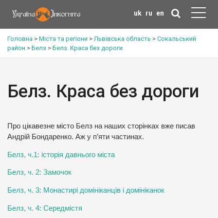
uk
ru
en
Головна
>
Міста та регіони
>
Львівська область
>
Сокальський
район
>
Белз
>
Белз. Краса без дороги
Белз. Краса без дороги
Про цікавезне місто Белз на наших сторінках вже писав
Андрій Бондаренко. Аж у п’яти частинах.
Белз, ч.1: історія давнього міста
Белз, ч. 2: Замочок
Белз, ч. 3: Монастирі домініканців і домініканок
Белз, ч. 4: Середмістя