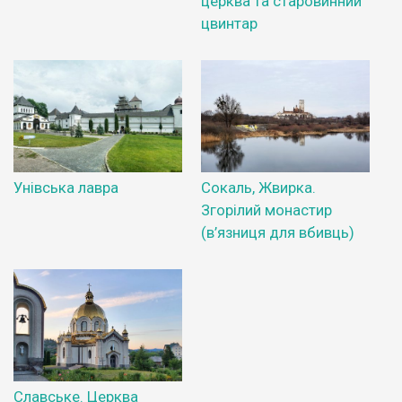
церква та старовинний
цвинтар
Унівська лавра
Сокаль, Жвирка.
Згорілий монастир
(в’язниця для вбивць)
Славське. Церква