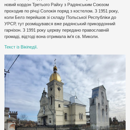
новий кордон Третього Райху з Радянським Союзом
проходив по річці Солокія поряд з костелом. З 1951 року,
коли Белз перейшов зі складу Польської Республіки до
УРСР, тут розміщувався вже радянський прикордонний
гарнізон. З 1991 року церкву передано православній
громаді, відтоді вона отримала ім’я св. Миколи.
Текст із Вікіпедії.