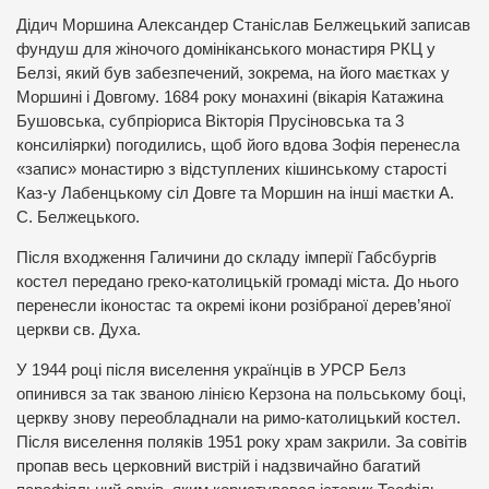
Дідич Моршина Александер Станіслав Белжецький записав
фундуш для жіночого домініканського монастиря РКЦ у
Белзі, який був забезпечений, зокрема, на його маєтках у
Моршині і Довгому. 1684 року монахині (вікарія Катажина
Бушовська, субпріориса Вікторія Прусіновська та 3
консиліярки) погодились, щоб його вдова Зофія перенесла
«запис» монастирю з відступлених кішинському старості
Каз-у Лабенцькому сіл Довге та Моршин на інші маєтки А.
С. Белжецького.
Після входження Галичини до складу імперії Габсбургів
костел передано греко-католицькій громаді міста. До нього
перенесли іконостас та окремі ікони розібраної дерев’яної
церкви св. Духа.
У 1944 році після виселення українців в УРСР Белз
опинився за так званою лінією Керзона на польському боці,
церкву знову переобладнали на римо-католицький костел.
Після виселення поляків 1951 року храм закрили. За совітів
пропав весь церковний вистрій і надзвичайно багатий