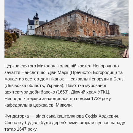
Церква святого Миколая, колишній костел Непорочного
зачаття Найсвятішої Діви Марії (Пречистої Богородиці) та
монастир сестер-домініканок — сакральні споруди в Белзі
(Львівська область, Україна). Пам’ятка мурованої
архітектури доби бароко (1653). Діючий храм УГКЦ.
Неподалік церкви знаходилась до пожежі 1739 року
кафедральна церква св. Миколи.
Фундаторка — віленська каштелянова Софія Ходкевич.
Спочатку будівлі були дерев’яними, згоріли під час нападу
татар 1647 року.