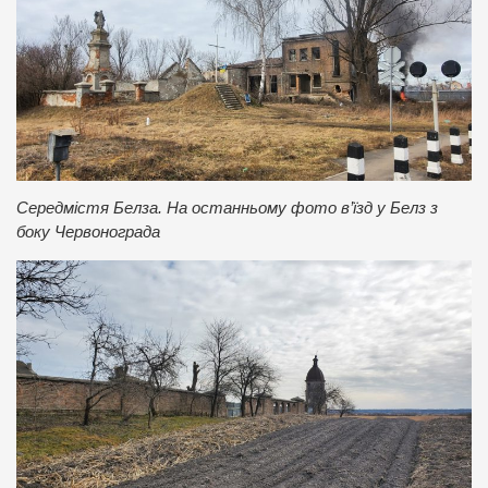
Середмістя Белза. На останньому фото в’їзд у Белз з
боку Червонограда