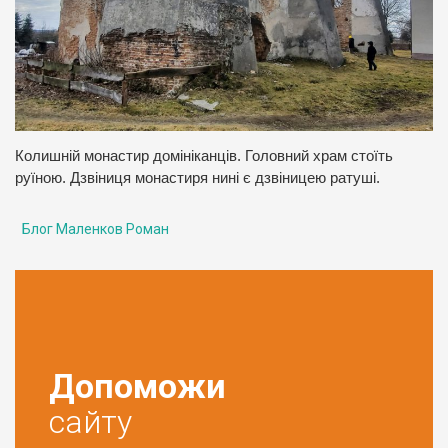
Колишній монастир домініканців. Головний храм стоїть
руїною. Дзвіниця монастиря нині є дзвіницею ратуші.
Блог Маленков Роман
Допоможи
сайту