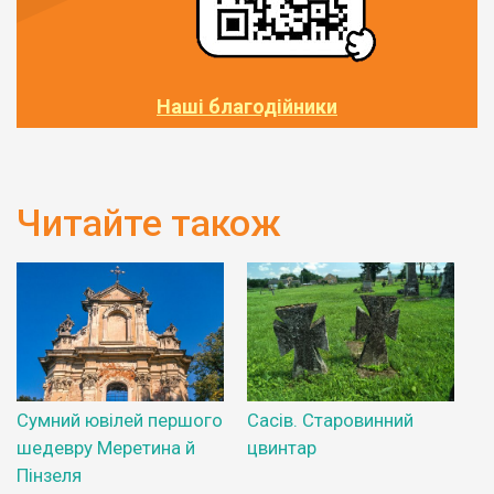
Наші благодійники
Читайте також
Сумний ювілей першого
Сасів. Старовинний
шедевру Меретина й
цвинтар
Пінзеля