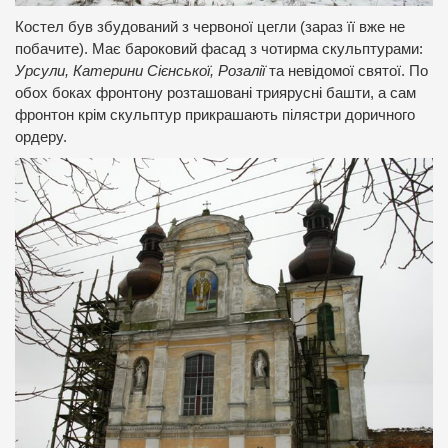
Костел був збудований з червоної цегли (зараз її вже не
побачите). Має бароковий фасад з чотирма скульптурами:
Урсули, Катерини Сієнської, Розалії
та невідомої святої. По
обох боках фронтону розташовані триярусні башти, а сам
фронтон крім скульптур прикрашають пілястри доричного
ордеру.