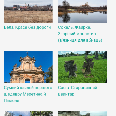
Белз. Краса без дороги
Сокаль, Жвирка.
Згорілий монастир
(в’язниця для вбивць)
Сумний ювілей першого
Сасів. Старовинний
шедевру Меретина й
цвинтар
Пінзеля