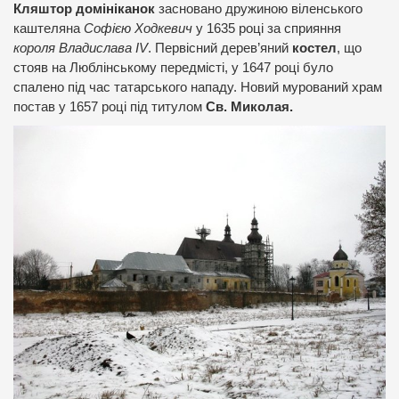
Кляштор домініканок
засновано дружиною віленського
каштеляна
Софією Ходкевич
у 1635 році за сприяння
короля Владислава IV
. Первісний дерев’яний
костел
, що
стояв на Люблінському передмісті, у 1647 році було
спалено під час татарського нападу. Новий мурований храм
постав у 1657 році під титулом
Св. Миколая.