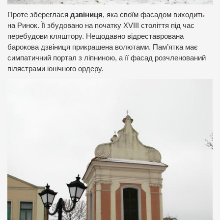
Проте збереглася
дзвіниця
, яка своїм фасадом виходить
на Ринок. Її збудовано на початку XVIII століття під час
перебудови кляштору. Нещодавно відреставрована
барокова дзвіниця прикрашена волютами. Пам’ятка має
симпатичний портал з ліпниною, а її фасад розчленований
пілястрами іонічного ордеру.