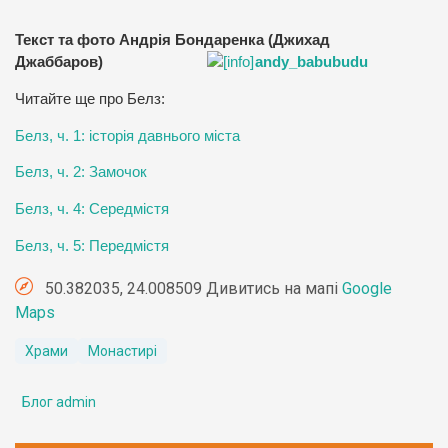
Текст та фото Андрія Бондаренка (Джихад
Джаббаров)
andy_babubudu
Читайте ще про Белз:
Белз, ч. 1: історія давнього міста
Белз, ч. 2: Замочок
Белз, ч. 4: Середмістя
Белз, ч. 5: Передмістя
50.382035, 24.008509 Дивитись на мапі
Google
Maps
Храми
Монастирі
Блог admin