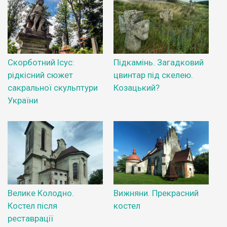
Скорботний Ісус:
Підкамінь. Загадковий
рідкісний сюжет
цвинтар під скелею.
сакральної скульптури
Козацький?
України
Велике Колодно.
Вижняни. Прекрасний
Костел після
костел
реставрації