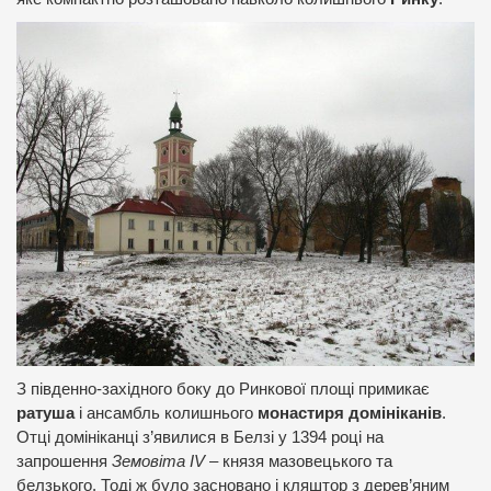
З південно-західного боку до Ринкової площі примикає
ратуша
і ансамбль колишнього
монастиря домініканів
.
Отці домініканці з’явилися в Белзі у 1394 році на
запрошення
Земовіта IV
– князя мазовецького та
белзького. Тоді ж було засновано і кляштор з дерев’яним