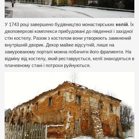
У 1743 році завершено будівництво монастирських
келій
. Їх
двоповерхові комплекси прибудовані до південної і західної
стін костелу. Разом з костелом вони утворюють замкнений
внутрішній дворик. Декор майже відсутній, лише на
замурованому порталі можна побачити його фрагменти. На
відміну від костелу, який реставрується, келії знаходяться в
плачевному стані і потрохи руйнуються.