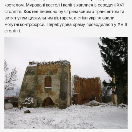
костелом. Муровані костел і келії з’явилися в середині XVI
століття.
Костел
первісно був тринавовим з трансептом та
витягнутим циркульним вівтарем, а стіни укріплювали
могутні контрфорси. Перебудова храму проводилася у XVIII
столітті.