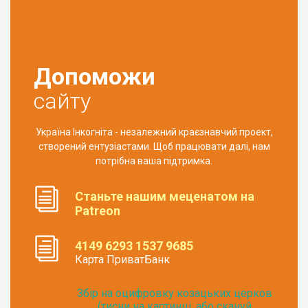
Допоможи
сайту
Україна Інкогніта - незалежний краєзнавчий проект,
створений ентузіастами. Щоб працювати далі, нам
потрібна ваша підтримка.
Станьте нашим меценатом на
Patreon
4149 6293 1537 9685
Карта ПриватБанк
Збір на оцифровку козацьких церков
(тисни на картинці, або скануй