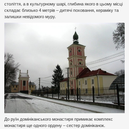
століття, а в культурному шарі, глибина якого в цьому місці
складає близько 4 метрів – дитячі поховання, кераміку та
залишки невідомого муру.
До руїн домініканського монастиря примикає комплекс
монастиря ще одного ордену – сестер домініканок.