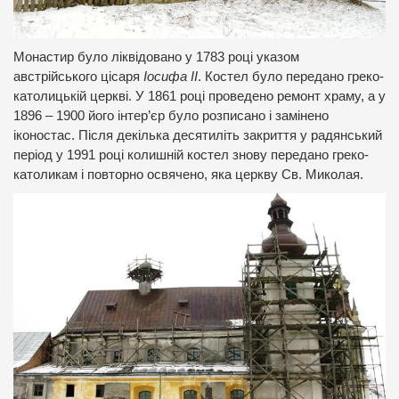
Монастир було ліквідовано у 1783 році указом
австрійського цісаря
Іосифа ІІ
. Костел було передано греко-
католицькій церкві. У 1861 році проведено ремонт храму, а у
1896 – 1900 його інтер’єр було розписано і замінено
іконостас. Після декілька десятиліть закриття у радянський
період у 1991 році колишній костел знову передано греко-
католикам і повторно освячено, яка церкву Св. Миколая.