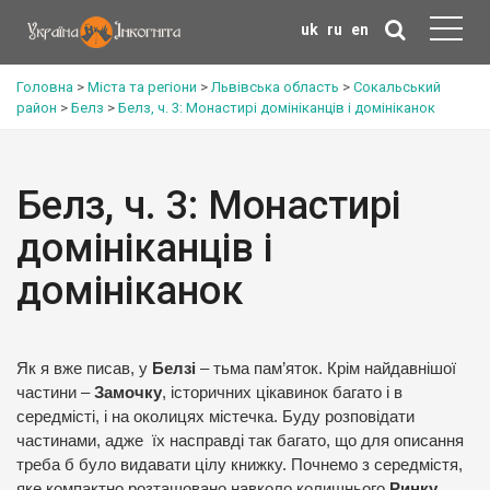
uk
ru
en
Головна
>
Міста та регіони
>
Львівська область
>
Сокальський
район
>
Белз
>
Белз, ч. 3: Монастирі домініканців і домініканок
Белз, ч. 3: Монастирі
домініканців і
домініканок
Як я вже писав, у
Белзі
– тьма пам’яток. Крім найдавнішої
частини –
Замочку
, історичних цікавинок багато і в
середмісті, і на околицях містечка. Буду розповідати
частинами, адже їх насправді так багато, що для описання
треба б було видавати цілу книжку. Почнемо з середмістя,
яке компактно розташовано навколо колишнього
Ринку
.