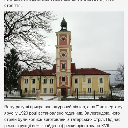
століття.
Вежу ратуші прикрашає ажуровий ліхтар, а на її четвертому
ярусі у 1920 році встановлено годинник. За легендою, його
стріли були колись виготовлені з татарських стріл. Під час
реконструкції вежі знайдено фрески орієнтовано XVII