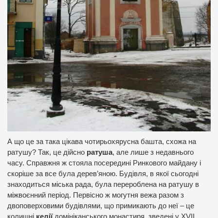
А що це за така цікава чотирьохярусна башта, схожа на
ратушу? Так, це дійсно
ратуша
, але лише з недавнього
часу. Справжня ж стояла посередині Ринкового майдану і
скоріше за все була дерев’яною. Будівля, в якої сьогодні
знаходиться міська рада, була перероблена на ратушу в
міжвоєнний період. Первісно ж могутня вежа разом з
двоповерховими будівлями, що примикають до неї – це
колишні
келії
домініканського монастиря, зведені у XVII