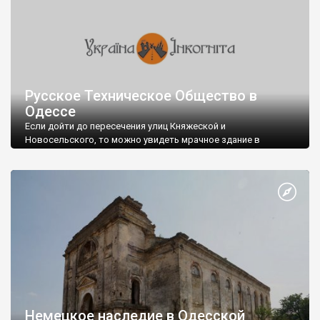
различных минеральных частиц и органических веществ.
Русское Техническое Общество в
Одессе
Если дойти до пересечения улиц Княжеской и
Новосельского, то можно увидеть мрачное здание в
довольно неприглядном состоянии. Это бывшее здание
Императорского Русского Технического Общества.
Немного истории.
Русское Техническое Общество было основано в 1866 г. по
инициативе ученых и инженеров Санкт-Петербурга,
поддержанной государственными деятелями и
промышленниками.
Целью общества было:
Немецкое наследие в Одесской