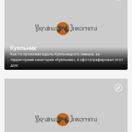
Куяльник
Как-то проезжая вдоль Куяльницкого лимана, за
территорией санатория «Куяльник», я сфотографировал этот
дом:
И вот спустя некоторое время я смог идентифицировать это
здание.
Просматривая в галерее brassl старые фотографии Одессы,
на одной из них я увидел знакомый дом - Дача «Аркадия»: