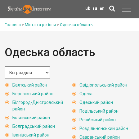
uk
ru
en
Головна
>
Міста та регіони
>
Одеська область
Одеська область
Балтський район
Овідіопольський район
Березівський район
Одеса
Білгород-Дністровський
Одеський район
район
Подільський район
Біляївський район
Ренійський район
Болградський район
Роздільнянський район
Іванівський район
Савранський район