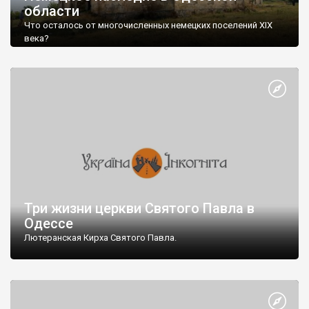
области
Что осталось от многочисленных немецких поселений XIX
века?
В начале XIX века наблюдается значительный приток
колонистов в Новороссию, Причерноморье, Бессарабию,
Крым. Начало массовому основанию немецких колоний было
положено манифестом императрицы Екатерины II от 22 июля
1763 года, которым иностранцам позволялось въезжать в
Россию и селиться, где пожелают.
Манифест гласил:
Три жизни церкви Святого Павла в
Одессе
Лютеранская Кирха Святого Павла.