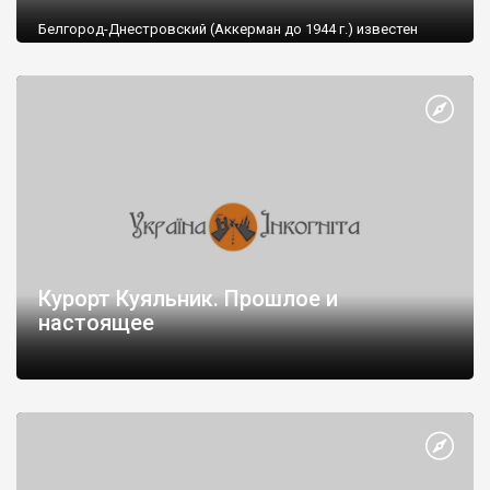
Белгород-Днестровский (Аккерман до 1944 г.) известен
прежде всего Аккерманской крепостью. Крепость является
главной целью посещения города туристами. Но это не
единственное, что осталось из памятников архитектуры на
сегодняшний день. Что можно еще найти в Белгород-
Днестровском?
Курорт Куяльник. Прошлое и
настоящее
Курорт Куяльник — один из старейших грязевых курортов
страны, расположенный под Одессой у подножья Жеваховой
горы на берегу Куяльницкого лимана.
Особенностью одесских лиманов является то, что на дне
залегали слои иловой грязи. Она содержит множество