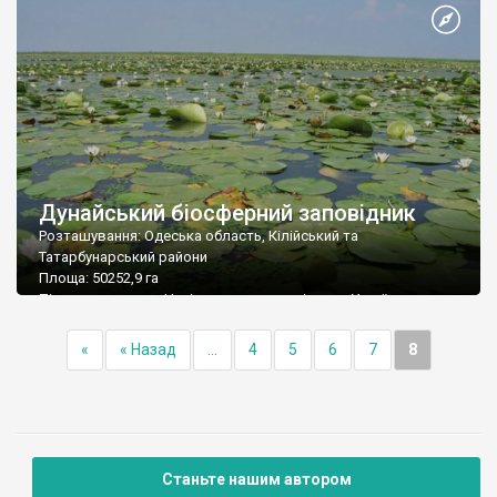
Дунайський біосферний заповідник
Розташування: Одеська область, Кілійський та
Татарбунарський райони
Площа: 50252,9 га
Підпорядкування: Національна академія наук України
Поштова адреса: 68355 Одеська обл., Кілійський р-н, м.
Вилкове, вул. Татарбунарського повстання, 132 а
«
« Назад
...
4
5
6
7
8
Тел./факс: (04843) 4-46-19; 3-11-95
Е-mail: reserve@it.odesa.ua
Станьте нашим автором