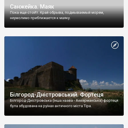
Санжейка. Маяк
Пока еще стоИт. Край обрыва, подмываемый морем,
неумолимо приближается к маяку.
Этот 19-ти метровый маяк, построенный в 1956 году,
вероятно скоро постигнет судьба предыдущего строения. От
старого маяка сохранилась только металическая табличка,
надпись на которой гласила: «Министерство обороны СССР.
Гидрография КЧФ. Санжейский маяк (основан в 1921 году)».
Сейчас маяк практически с двух сторон окружен высокими
обрывами, оползни берега продолжаются.
Білгород-Дністровський. Фортеця
Білгород-Дністровська (інша назва - Аккерманська) фортеця
була збудована на руїнах античного міста Тіра.