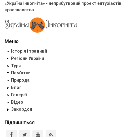
«Україна Інкогніта» - неприбутковий проект ентузіастів
краєзнавства.
Меню
Історія і традиції
Регіони України
Тури
Пам'ятки
Природа
Блог
Галереї
Відео
Закордон
Підпишіться