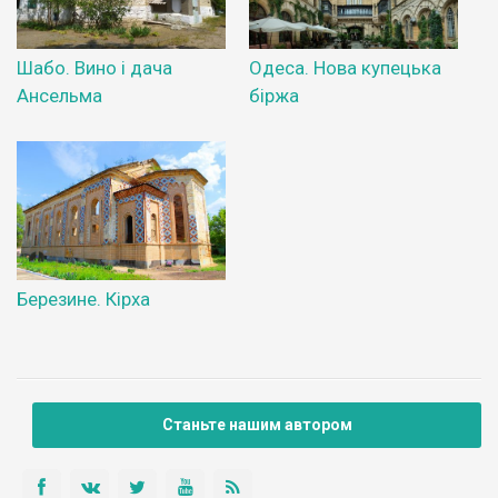
Шабо. Вино і дача
Одеса. Нова купецька
Ансельма
біржа
Березине. Кірха
Станьте нашим автором