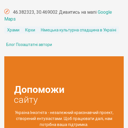
46.382323, 30.469002 Дивитись на мапі
Google
Maps
Храми
Кірхи
Німецька культурна спадщина в Україні
Блог Позаштатні автори
Допоможи
сайту
Україна Інкогніта - незалежний краєзнавчий проект,
створений ентузіастами. Щоб працювати далі, нам
потрібна ваша підтримка.