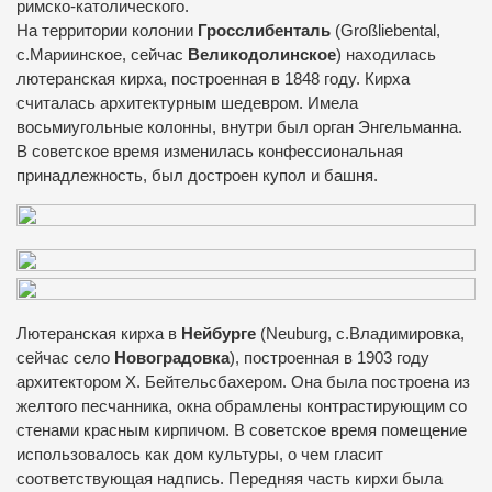
римско-католического.
На территории колонии
Гросслибенталь
(Großliebental,
с.Мариинское, сейчас
Великодолинское
) находилась
лютеранская кирха, построенная в 1848 году. Кирха
считалась архитектурным шедевром. Имела
восьмиугольные колонны, внутри был орган Энгельманна.
В советское время изменилась конфессиональная
принадлежность, был достроен купол и башня.
Лютеранская кирха в
Нейбурге
(Neuburg, с.Владимировка,
сейчас село
Новоградовка
), построенная в 1903 году
архитектором Х. Бейтельсбахером. Она была построена из
желтого песчанника, окна обрамлены контрастирующим со
стенами красным кирпичом. В советское время помещение
использовалось как дом культуры, о чем гласит
соответствующая надпись. Передняя часть кирхи была