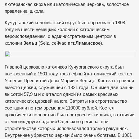
лютеранская кирха или католическая церковь, волостное
правление, школа.
Кучурганский колонистский округ был образован в 1808
году из шести немецких колоний с католическим
вероисповеданием, с административным центром в
колонии
Зельц
(Selz, сейчас
пгт.Лиманское
).
Главной церковью католиков Кучурганского округа был
построенный в 1901 году трехнефный католический костел
Успения Пресвятой Девы Марии в Зельце. Костел строился
вместо церкви, служившей с 1821 года. Он имел две башни
высотой 57,9 м и считался одной из самых красивых
католических церквей на юге. Затраты на строительство
составили по тем временам 110000 рублей. Костел
практически полностью был построен из кирпича, в отличии
от многих других зданий Одесского региона, при
строительстве которых использовался только ракушняк.
Внутреннее убранство церкви было очень богатым. В 1901