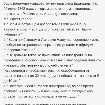
было положено манифестом императрицы Екатерины II от
22 июля 1763 года, которым иностранцам позволялось
въезжать в Россию и селиться, где пожелают.
Манифест гласил:
1. “Всем иностранцам дозволяем в Империю Нашу
въезжать и селиться где кто пожелает, во всех Наших
Губерниях.”
2. “Всем прибывшим в Империю Нашу на поселение иметь
свободное отправление веры по их уставам и обрядам
беспрепятственно.”
3. “Не должны таковые прибывшие из иностранных на
поселение в Россию никаких в казну Нашу податей платить
и никаких обыкновенных служеб служить”.
“Кто селился в необжитых землях, освобождался от
налогов на срок до 30 лет, в других областях – на срок от 5
до 10 лет.”
4. “Поселившиеся в России иностранные, во все время
пребывания своего, ни в военную, ниже в гражданскую
службу против воли их определены не будут.”
Волна колонизации активно продолжатся до смерти