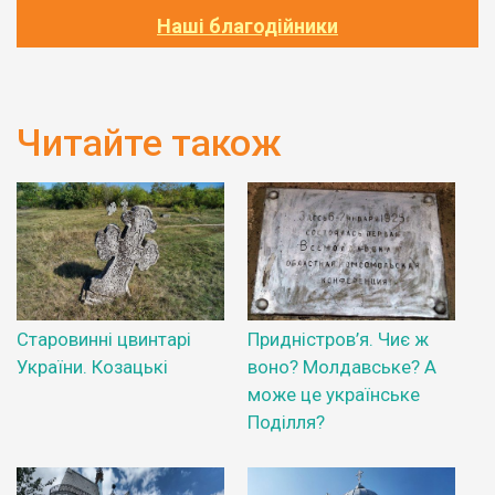
Наші благодійники
Читайте також
Старовинні цвинтарі
Придністров’я. Чиє ж
України. Козацькі
воно? Молдавське? А
може це українське
Поділля?