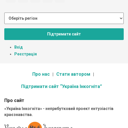
Підтримати сайт
Вхід
Реєстрація
Про нас
Стати автором
Підтримати сайт “Україна Інкогніта”
Про сайт
«Україна Інкогніта» - неприбутковий проект ентузіастів
краєзнавства.