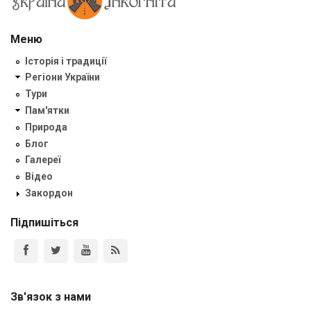
Меню
Історія і традиції
Регіони України
Тури
Пам'ятки
Природа
Блог
Галереї
Відео
Закордон
Підпишіться
Зв'язок з нами