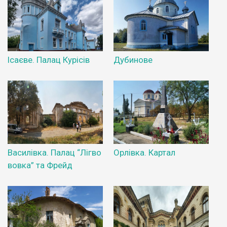
Ісаєве. Палац Курісів
Дубинове
Василівка. Палац “Лігво
Орлівка. Картал
вовка” та Фрейд