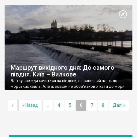
мова.
Маршрут вихідного дня: До самого
півдня. Київ – Вилкове
Влітку завжди хочеться на південь, на сонячний пляж до
морських хвиль. Але ж зовсім не обов'язково їхати до моря
без зупинок, адже дорогою можна побачити багато цікавого.
«
« Назад
...
4
5
6
7
8
Далі »