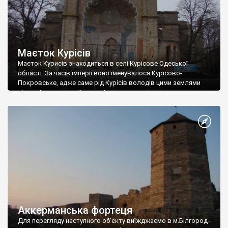
Маєток Курісів
Маєток Курисів знаходиться в селі Курісове Одеської
області. За часів імперії воно іменувалося Курісово-
Покровське, адже саме рід Курісів володів цими землями
після відвоювання їх у турків.
Аккерманська фортеця
Для перегляду наступного об'єкту виїжджаємо в м.Білгород-