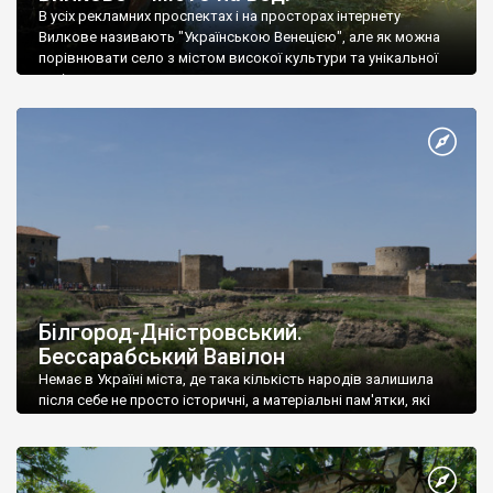
В усіх рекламних проспектах і на просторах інтернету
Вилкове називають "Українською Венецією", але як можна
порівнювати село з містом високої культури та унікальної
архітектури.
Білгород-Дністровський.
Бессарабський Вавілон
Немає в Україні міста, де така кількість народів залишила
після себе не просто історичні, а матеріальні пам'ятки, які
можна помацати рукою, відчувши стогін століть у їхньому
обвітреному камені.