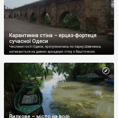
Карантинна стіна – ерцаз-фортеця
сучасної Одеси
Численні гості Одеси, прогулюючись по парку Шевченка,
натикаються на давню аркадную стіну з башточкою.
Вилкове – місто на воді