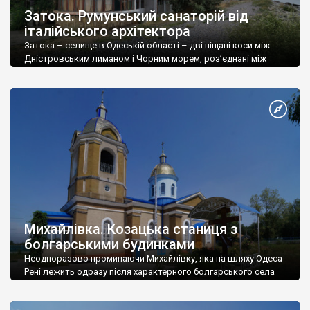
Затока. Румунський санаторій від
італійського архітектора
Затока – селище в Одеській області – дві піщані коси між
Дністровським лиманом і Чорним морем, роз’єднані між
собою Цареградським гирлом Дністра – нині мабуть
головний чорно
Михайлівка. Козацька станиця з
болгарськими будинками
Неодноразово проминаючи Михайлівку, яка на шляху Одеса -
Рені лежить одразу після характерного болгарського села