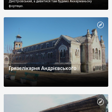
Дністровський, а дивитися там будемо Аккерманьску
фортецю.
Грязелікарня Андрієвського