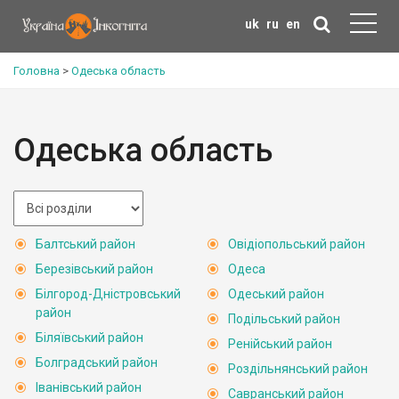
uk
ru
en
Головна
>
Одеська область
Одеська область
Балтський район
Овідіопольський район
Березівський район
Одеса
Білгород-Дністровський
Одеський район
район
Подільський район
Біляївський район
Ренійський район
Болградський район
Роздільнянський район
Іванівський район
Савранський район