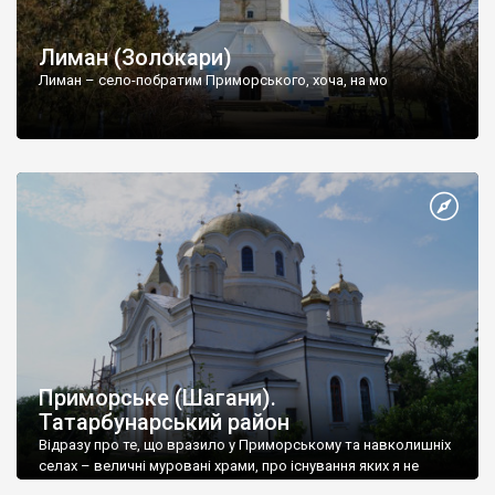
Лиман (Золокари)
Лиман – село-побратим Приморського, хоча, на мо
Приморське (Шагани).
Татарбунарський район
Відразу про те, що вразило у Приморському та навколишніх
селах – величні муровані храми, про існування яких я не
підозрював, й у Інтернеті ні слова не зустрічав, та українська