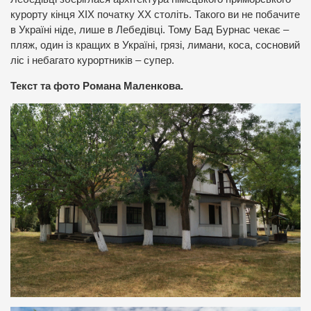
курорту кінця ХІХ початку ХХ століть. Такого ви не побачите
в Україні ніде, лише в Лебедівці. Тому Бад Бурнас чекає –
пляж, один із кращих в Україні, грязі, лимани, коса, сосновий
ліс і небагато курортників – супер.
Текст та фото Романа Маленкова.