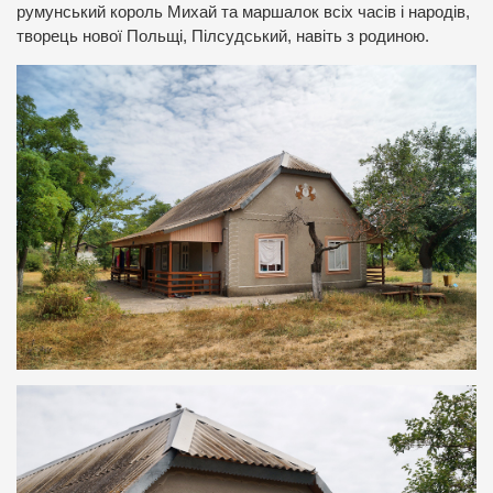
румунський король Михай та маршалок всіх часів і народів,
творець нової Польщі, Пілсудський, навіть з родиною.