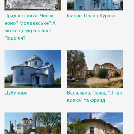
Придністров’я. Чиє ж
Ісаєве. Палац Курісів
воно? Молдавське? А
може це українське
Поділля?
Дубинове
Василівка. Палац “Лігво
вовка” та Фрейд