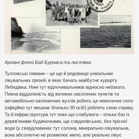
Архівні фото Бад Бурнаса та листівка
Тузловські лимани – це ще й родовище унікальних
лікувальних грязей, в яких бачать майбутнє курорту
Лебедівка. Нині тут відпочивальників відносно небагато.
Певна віддаленість від великих населених пунктів та
автомобільно-залізничних вузлів робить це невеличке село
(офіційно тут мешкає близько 30 осіб) роблять свою справу.
Та й інфраструктура тут поки що слабувата – кілька баз із
дерев’яними будиночками, ще совдепівських, без прісної
води (у свердловинах тут солона, мінерально-лікувальна,
вона абсолютно не розмилює мило, але реально лікує