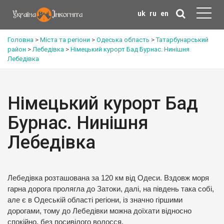
uk
ru
en
Головна
>
Міста та регіони
>
Одеська область
>
Татарбунарський
район
>
Лебедівка
>
Німецький курорт Бад Бурнас. Нинішня
Лебедівка
Німецький курорт Бад
Бурнас. Нинішня
Лебедівка
Лебедівка розташована за 120 км від Одеси. Вздовж моря
гарна дорога пролягла до Затоки, далі, на південь така собі,
але є в Одеській області регіони, із значно гіршими
дорогами, тому до Лебедівки можна доїхати відносно
спокійно, без посивілого волосся.