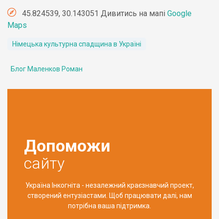
45.824539, 30.143051 Дивитись на мапі
Google
Maps
Німецька культурна спадщина в Україні
Блог Маленков Роман
Допоможи
сайту
Україна Інкогніта - незалежний краєзнавчий проект,
створений ентузіастами. Щоб працювати далі, нам
потрібна ваша підтримка.