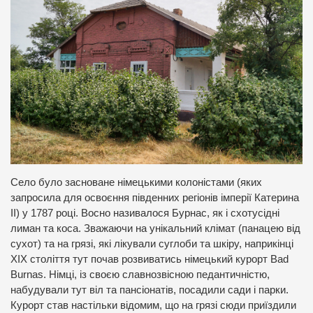
Село було засноване німецькими колоністами (яких
запросила для освоєння південних регіонів імперії Катерина
ІІ) у 1787 році. Восно називалося Бурнас, як і схотусідні
лиман та коса. Зважаючи на унікальний клімат (панацею від
сухот) та на грязі, які лікували суглоби та шкіру, наприкінці
ХІХ століття тут почав розвиватись німецький курорт Bad
Burnas. Німці, із своєю славнозвісною педантичністю,
набудували тут віл та пансіонатів, посадили сади і парки.
Курорт став настільки відомим, що на грязі сюди приїздили