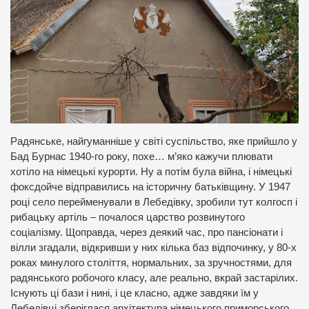
Радянське, найгуманніше у світі суспільство, яке прийшло у
Бад Бурнас 1940-го року, похе… м’яко кажучи плювати
хотіло на німецькі курорти. Ну а потім була війна, і німецькі
фоксдойче відправились на історичну батьківщину. У 1947
році село перейменували в Лебедівку, зробили тут колгосп і
рибацьку артіль – почалося царство розвинутого
соціалізму. Щоправда, через деякий час, про пансіонати і
вілли згадали, відкривши у них кілька баз відпочинку, у 80-х
роках минулого століття, нормальних, за зручностями, для
радянського робочого класу, але реально, вкрай застарілих.
Існують ці бази і нині, і це класно, адже завдяки їм у
Лебедівці зберіглася архітектура німецького приморського