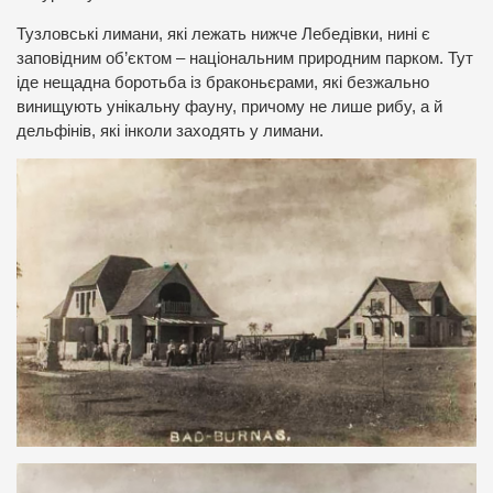
Тузловські лимани, які лежать нижче Лебедівки, нині є
заповідним об’єктом – національним природним парком. Тут
іде нещадна боротьба із браконьєрами, які безжально
винищують унікальну фауну, причому не лише рибу, а й
дельфінів, які інколи заходять у лимани.