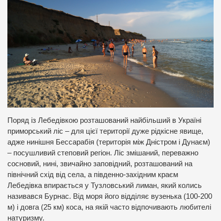
Поряд із Лебедівкою розташований найбільший в Україні
приморський ліс – для цієї території дуже рідкісне явище,
адже нинішня Бессарабія (територія між Дністром і Дунаєм)
– посушливий степовий регіон. Ліс змішаний, переважно
сосновий, нині, звичайно заповідний, розташований на
північний схід від села, а південно-західним краєм
Лебедівка впирається у Тузловський лиман, який колись
називався Бурнас. Від моря його відділяє вузенька (100-200
м) і довга (25 км) коса, на якій часто відпочивають любителі
натуризму.