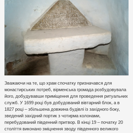
Зважаючи на те, що храм спочатку призначався для
монастирських потреб, вірменська громада розбудовувала
його, добудувавши приміщення для проведення ритуальних
служб. У 1699 році був добудований вівтарний блок, а в
1827 році – збільшена довжина будівлі із західного боку,
зведений західний портик з чотирма колонами,
перебудований південний притвор. В кінці 19 – початку 20
століття виконано зміцнення зводу південного великого