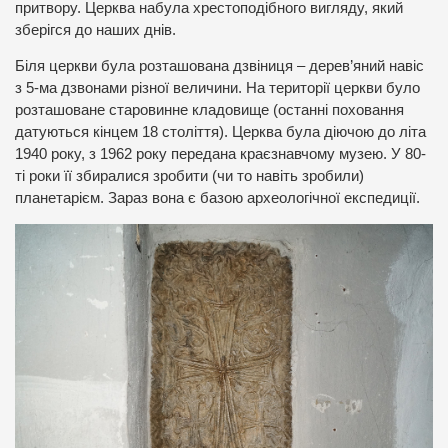
притвору. Церква набула хрестоподібного вигляду, який
зберігся до наших днів.
Біля церкви була розташована дзвіниця – дерев’яний навіс
з 5-ма дзвонами різної величини. На території церкви було
розташоване старовинне кладовище (останні поховання
датуються кінцем 18 століття). Церква була діючою до літа
1940 року, з 1962 року передана краєзнавчому музею. У 80-
ті роки її збиралися зробити (чи то навіть зробили)
планетарієм. Зараз вона є базою археологічної експедиції.