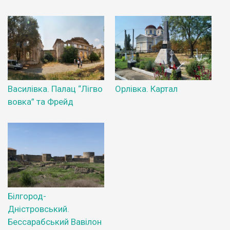
Василівка. Палац “Лігво
Орлівка. Картал
вовка” та Фрейд
Білгород-
Дністровський.
Бессарабський Вавілон