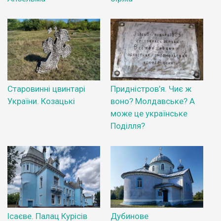
Старовинні цвинтарі
Придністров’я. Чиє ж
України. Козацькі
воно? Молдавське? А
може це українське
Поділля?
Ісаєве. Палац Курісів
Дубинове