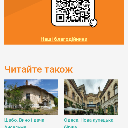
Наші благодійники
Читайте також
Шабо. Вино і дача
Одеса. Нова купецька
Ансельма
біржа