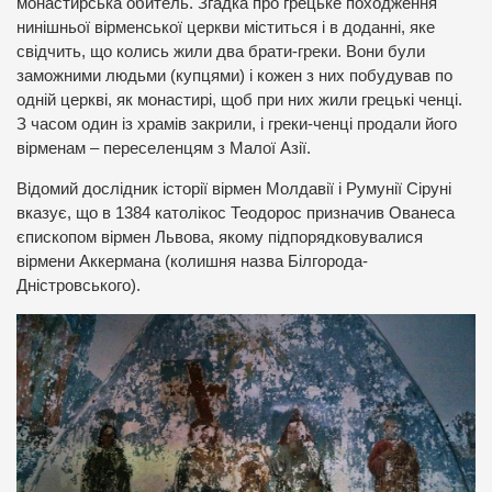
монастирська обитель. Згадка про грецьке походження
нинішньої вірменської церкви міститься і в доданні, яке
свідчить, що колись жили два брати-греки. Вони були
заможними людьми (купцями) і кожен з них побудував по
одній церкві, як монастирі, щоб при них жили грецькі ченці.
З часом один із храмів закрили, і греки-ченці продали його
вірменам – переселенцям з Малої Азії.
Відомий дослідник історії вірмен Молдавії і Румунії Сіруні
вказує, що в 1384 католікос Теодорос призначив Ованеса
єпископом вірмен Львова, якому підпорядковувалися
вірмени Аккермана (колишня назва Білгорода-
Дністровського).