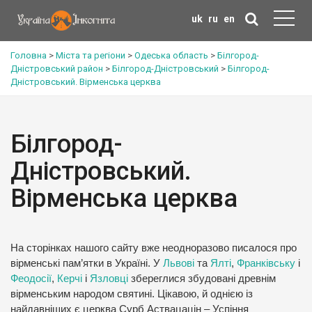
uk
ru
en
Головна
>
Міста та регіони
>
Одеська область
>
Білгород-
Дністровський район
>
Білгород-Дністровський
>
Білгород-
Дністровський. Вірменська церква
Білгород-
Дністровський.
Вірменська церква
На сторінках нашого сайту вже неодноразово писалося про
вірменські пам’ятки в Україні. У
Львові
та
Ялті
,
Франківську
і
Феодосії
,
Керчі
і
Язловці
збереглися збудовані древнім
вірменським народом святині. Цікавою, й однією із
найдавніших є церква Сурб Аствацацін – Успіння