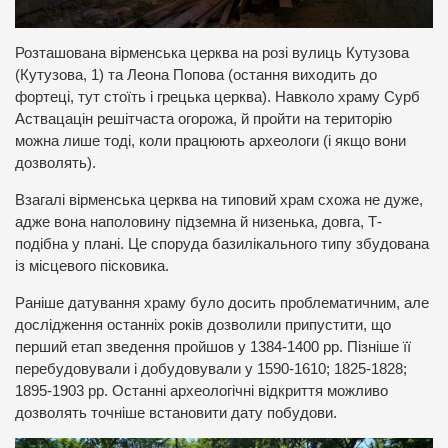
Розташована вірменська церква на розі вулиць Кутузова
(Кутузова, 1) та Леона Попова (остання виходить до
фортеці, тут стоїть і грецька церква). Навколо храму Сурб
Аствацацін решітчаста огорожа, й пройти на територію
можна лише тоді, коли працюють археологи (і якщо вони
дозволять).
Взагалі вірменська церква на типовий храм схожа не дуже,
адже вона наполовину підземна й низенька, довга, Т-
подібна у плані. Це споруда базилікального типу збудована
із місцевого пісковика.
Раніше датування храму було досить проблематичним, але
дослідження останніх років дозволили припустити, що
перший етап зведення пройшов у 1384-1400 рр. Пізніше її
перебудовували і добудовували у 1590-1610; 1825-1828;
1895-1903 рр. Останні археологічні відкриття можливо
дозволять точніше встановити дату побудови.