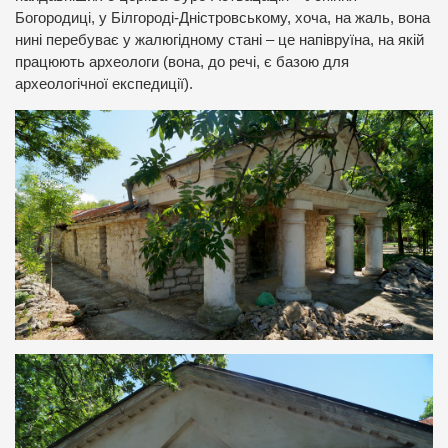
Богородиці, у Білгороді-Дністровському, хоча, на жаль, вона
нині перебуває у жалюгідному стані – це напівруїна, на якій
працюють археологи (вона, до речі, є базою для
археологічної експедиції).