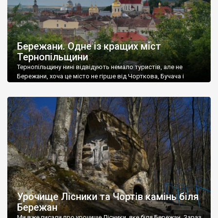
Бережани. Одне із кращих міст
Тернопільщини
Тернопільщину нині відвідують немало туристів, але не
Бережани, хоча це місто не гірше від Чорткова, Бучача і
Теребовлі, в яких в сезон завжди майже аншлаг. Про
Бережани на наших сторінках цілу купу постів зробив Андрій
Бондаренко. Ми дуже багато раз були в цьому прекрасному
місті, тому узагальнюємо його привабливість у світлинах.
Фото Романа Маленкова. Краєвиди […]
Урочище Лісники та Чортів камінь біля
Бережан
Ми вже писали про урочище Лісники, яке біля Бережан. Зараз