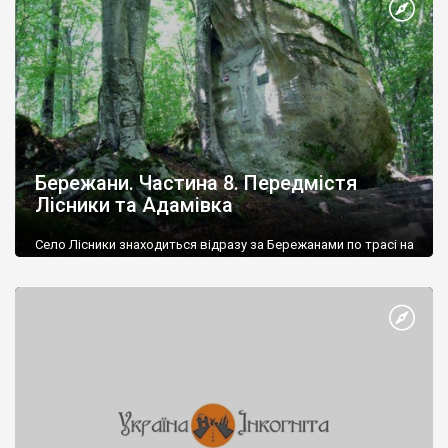
Бережани. Частина 8. Передмістя
Лісники та Адамівка
Село Лісники знаходиться відразу за Бережанами по трасі на
Рогатин і входить до складу Бережанської міської ради.
Відомо, передусім, урочищем Монастирок – культовим
місцем ще з поганських часів. Перша згадка про монастир в
урочищі – 1320 рік.