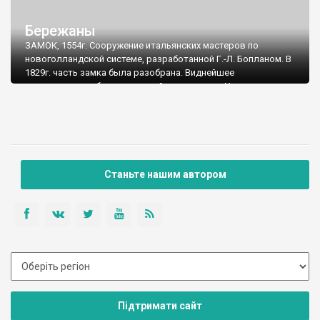
Бережаны
ЗАМОК, 1554г. Сооружение итальянских мастеров по
новоголландской системе, разработанной Г.-Л. Бопланом. В
1829г. часть замка была разобрана. Виднейшее
произведение оборонительной архитектуры Украины эпохи
ренессанса. Сохранились руины.
Станьте нашим автором
Підтримати сайт