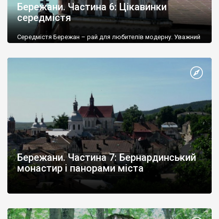
Бережани. Частина 6: Цікавинки
середмістя
Середмістя Бережан – рай для любителів модерну. Уважний
мандрівник відкриє тут для себе багато цікавого, особливо,
якщо має достатньо часу для огляду міста. Окрім замку,
ратуші та старовинних храмів центр Бережан надзвичайно
багатий на різноманітні шедеври громадської архітектури. Це
– будинки банку, суду, гімназії, і поштамту, це – оригінальні
вілли, це – магістрат і синагога.
Бережани. Частина 7: Бернардинський
монастир і панорами міста