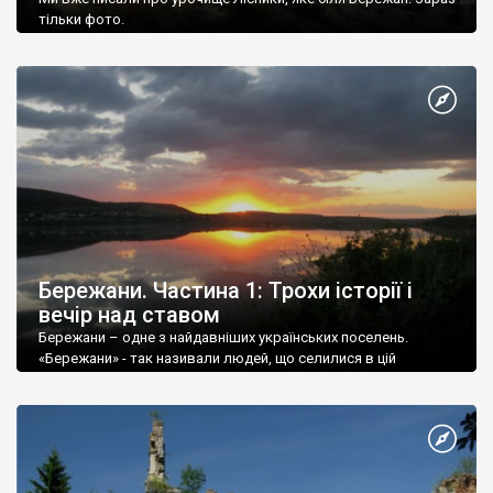
тільки фото.
Бережани. Частина 1: Трохи історії і
вечір над ставом
Бережани – одне з найдавніших українських поселень.
«Бережани» - так називали людей, що селилися в цій
місцевості з прадавніх часів. Мовознавець М.Янко пов’язує
назву поселення із давньоруським словом «бережина», яке
означало «пологі береги річок із сіножатями».
Перша документальна згадка про місто належить до 1375
році, але історія Бережан, як поселення, почалася ще у княжі
часи: через місцевість проходив шлях від Львова до