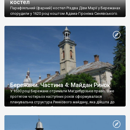
костел
Парафіяльний (фарний) костел Різдва Діви Марії у Бережанах
спорудили у 1620 році коштом Адама-Гіроніма Синявського.
Разом із бережанським замком, готичний римо-католицький
костел став однією із споруд, що формував архітектурне
обличчя міста.
Бережани. Частина 4: Майдан Ринок
У 1530 році Бережани отримали Магдебурзьке право. Вже
протягом чотирьох наступних років сформувалася
планувальна структура Ринкового майдану, яка дійшла до
наших днів. В її основу було закладено німецьку схему
побудови, де в середині чотирьохкутної площі знаходиться
ратуша, а в різні боки розходяться радіальні вулиці.