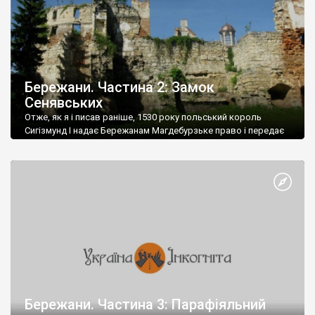
Теребовлі – колишньої столиці Теребовлянського
князівства.
Бережани. Частина 2: Замок
Сенявських
Отже, як я і писав раніше, 1530 року польський король
Сигізмунд І надає Бережанам Магдебурзьке право і передає
місто роду магнатів Синявських, які володіють Бережанами
упродовж майже двоста років. Першим власником міста
став воєвода руський і великий коронний гетьман Микола
Синявський – онук засновника династії Рафаїла
Грановського. Синявський, що отримав місто за численні
військові та загальнополітичні досягнення, переїжджає до
Бережан з Синяви (пізніша назва поселення - Соколівка,
Жидачівський район Львівської області) і влаштовує тут
свою резиденцію.
Бережани. Частина 3: Парафіяльний