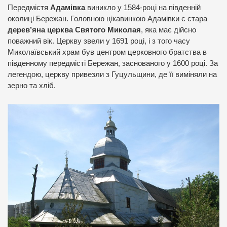
Передмістя
Адамівка
виникло у 1584-році на південній
околиці Бережан. Головною цікавинкою Адамівки є стара
дерев’яна церква Святого Миколая
, яка має дійсно
поважний вік. Церкву звели у 1691 році, і з того часу
Миколаївський храм був центром церковного братства в
південному передмісті Бережан, заснованого у 1600 році. За
легендою, церкву привезли з Гуцульщини, де її виміняли на
зерно та хліб.