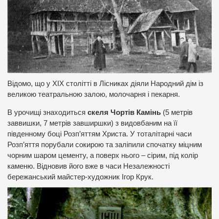
Відомо, що у ХІХ столітті в Лісниках діяли Народний дім із
великою театральною залою, молочарня і пекарня.
В урочищі знаходиться
скеля Чортів Камінь
(5 метрів
заввишки, 7 метрів завширшки) з видовбаним на її
південному боці Розп’яттям Христа. У тоталітарні часи
Розп’яття порубали сокирою та заліпили спочатку міцним
чорним шаром цементу, а поверх нього – сірим, під колір
каменю. Відновив його вже в часи Незалежності
бережанський майстер-художник Ігор Крук.