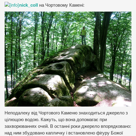
nick_coll
на Чортовому Камені:
Неподалеку від Чортового Каменю знаходиться джерело з
цілющою водою. Кажуть, що вона допомагає при
захворюваннях очей. В останні роки джерело впорядковано:
над ним збудовано капличку і встановлено фігуру Божої