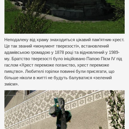
Неподалеку від храму знаходиться цікавий пам’ятник-хрест.
Це так званий «монумент тверезості», встановлений
адамівською громадою у 1878 році та відновлений у 1989-
му. Братство тверезості було ініційовано Папою Пієм IV під
гаслом «Хрест переможе поганство, хрест переможе
пияцтво». Любителі горілки повинні були присягати, що
більше ніколи в житті не будуть балуватися «зелений
змієм».