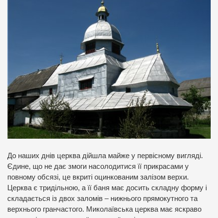
До наших днів церква дійшла майже у первісному вигляді.
Єдине, що не дає змоги насолодитися її прикрасами у
повному обсязі, це вкриті оцинкованим залізом верхи.
Церква є тридільною, а її баня має досить складну форму і
складається із двох заломів – нижнього прямокутного та
верхнього гранчастого. Миколаївська церква має яскраво