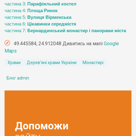
частина 3:
Парафіяльний костел
частина 4:
Площа Ринок
частина 5:
Вулиця Вірменська
частина 6:
Цікавинки середмістя
частина 7:
Бернардинський монастир і панорами міста
49.445584, 24.912048 Дивитись на мапі
Google
Maps
Храми
Дерев'яні храми України
Монастирі
Блог admin
Допоможи