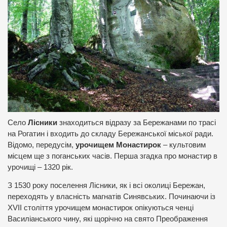
Село
Лісники
знаходиться відразу за Бережанами по трасі
на Рогатин і входить до складу Бережанської міської ради.
Відомо, передусім,
урочищем Монастирок
– культовим
місцем ще з поганських часів. Перша згадка про монастир в
урочищі – 1320 рік.
З 1530 року поселення Лісники, як і всі околиці Бережан,
переходять у власність магнатів Синявських. Починаючи із
XVII століття урочищем монастирок опікуються ченці
Василіанського чину, які щорічно на свято Преображення