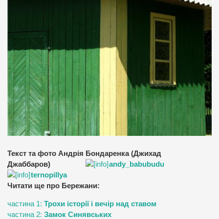
Текст та фото Андрія Бондаренка (Джихад
Джаббаров)
andy_babubudu
ternopillya
Читати ще про Бережани:
частина 1:
Трохи історії і вечір над ставом
частина 2:
Замок Синявських