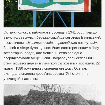
Остання служба відбулася в урочищі у 1941 році. Тоді до
віруючих звернувся бережанський декан отець Бачинський,
промовивши:
«Моліться люди, червоний кат наступає!».
За совітів місце було під постійним спостереженням з боку
тоталітарної влади, але мешканці села все одно
впорядковували місце. Навіть пофарбували склепіння і
стіни місцевої церкви в синій колір із жовтими зірочками. 22
травня 1980 року церкву спалили невідомі. Ось так
виглядала спалена дерев’яна церква XVII століття в
урочищі Монастирок: