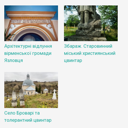
Архітектурні відлуння
Збараж. Старовинний
вірменської громади
міський християнський
Язловця
цвинтар
Село Броварі та
толерантний цвинтар