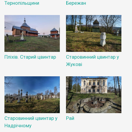
Тернопільщини
Бережан
Пліхів. Старий цвинтар
Старовинний цвинтар у
Жукові
Старовинний цвинтар у
Рай
Надрічному