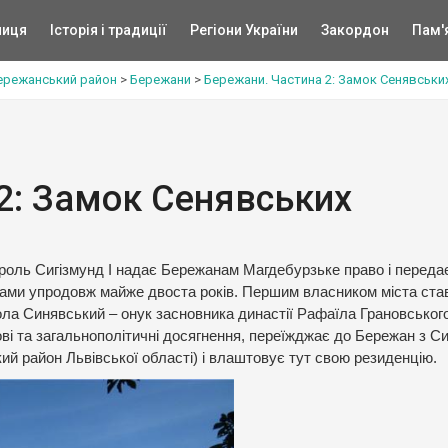
ниця
Історія і традиції
Регіони України
Закордон
Пам'
ережанський район
>
Бережани
>
Бережани. Частина 2: Замок Сенявськи
2: Замок Сенявських
король Сигізмунд І надає Бережанам Магдебурзьке право і переда
нами упродовж майже двоста років. Першим власником міста ста
ла Синявський – онук засновника династії Рафаїла Грановського
ові та загальнополітичні досягнення, переїжджає до Бережан з С
ий район Львівської області) і влаштовує тут свою резиденцію.