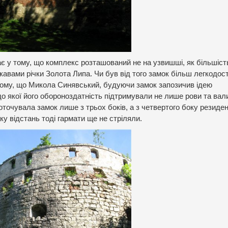
є у тому, що комплекс розташований не на узвишші, як більшіст
кавами річки Золота Липа. Чи був від того замок більш легкодо
у тому, що Микола Синявський, будуючи замок запозичив ідею
до якої його обороноздатність підтримували не лише рови та вал
 оточувала замок лише з трьох боків, а з четвертого боку резиде
у відстань тоді гармати ще не стріляли.