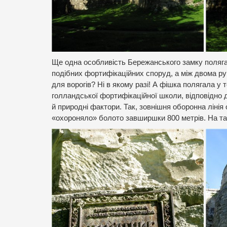
Ще одна особливість Бережанського замку поляга
подібних фортифікаційних споруд, а між двома ру
для ворогів? Ні в якому разі! А фішка полягала 
голландської фортифікаційної школи, відповідно 
й природні фактори. Так, зовнішня оборонна лінія
«охороняло» болото завширшки 800 метрів. На так