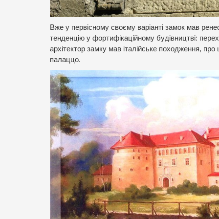
Вже у первісному своєму варіанті замок мав рене
тенденцію у фортифікаційному будівництві: перех
архітектор замку мав італійське походження, про 
палаццо.