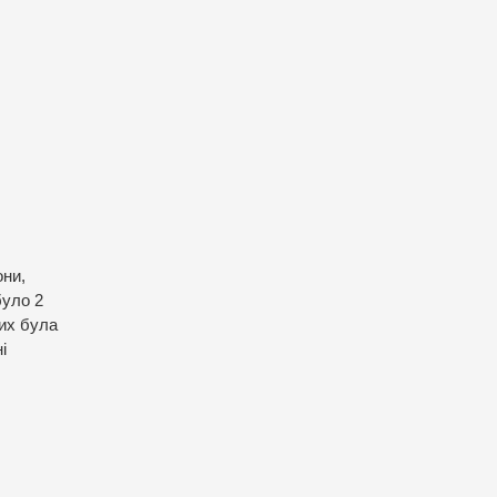
они,
було 2
ких була
і