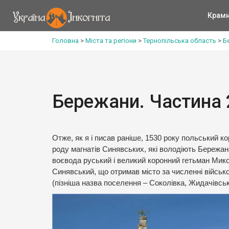
Крам
Головна
>
Міста та регіони
>
Тернопільська область
>
Б
Бережани. Частина 
Отже, як я і писав раніше, 1530 року польський 
роду магнатів Синявських, які володіють Бережа
воєвода руський і великий коронний гетьман Мико
Синявський, що отримав місто за численні військ
(пізніша назва поселення – Соколівка, Жидачівськ