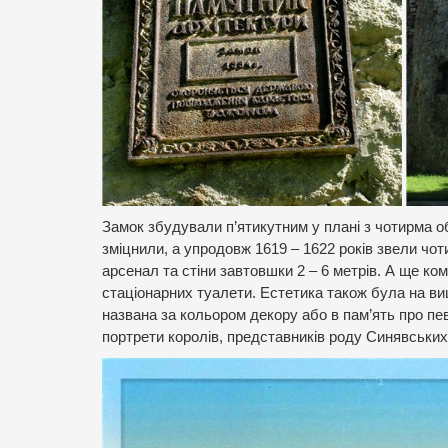
Замок збудували п’ятикутним у плані з чотирма о
зміцнили, а упродовж 1619 – 1622 років звели чот
арсенал та стіни завтовшки 2 – 6 метрів. А ще к
стаціонарних туалети. Естетика також була на ви
названа за кольором декору або в пам’ять про пев
портрети королів, представників роду Синявських