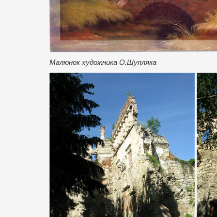
Малюнок художника О.Шупляка