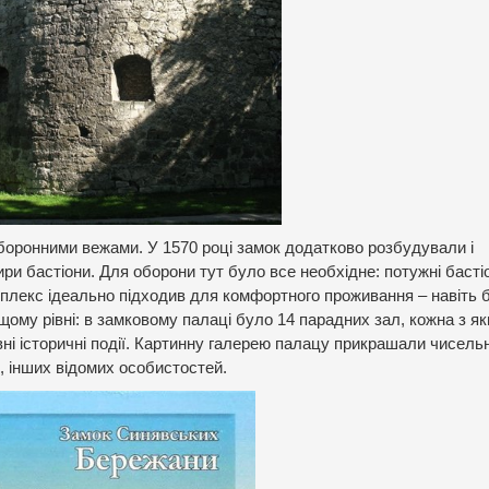
боронними вежами. У 1570 році замок додатково розбудували і
ири бастіони. Для оборони тут було все необхідне: потужні басті
омплекс ідеально підходив для комфортного проживання – навіть 
щому рівні: в замковому палаці було 14 парадних зал, кожна з я
ні історичні події. Картинну галерею палацу прикрашали чисельн
, інших відомих особистостей.