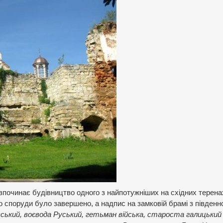
зпочинає будівництво одного з найпотужніших на східних терена
о споруди було завершено, а надпис на замковій брамі з південн
ький, воєвода Руський, гетьман війська, староста галицький