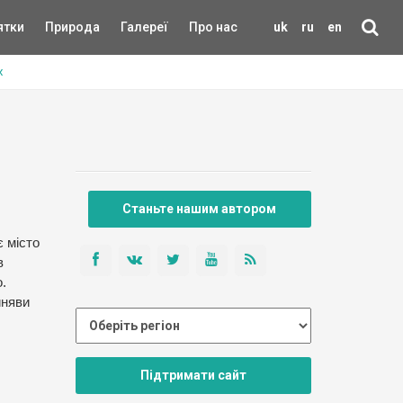
ятки
Природа
Галереї
Про нас
uk
ru
en
х
Станьте нашим автором
є місто
в
.
иняви
Підтримати сайт