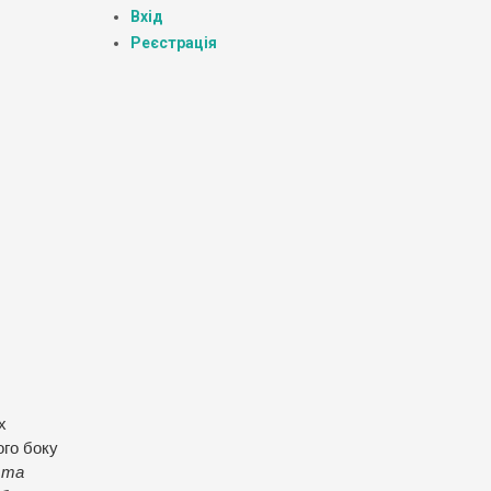
Вхід
Реєстрація
х
ого боку
 та