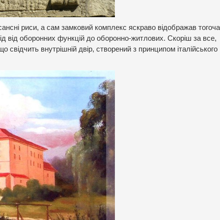
сансні риси, а сам замковий комплекс яскраво відображав тогоч
ід від оборонних функцій до оборонно-житлових. Скоріш за все,
що свідчить внутрішній двір, створений з принципом італійського