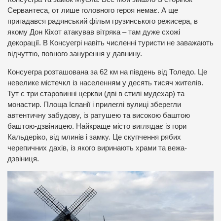
Сервантеса, от лише головного героя немає. А ще
пригадався радянський фільм грузинського режисера, в
якому Дон Кіхот атакував вітряка – там дуже схожі
декорації. В Консуегрі навіть численні туристи не заважають
відчуттю, повного занурення у давнину.
Консуегра розташована за 62 км на південь від Толедо. Це
невелике містечкл із населенням у десять тисяч жителів.
Тут є три старовинні церкви (дві в стилі мудехар) та
монастир. Площа Іспанії і прилеглі вулиці зберегли
автентичну забудову, із ратушею та високою баштою
баштою-дзвіницею. Найкраще місто виглядає із гори
Кальдеріко, від млинів і замку. Це скупчення рябих
черепичних дахів, із якого виринають храми та вежа-
дзвіниця.