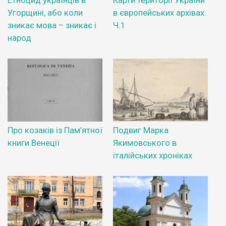
Угорщині, або коли
в європейських архівах.
зникає мова – зникає і
Ч.1
народ
Про козаків із Пам’ятної
Подвиг Марка
книги Венеції
Якимовського в
італійських хроніках