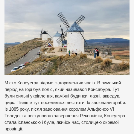
Місто Консуегра відоме із доримських часів. В римський
період на горі був поліс, який називався Консабура. Тут
були сильні укріплення, кам’яні будинки, лазні, акведук,
цирк. Пізніше тут поселилися вестготи. Їх звоювали араби.
Із 1085 року, після завоювання королем Альфонсо VI
Толедо, та поступового завершення Реконкісти, Консуегра
стала іспанською і була, якийсь час, столицею окремої
провінції.