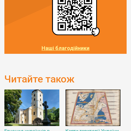
Наші благодійники
Читайте також
Етноцид українців в
Карти території України