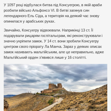
У 1097 році відбулася битва під Консуегрою, в якій араби
розбили військо Альфонсо VI. В битві загинув син
легендарного Ель Сіда, а територія на деякий час знову
опинилася у арабських руках.
Звичайно, Консуегру відвоювали. Наприкінці 13 ст. Її
подарували рицарям госпітальєрам, які реконструювали і
значно укріпили замок. У 14 ст. вони зробили Консуегру
центром свого пріорату Ла Манча. Зараз у деяких описах
замок називають мальтійським, але це неправильно, адже
Мальтійський орден з’явився лише у 16 столітті.