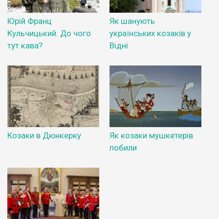
Юрій Франц
Як шанують
Кульчицький. До чого
українських козаків у
тут кава?
Відні
Козаки в Дюнкерку
Як козаки мушкетерів
побили