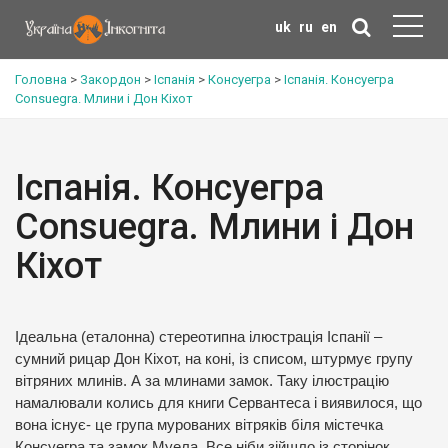
uk
ru
en
Головна
>
Закордон
>
Іспанія
>
Консуегра
>
Іспанія. Консуегра
Consuegra. Млини і Дон Кіхот
Іспанія. Консуегра
Consuegra. Млини і Дон
Кіхот
Ідеальна (еталонна) стереотипна ілюстрація Іспанії –
сумний рицар Дон Кіхот, на коні, із списом, штурмує групу
вітряних млинів. А за млинами замок. Таку ілюстрацію
намалювали колись для книги Сервантеса і виявилося, що
вона існує- це група мурованих вітряків біля містечка
Консуегра та замок Муела. Все ніби зійшло із сторінок