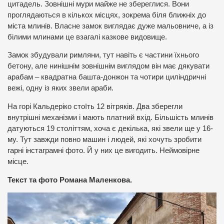
цитадель. Зовнішні мури майже не збереглися. Вони
проглядаються в кількох місцях, зокрема біля ближніх до
міста млинів. Власне замок виглядає дуже мальовниче, а із
білими млинами це взагалі казкове видовище.
Замок збудували римляни, тут навіть є частини їхнього
бетону, але нинішнім зовнішнім виглядом він має дякувати
арабам – квадратна башта-донжон та чотири циліндричні
вежі, одну із яких звели араби.
На горі Кальдеріко стоїть 12 вітряків. Два зберегли
внутрішні механізми і мають платний вхід. Більшість млинів
датуються 19 століттям, хоча є декілька, які звели ще у 16-
му. Тут завжди повно машин і людей, які хочуть зробити
гарні інстаграмні фото. Й у них це вигодить. Неймовірне
місце.
Текст та фото Романа Маленкова.