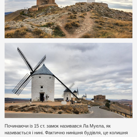
Починаючи із 15 ст. замок називався Ла Муела, як
називається і нині. Фактично нинішня будівля, це колишня