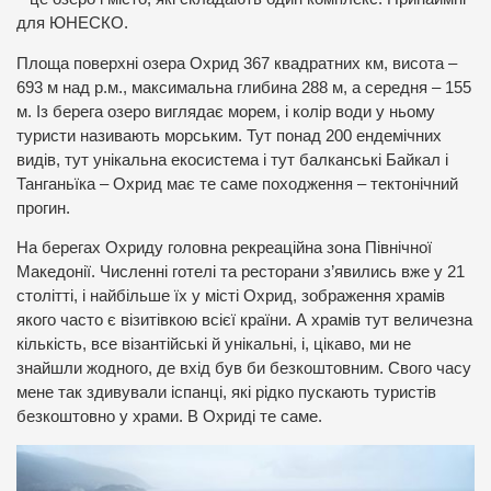
для ЮНЕСКО.
Площа поверхні озера Охрид 367 квадратних км, висота –
693 м над р.м., максимальна глибина 288 м, а середня – 155
м. Із берега озеро виглядає морем, і колір води у ньому
туристи називають морським. Тут понад 200 ендемічних
видів, тут унікальна екосистема і тут балканські Байкал і
Танганьїка – Охрид має те саме походження – тектонічний
прогин.
На берегах Охриду головна рекреаційна зона Північної
Македонії. Численні готелі та ресторани з’явились вже у 21
столітті, і найбільше їх у місті Охрид, зображення храмів
якого часто є візитівкою всієї країни. А храмів тут величезна
кількість, все візантійські й унікальні, і, цікаво, ми не
знайшли жодного, де вхід був би безкоштовним. Свого часу
мене так здивували іспанці, які рідко пускають туристів
безкоштовно у храми. В Охриді те саме.