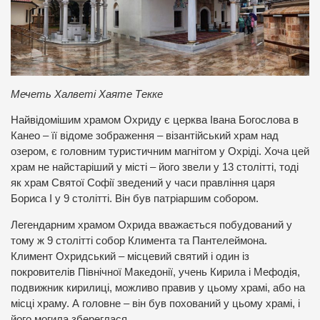
Мечеть Халветі Хаяте Текке
Найвідомішим храмом Охриду є церква Івана Богослова в
Канео – її відоме зображення – візантійський храм над
озером, є головним туристичним магнітом у Охріді. Хоча цей
храм не найстаріший у місті – його звели у 13 столітті, тоді
як храм Святої Софії зведений у часи правління царя
Бориса І у 9 столітті. Він був патріаршим собором.
Легендарним храмом Охрида вважається побудований у
тому ж 9 столітті собор Климента та Пантелеймона.
Климент Охридський – місцевий святий і один із
покровителів Північної Македонії, учень Кирила і Мефодія,
подвижник кирилиці, можливо правив у цьому храмі, або на
місці храму. А головне – він був похований у цьому храмі, і
його могила збереглася.