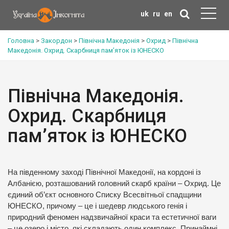
uk
ru
en
Головна
>
Закордон
>
Північна Македонія
>
Охрид
>
Північна
Македонія. Охрид. Скарбниця пам’яток із ЮНЕСКО
Північна Македонія.
Охрид. Скарбниця
пам’яток із ЮНЕСКО
На південному заході Північної Македонії, на кордоні із
Албанією, розташований головний скарб країни – Охрид. Це
єдиний об’єкт основного Списку Всесвітньої спадщини
ЮНЕСКО, причому – це і шедевр людського генія і
природний феномен надзвичайної краси та естетичної ваги
– це озеро і місто, які складають один комплекс. Принаймні