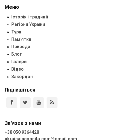
Меню
Історія і традиції
Регіони України
Тури
Пам'ятки
Природа
Блог
Галереї
Відео
Закордон
Підпишіться
Зв'язок з нами
+38 050 9364428
ukrainaincognita.com@gmail.com