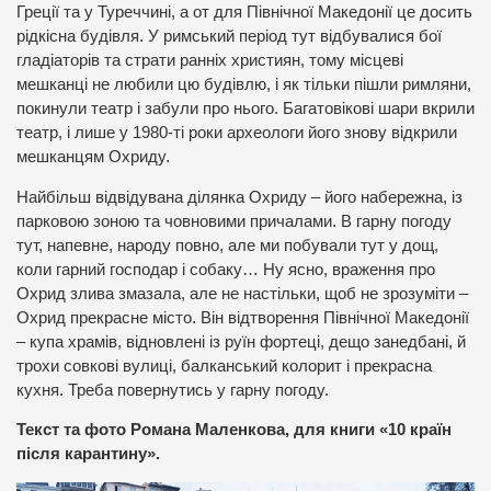
Греції та у Туреччині, а от для Північної Македонії це досить
рідкісна будівля. У римський період тут відбувалися бої
гладіаторів та страти ранніх християн, тому місцеві
мешканці не любили цю будівлю, і як тільки пішли римляни,
покинули театр і забули про нього. Багатовікові шари вкрили
театр, і лише у 1980-ті роки археологи його знову відкрили
мешканцям Охриду.
Найбільш відвідувана ділянка Охриду – його набережна, із
парковою зоною та човновими причалами. В гарну погоду
тут, напевне, народу повно, але ми побували тут у дощ,
коли гарний господар і собаку… Ну ясно, враження про
Охрид злива змазала, але не настільки, щоб не зрозуміти –
Охрид прекрасне місто. Він відтворення Північної Македонії
– купа храмів, відновлені із руїн фортеці, дещо занедбані, й
трохи совкові вулиці, балканський колорит і прекрасна
кухня. Треба повернутись у гарну погоду.
Текст та фото Романа Маленкова, для книги «10 країн
після карантину».