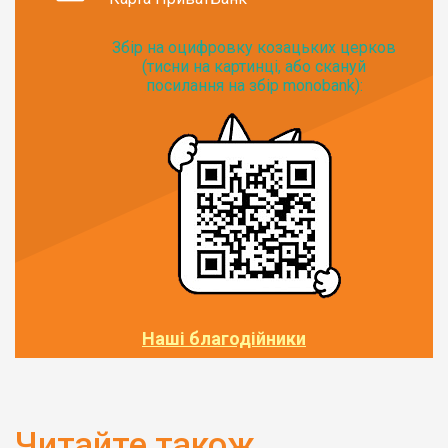
Збір на оцифровку козацьких церков
(тисни на картинці, або скануй
посилання на збір monobank):
Наші благодійники
Читайте також