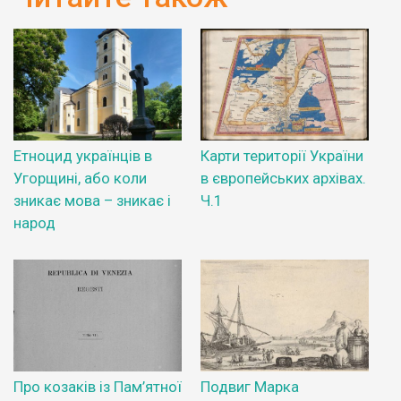
Етноцид українців в
Карти території України
Угорщині, або коли
в європейських архівах.
зникає мова – зникає і
Ч.1
народ
Про козаків із Пам’ятної
Подвиг Марка