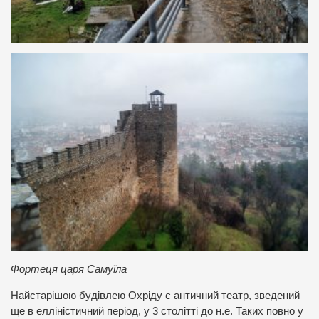
Фортеця царя Самуїла
Найстарішою будівлею Охріду є античний театр, зведений
ще в елліністичний період, у 3 столітті до н.е. Таких повно у