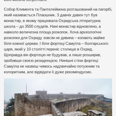
Собор Климента та Пантелеймона розташований на пагорбі,
який називається Плаошник. З давніх давен тут був
монастир, в якому працювала Охридська літературна
школа – до 3500 спудеїв. Нині монастир відновлено, а
навколо величезна площа розкопок. Хоча археологічні
розкопки для Охриду зовсім не дивина – копають майже
біля кожної церкви. І біля фортеці Самуїла – болгарського
царя, який у 10 столітті переніс столицю в Охрид.
Щоправда він фортецю не будував, а лише розширив,
зробивши своєю резиденцією. Нинішні стіни фортеці
Самуїла не назвеш чимось надзвичайно потужним та
колоритним, але відвідати її дуже рекомендуємо.