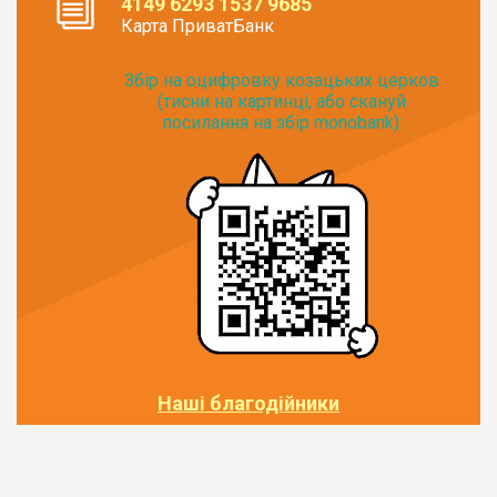
4149 6293 1537 9685
Карта ПриватБанк
Збір на оцифровку козацьких церков
(тисни на картинці, або скануй
посилання на збір monobank):
Наші благодійники