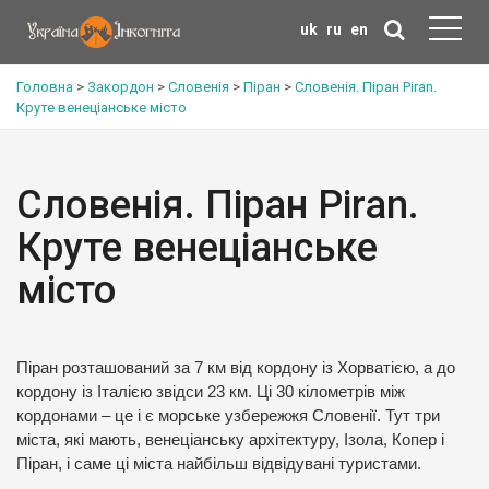
uk
ru
en
Головна
>
Закордон
>
Словенія
>
Піран
>
Словенія. Піран Piran.
Круте венеціанське місто
Словенія. Піран Piran.
Круте венеціанське
місто
Піран розташований за 7 км від кордону із Хорватією, а до
кордону із Італією звідси 23 км. Ці 30 кілометрів між
кордонами – це і є морське узбережжя Словенії. Тут три
міста, які мають, венеціанську архітектуру, Ізола, Копер і
Піран, і саме ці міста найбільш відвідувані туристами.