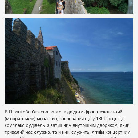
В Пірані обов’язково варто відвідати францисканський
(міноритський) монастир, заснований ще у 1301 році. Це
комплекс будівель із затишним внутрішнім двориком, який
тривалий час служив, та й нині служить, літнім концертним