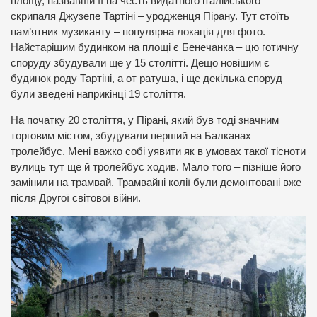
площу, назвавши її на честь видатного італійського
скрипаля Джузепе Тартіні – уродженця Пірану. Тут стоїть
пам’ятник музиканту – популярна локація для фото.
Найстарішим будинком на площі є Бенечанка – цю готичну
споруду збудували ще у 15 столітті. Дещо новішим є
будинок роду Тартіні, а от ратуша, і ще декілька споруд
були зведені наприкінці 19 століття.
На початку 20 століття, у Пірані, який був тоді значним
торговим містом, збудували перший на Балканах
тролейбус. Мені важко собі уявити як в умовах такої тісноти
вулиць тут ще й тролейбус ходив. Мало того – пізніше його
замінили на трамвай. Трамвайні колії були демонтовані вже
після Другої світової війни.