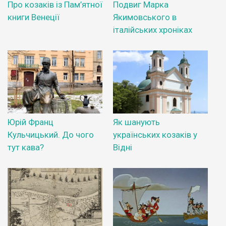
Про козаків із Пам’ятної
Подвиг Марка
книги Венеції
Якимовського в
італійських хроніках
Юрій Франц
Як шанують
Кульчицький. До чого
українських козаків у
тут кава?
Відні