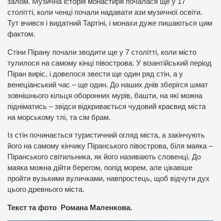
залом. Музична історія монастиря почалася ще у 17
столітті, коли ченці почали надавати ази музичної освіти.
Тут вчився і видатний Тартіні, і монахи дуже пишаються цим
фактом.
Стіни Пірану почали зводити ще у 7 столітті, коли місто
тулилося на самому кінці півострова. У візантійський період
Піран виріс, і довелося звести ще один ряд стін, а у
венеціанський час – ще один. До наших днів зберігся шмат
зовнішнього кільця оборонних мурів, башти, на які можна
підніматись – звідси відкривається чудовий краєвид міста
на морському тлі, та сім брам.
Із стін починається туристичний огляд міста, а закінчують
його на самому кінчику Піранського півострова, біля маяка –
Піранського світильника, як його називають словенці. До
маяка можна дійти берегом, попід морем, але цікавіше
пройти вузькими вуличками, навпростець, щоб відчути дух
цього древнього міста.
Текст та фото Романа Маленкова.