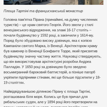
Площа Тартіні та францисканський монастир
Головна пам’ятка Пірана (принаймні, на думку численних
туристів) – це храм святого Георгія. Його звели у стилі
венеціанського відродження, на зламі 16-17 століть –
почали будівництво у 1592 році, а закінчили у 1614-му.
Поряд було збудовано високу дзвіницю, яка є копією
Кампаніли святого Марка, із Венеції. Архітектором храму
був каменяр із Вененції Бонфанте Торре, який присвятив
будівництву значну частину життя. Науковці стверджують,
що він використовував архітектурні розробки Андреа
Палладію. У 1650 році за дзвіницею було зведено
восьмигранний бароковий баптистерій, а пізніше пагорб
укріпили підпірними стінами, які ще більше підсилили у 18-
19 століттях.
Найвідвідуванішою ділянкою Пірану є площа Тартіні,
розташована біля моря. Колись це був причал для
рибальських суден, але у 1894 році його перетворили на