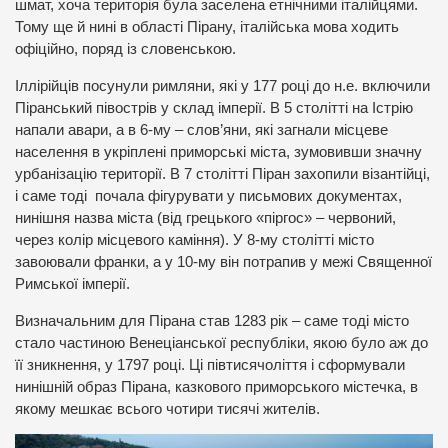
шмат, хоча територія була заселена етнічними італійцями.
Тому ще й нині в області Пірану, італійська мова ходить
офіційно, поряд із словенською.
Іллірійців посунули римляни, які у 177 році до н.е. включили
Піранський півострів у склад імперії. В 5 столітті на Істрію
напали авари, а в 6-му – слов’яни, які загнали місцеве
населення в укріплені приморські міста, зумовивши значну
урбанізацію території. В 7 столітті Піран захопили візантійці,
і саме тоді почала фігурувати у письмових документах,
нинішня назва міста (від грецького «піргос» – червоний,
через колір місцевого каміння). У 8-му столітті місто
завоювали франки, а у 10-му він потрапив у межі Священної
Римської імперії.
Визначальним для Пірана став 1283 рік – саме тоді місто
стало частиною Венеціанської республіки, якою було аж до
її зникнення, у 1797 році. Ці півтисячоліття і сформували
нинішній образ Пірана, казкового приморського містечка, в
якому мешкає всього чотири тисячі жителів.