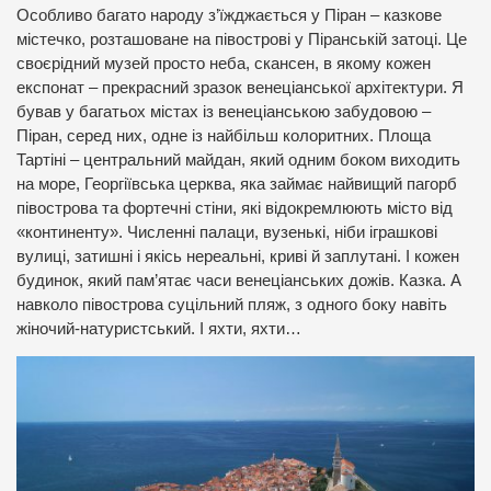
Особливо багато народу з’їжджається у Піран – казкове
містечко, розташоване на півострові у Піранській затоці. Це
своєрідний музей просто неба, скансен, в якому кожен
експонат – прекрасний зразок венеціанської архітектури. Я
бував у багатьох містах із венеціанською забудовою –
Піран, серед них, одне із найбільш колоритних. Площа
Тартіні – центральний майдан, який одним боком виходить
на море, Георгіївська церква, яка займає найвищий пагорб
півострова та фортечні стіни, які відокремлюють місто від
«континенту». Численні палаци, вузенькі, ніби іграшкові
вулиці, затишні і якісь нереальні, криві й заплутані. І кожен
будинок, який пам’ятає часи венеціанських дожів. Казка. А
навколо півострова суцільний пляж, з одного боку навіть
жіночий-натуристський. І яхти, яхти…