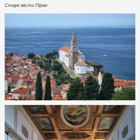
Старе місто Піран