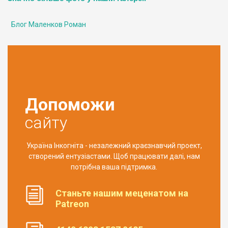
Блог Маленков Роман
Допоможи
сайту
Україна Інкогніта - незалежний краєзнавчий проект,
створений ентузіастами. Щоб працювати далі, нам
потрібна ваша підтримка.
Станьте нашим меценатом на
Patreon