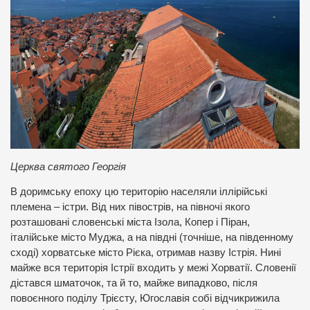
Церква святого Георгія
В доримську епоху цю територію населяли іллірійські
племена – істри. Від них півострів, на півночі якого
розташовані словенські міста Ізола, Копер і Піран,
італійське місто Муджа, а на півдні (точніше, на південному
сході) хорватське місто Рієка, отримав назву Істрія. Нині
майже вся територія Істрії входить у межі Хорватії. Словенії
дістався шматочок, та й то, майже випадково, після
повоєнного поділу Трієсту, Югославія собі відчикрижила