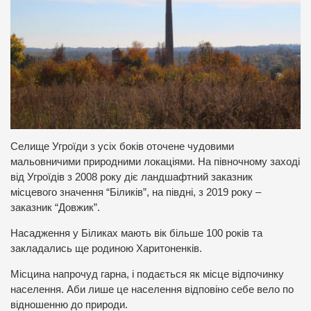
Селище Угроїди з усіх боків оточене чудовими
мальовничими природними локаціями. На півночному заході
від Угроїдів з 2008 року діє ландшафтний заказник
місцевого значення “Біликів”, на півдні, з 2019 року –
заказник “Довжик”.
Насадження у Біликах мають вік більше 100 років та
закладались ще родиною Харитоненків.
Місцина напрочуд гарна, і подається як місце відпочинку
населення. Аби лише це населення відповіно себе вело по
відношенню до природи.