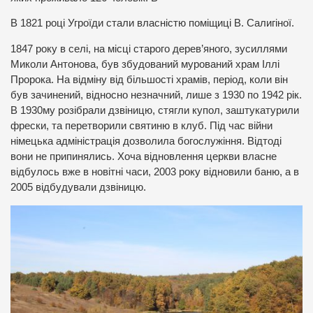
В 1821 році Угроїди стали власністю поміщиці В. Салигіної.
1847 року в селі, на місці старого дерев’яного, зусиллями
Миколи Антонова, був збудований мурований храм Іллі
Пророка. На відміну від більшості храмів, період, коли він
був зачинений, відносно незначний, лише з 1930 по 1942 рік.
В 1930му розібрали дзвіницю, стягли купол, заштукатурили
фрески, та перетворили святиню в клуб. Під час війни
німецька адміністрація дозволила богослужіння. Відтоді
вони не припинялись. Хоча відновлення церкви власне
відбулось вже в новітні часи, 2003 року відновили баню, а в
2005 відбудували дзвіницю.