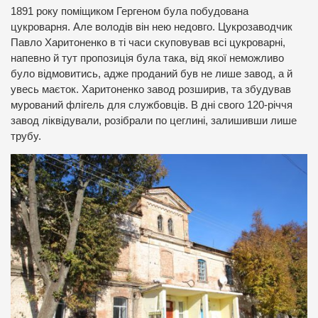
1891 року поміщиком Гергеном була побудована
цукроварня. Але володів він нею недовго. Цукрозаводчик
Павло Харитоненко в ті часи скуповував всі цукроварні,
напевно й тут пропозиція була така, від якої неможливо
було відмовитись, адже проданий був не лише завод, а й
увесь маєток. Харитоненко завод розширив, та збудував
мурований флігель для службовців. В дні свого 120-річчя
завод ліквідували, розібрали по цеглині, залишивши лише
трубу.