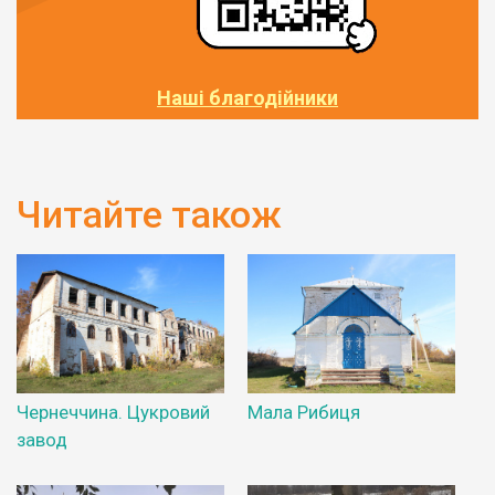
Наші благодійники
Читайте також
Чернеччина. Цукровий
Мала Рибиця
завод