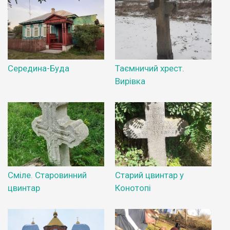
Середина-Буда
Таємничий хрест.
Вирівка
Сміле. Старовинний
Старий цвинтар у
цвинтар
Конотопі