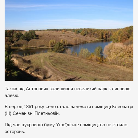
Також від Антонових залишився невеликий парк з липовою
алеєю.
В період 1861 року село стало належати поміщиці Клеопатрі
(!!!) Семенівні Плетньовій.
Під час цукрового буму Угроїдське поміщицтво не стояло
осторонь.