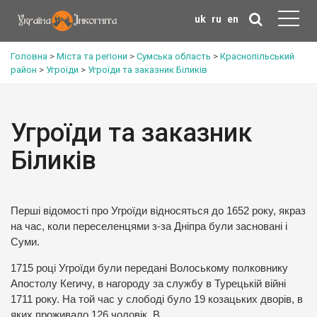
uk
ru
en
Головна
>
Міста та регіони
>
Сумська область
>
Краснопільський
район
>
Угроїди
>
Угроїди та заказник Біликів
Угроїди та заказник
Біликів
Перші відомості про Угроїди відносяться до 1652 року, якраз
на час, коли переселенцями з-за Дніпра були засновані і
Суми.
1715 році Угроїди були передані Волоському полковнику
Апостолу Кегичу, в нагороду за службу в Турецькій війні
1711 року. На той час у слободі було 19 козацьких дворів, в
яких проживало 126 чоловік. В