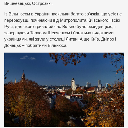
Вишневецькі, Острозькі.
Із Вільнюсом в України наскільки багато зв’язків, що усіх не
перерахуєш, починаючи від Митрополита Київського і всієї
Русі, для якого тривалий час Вільно було резиденцією, і
завершуючи Тарасом Шевченком і багатьма видатними
українцями, які жили у столиці Литви. А ще Київ, Дніпро і
Донецьк – побратими Вільнюса.