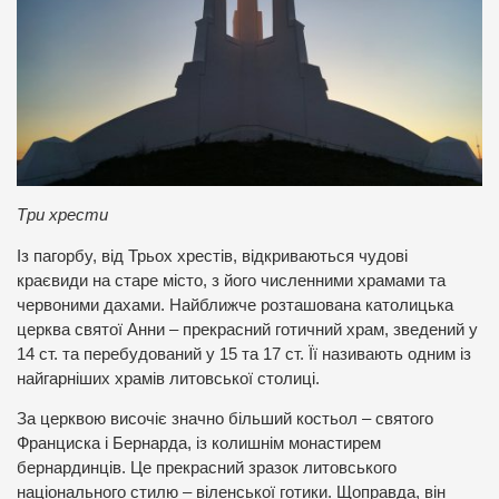
Три хрести
Із пагорбу, від Трьох хрестів, відкриваються чудові
краєвиди на старе місто, з його численними храмами та
червоними дахами. Найближче розташована католицька
церква святої Анни – прекрасний готичний храм, зведений у
14 ст. та перебудований у 15 та 17 ст. Її називають одним із
найгарніших храмів литовської столиці.
За церквою височіє значно більший костьол – святого
Франциска і Бернарда, із колишнім монастирем
бернардинців. Це прекрасний зразок литовського
національного стилю – віленської готики. Щоправда, він