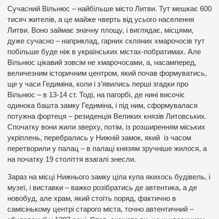
Сучасний Вільнюс – найбільше місто Литви. Тут мешкає 600
тисяч жителів, а це майже чверть від усього населення
Литви. Воно займає значну площу, і виглядає, місцями,
дуже сучасно – наприклад, гарних скляних хмарочосів тут
побільше буде ніж в українських містах-побратимах. Але
Вільнюс цікавий зовсім не хмарочосами, а, насамперед,
величезним історичним центром, який почав формуватись,
ще у часи Гедиміна, коли і з’явились перші згадки про
Вільнюс – в 13-14 ст. Тоді, на пагорбі, де нині височіє
одинока башта замку Гедиміна, і під ним, сформувалася
потужна фортеця – резиденція Великих князів Литовських.
Спочатку вони жили зверху, потім, із розширенням міських
укріплень, перебрались у Нижній замок, який із часом
перетворили у палац – в палаці князям зручніше жилося, а
на початку 19 століття взагалі знесли.
Зараз на місці Нижнього замку ціла купа якихось будівель, і
музеї, і виставки – важко розібратись де автентика, а де
новобуд, але храм, який стоїть поряд, фактично в
самісінькому центрі старого міста, точно автентичний –