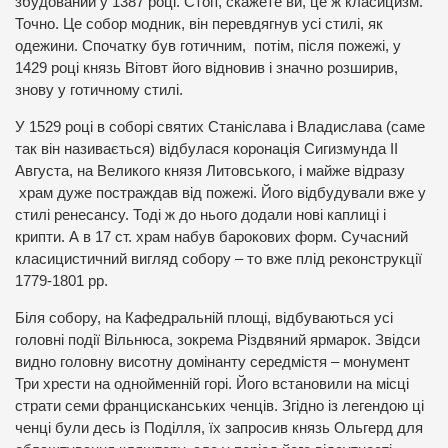
збудований у 1387 році. Стоп, скажете ви, це ж класицизм.
Точно. Це собор модник, він перевдягнув усі стилі, як
одежини. Спочатку був готичним, потім, після пожежі, у
1429 році князь Вітовт його відновив і значно розширив,
знову у готичному стилі.
У 1529 році в соборі святих Станіслава і Владислава (саме
так він називається) відбулася коронація Сигизмунда ІІ
Августа, на Великого князя Литовського, і майже відразу
храм дуже постраждав від пожежі. Його відбудували вже у
стилі ренесансу. Тоді ж до нього додали нові каплиці і
крипти. А в 17 ст. храм набув барокових форм. Сучасний
класицистичний вигляд собору – то вже плід реконструкції
1779-1801 рр.
Біля собору, на Кафедральній площі, відбуваються усі
головні події Вільнюса, зокрема Різдвяний ярмарок. Звідси
видно головну висотну домінанту середмістя – монумент
Три хрести на однойменній горі. Його встановили на місці
страти семи францисканських ченців. Згідно із легендою ці
ченці були десь із Поділля, їх запросив князь Ольгерд для