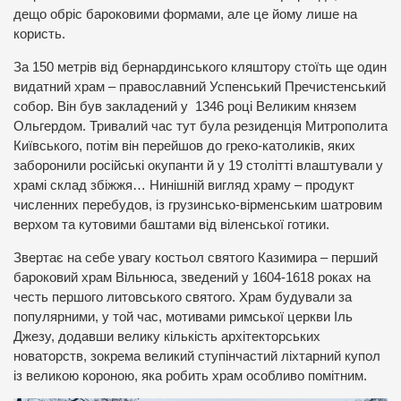
дещо обріс бароковими формами, але це йому лише на
користь.
За 150 метрів від бернардинського кляштору стоїть ще один
видатний храм – православний Успенський Пречистенський
собор. Він був закладений у 1346 році Великим князем
Ольгердом. Тривалий час тут була резиденція Митрополита
Київського, потім він перейшов до греко-католиків, яких
заборонили російські окупанти й у 19 столітті влаштували у
храмі склад збіжжя… Нинішній вигляд храму – продукт
численних перебудов, із грузинсько-вірменським шатровим
верхом та кутовими баштами від віленської готики.
Звертає на себе увагу костьол святого Казимира – перший
бароковий храм Вільнюса, зведений у 1604-1618 роках на
честь першого литовського святого. Храм будували за
популярними, у той час, мотивами римської церкви Іль
Джезу, додавши велику кількість архітекторських
новаторств, зокрема великий ступінчастий ліхтарний купол
із великою короною, яка робить храм особливо помітним.