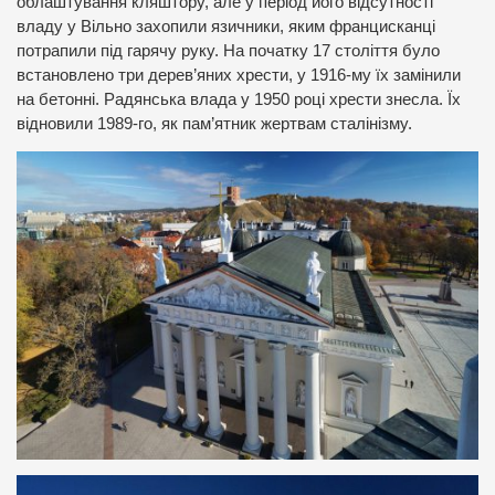
облаштування кляштору, але у період його відсутності
владу у Вільно захопили язичники, яким францисканці
потрапили під гарячу руку. На початку 17 століття було
встановлено три дерев’яних хрести, у 1916-му їх замінили
на бетонні. Радянська влада у 1950 році хрести знесла. Їх
відновили 1989-го, як пам’ятник жертвам сталінізму.