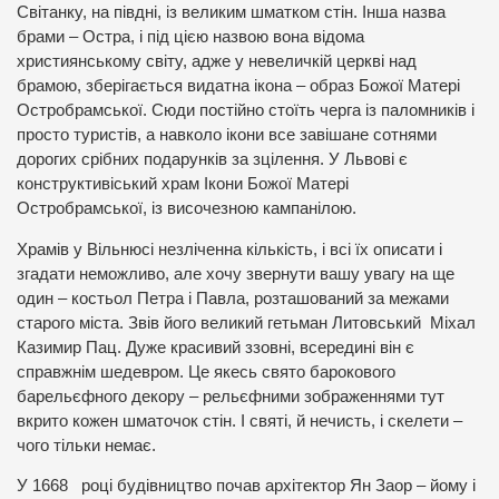
Світанку, на півдні, із великим шматком стін. Інша назва
брами – Остра, і під цією назвою вона відома
християнському світу, адже у невеличкій церкві над
брамою, зберігається видатна ікона – образ Божої Матері
Остробрамської. Сюди постійно стоїть черга із паломників і
просто туристів, а навколо ікони все завішане сотнями
дорогих срібних подарунків за зцілення. У Львові є
конструктивіський храм Ікони Божої Матері
Остробрамської, із височезною кампанілою.
Храмів у Вільнюсі незліченна кількість, і всі їх описати і
згадати неможливо, але хочу звернути вашу увагу на ще
один – костьол Петра і Павла, розташований за межами
старого міста. Звів його великий гетьман Литовський Міхал
Казимир Пац. Дуже красивий ззовні, всередині він є
справжнім шедевром. Це якесь свято барокового
барельєфного декору – рельєфними зображеннями тут
вкрито кожен шматочок стін. І святі, й нечисть, і скелети –
чого тільки немає.
У 1668 році будівництво почав архітектор Ян Заор – йому і