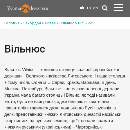
uk
ru
en
Головна
>
Закордон
>
Литва
>
Вільнюс
>
Вільнюс
Вільнюс
Вільнюс Vilnius – колишня столиця значної європейської
держави – Великого князівства Литовського. І наша столиця
в тому числі. Одна із… Сарай, Краків, Варшава, Відень,
Москва, Петербург, Вільнюс – не маючи власної держави
Україна мала багато столиць і Вільно, як тоді називали
місто, було не найгіршою, адже більшість тамтешніх
правителів ставилися дуже лояльно до Русі і русинів, а
деякі представники княжих литовських династій наскільки
вкорінилися на руських землях, що їх почали вважати
князями руськими (українськими) – Чарторийські,