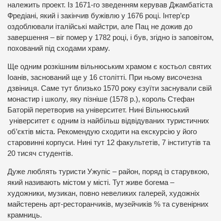
належить проект. Із 1671-го зведенням керував Джамбатіста
Фредіані, який і закінчив бужівлю у 1676 році. Інтер’єр
оздоблювали італійські майстри, але Пац не дожив до
завершення – віг помер у 1782 році, і був, згідно із заповітом,
похований під сходами храму.
Ще одним розкішним вільнюським храмом є костьол святих
Іоанів, заснований ще у 16 столітті. При ньому височезна
дзвіниця. Саме тут близько 1570 року єзуїти заснували свій
монастир і школу, яку пізніше (1578 р.), король Стефан
Баторій перетворив на університет. Нині Вільнюський
університет є одним із найбільш відвідуваних туристичних
об’єктів міста. Рекомендую сходити на екскурсію у його
старовинні корпуси. Нині тут 12 факультетів, 7 інститутів та
20 тисяч студентів.
Дуже люблять туристи Ужупіс – район, поряд із старувкою,
який називають містом у місті. Тут живе богема –
художники, музикан, повно невеликих галерей, художніх
майстерень арт-ресторанчиків, музейчиків % та сувенірних
крамниць.