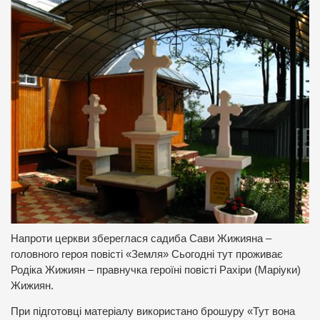
Напроти церкви збереглася садиба Сави Жижияна –
головного героя повісті «Земля» Сьогодні тут проживає
Родіка Жижиян – правнучка героїні повісті Рахіри (Маріуки)
Жижиян.
При підготовці матеріалу використано брошуру «Тут вона