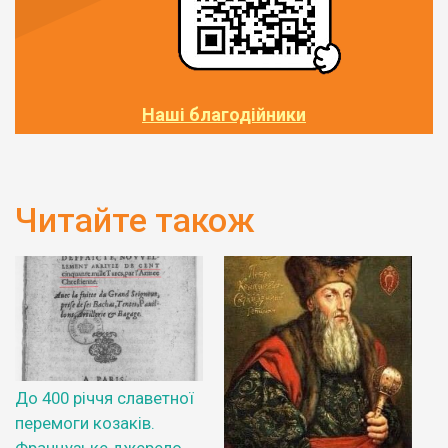
Наші благодійники
Читайте також
До 400 річчя славетної
перемоги козаків.