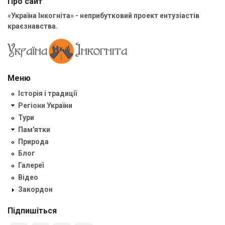
Про сайт
«Україна Інкогніта» - неприбутковий проект ентузіастів
краєзнавства.
Меню
Історія і традиції
Регіони України
Тури
Пам'ятки
Природа
Блог
Галереї
Відео
Закордон
Підпишіться