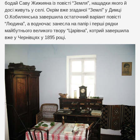
бодай Саву Жижияна із повісті “Земля”, нащадки якого й
досі живуть у селі. Окрім вже згаданої “Землі” у Димці
О.Кобилянська завершила остаточний варіант повісті
“Людина”, а водночас занесла на папір і перші рядки
майбутнього великого твору “Царівна”, котрий завершила
вже у Чернівцях у 1895 році.