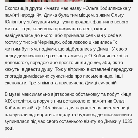
Експозиція другої кімнати має назву «Ольга Кобилянська у
пам’яті народній». Димка була тим місцем, з яким Ольгу
Юліанівну зв’язували міцні узи впродовж фактично всього
життя. І тоді, коли вона проживала в селі, і коли
навідувалась до нього, або приймала сельчан у себе в
гостях у тих же Чернівцях, обов’язково цікавилась їх
життям-буттям, подіями, що відбувались у Димці. У свою
чергу димківчани не раз зверталися до О.Кобилянської за
допомогою, порадою або просто йшли до неї, аби, як то
кажуть, відвести душу. Тож у вітринах виставлені передруки
спогадів димківських сучасників про письменницю, інші
експонати. Третя кімната присвячена Димці сучасній.
В музеї максимально відтворено обстановку та побут кінця
ХІХ століття, а поруч з ним встановлено пам’ятник Ользі
Кобилянській. До 145-річчя з дня народження письменниці
планували відтворити стодолу та будинок, де письменниця
зупинялася під час свого останнього візиту до Димки у 1935
році.