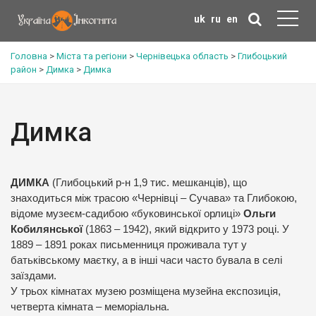
uk
ru
en
Головна
>
Міста та регіони
>
Чернівецька область
>
Глибоцький
район
>
Димка
>
Димка
Димка
ДИМКА
(Глибоцький р-н 1,9 тис. мешканців), що
знаходиться між трасою «Чернівці – Сучава» та Глибокою,
відоме музеєм-садибою «буковинської орлиці»
Ольги
Кобилянської
(1863 – 1942), який відкрито у 1973 році. У
1889 – 1891 роках письменниця проживала тут у
батьківському маєтку, а в інші часи часто бувала в селі
заїздами.
У трьох кімнатах музею розміщена музейна експозиція,
четверта кімната – меморіальна.