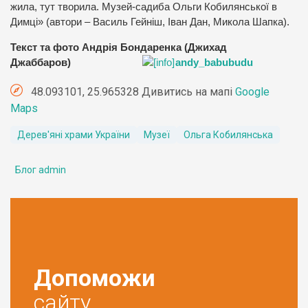
жила, тут творила. Музей-садиба Ольги Кобилянської в
Димці» (автори – Василь Гейніш, Іван Дан, Микола Шапка).
Текст та фото Андрія Бондаренка (Джихад
Джаббаров)
andy_babubudu
48.093101, 25.965328 Дивитись на мапі
Google
Maps
Дерев'яні храми України
Музеї
Ольга Кобилянська
Блог admin
Допоможи
сайту