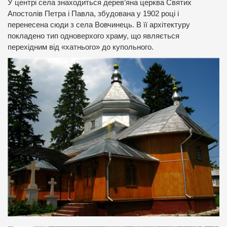
У центрі села знаходиться дерев’яна церква Святих
Апостолів Петра і Павла, збудована у 1902 році і
перенесена сюди з села Вовчинець. В її архітектуру
покладено тип одноверхого храму, що являється
перехідним від «хатнього» до купольного.