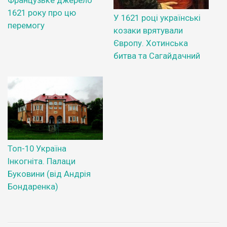
Французьке джерело
1621 року про цю
У 1621 році українські
перемогу
козаки врятували
Європу. Хотинська
битва та Сагайдачний
Топ-10 Україна
Інкогніта. Палаци
Буковини (від Андрія
Бондаренка)