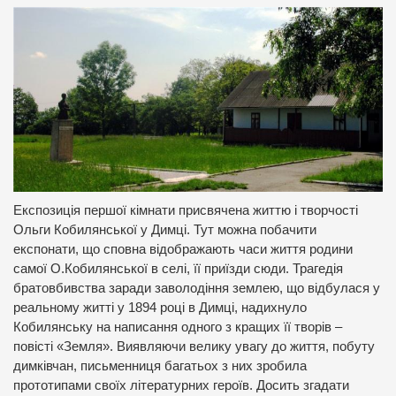
Експозиція першої кімнати присвячена життю і творчості
Ольги Кобилянської у Димці. Тут можна побачити
експонати, що сповна відображають часи життя родини
самої О.Кобилянської в селі, її приїзди сюди. Трагедія
братовбивства заради заволодіння землею, що відбулася у
реальному житті у 1894 році в Димці, надихнуло
Кобилянську на написання одного з кращих її творів –
повісті «Земля». Виявляючи велику увагу до життя, побуту
димківчан, письменниця багатьох з них зробила
прототипами своїх літературних героїв. Досить згадати