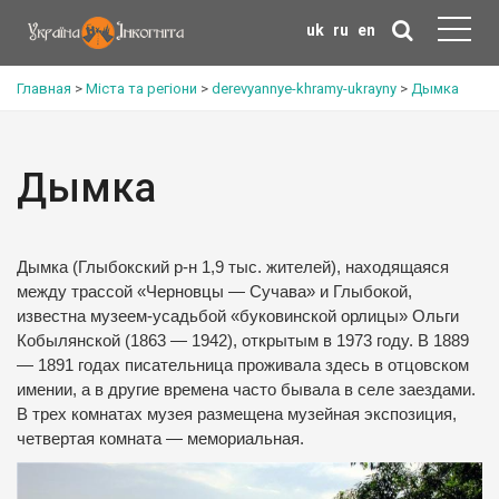
uk
ru
en
Главная
>
Міста та регіони
>
derevyannye-khramy-ukrayny
>
Дымка
Дымка
Дымка (Глыбокский р-н 1,9 тыс. жителей), находящаяся
между трассой «Черновцы — Сучава» и Глыбокой,
известна музеем-усадьбой «буковинской орлицы» Ольги
Кобылянской (1863 — 1942), открытым в 1973 году. В 1889
— 1891 годах писательница проживала здесь в отцовском
имении, а в другие времена часто бывала в селе заездами.
В трех комнатах музея размещена музейная экспозиция,
четвертая комната — мемориальная.