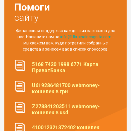
Помоги
сайту
Финансовая поддержка каждого из вас важна для
нас. Напишите нам на
info@UkrainaIncognita.com
-
мы скажем вам, куда потратили собранные
средства и занесем вас в список спонсоров.
5168 7420 1998 6771 Карта
ПриватБанка
U619286481700 webmoney-
кошелек в грн
Z278841203511 webmoney-
кошелек в usd
410012321372402 кошелек