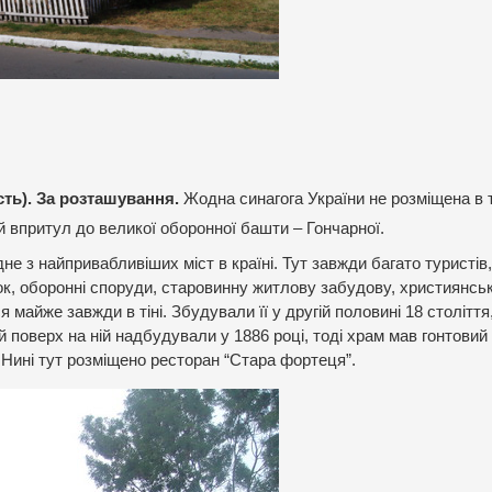
ть). За розташування.
Жодна синагога України не розміщена в 
 й впритул до великої оборонної башти – Гончарної.
не з найпривабливіших міст в країні. Тут завжди багато туристів
к, оборонні споруди, старовинну житлову забудову, християнськ
майже завжди в тіні. Збудували її у другій половині 18 століття
 поверх на ній надбудували у 1886 році, тоді храм мав гонтовий
 Нині тут розміщено ресторан “Стара фортеця”.