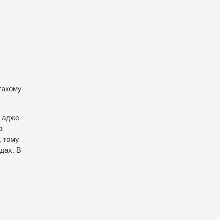
такому
, адже
і
, тому
 дах. В