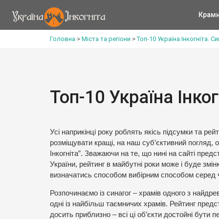
Крам
Головна
>
Міста та регіони
>
Топ-10 Україна Інкогніта. С
Топ-10 Україна Інког
Усі наприкінці року роблять якісь підсумки та ре
розміщувати кращі, на наш суб’єктивний погляд, об’
Інкогніта”. Зважаючи на те, що нині на сайті пред
України, рейтинг в майбутні роки може і буде зм
визначатись способом вибірним способом серед чи
Розпочинаємо із синагог – храмів одного з найдре
одні із найбільш таємничих храмів. Рейтинг предс
досить приблизно – всі ці об’єкти достойні бути п