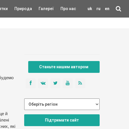
ятки
Природа
Галереї
Про нас
uk
ru
en
Станьте нашим автором
 будемо
ще й
Підтримати сайт
ілені
них, які