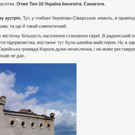
десятки.
Отже Топ-10 Україна Інкогніта. Синагоги.
ну зустріч
. Тут, у глибині Чернігово-Сіверських земель, в провін
храм, та ще й такий симпатичний.
 у містечку більшість населення становили євреї. В радянський п
ітні підприємства, востаннє тут була швейна майстерня. Ну а за
 Єврейська громада Коропа дуже нечисленна, і не може реставру
ошів не дає.