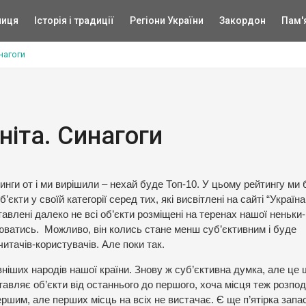
ниця
Історія і традиції
Регіони України
Закордон
Пам'
инагоги
ніта. Синагоги
йтинги от і ми вирішили – нехай буде Топ-10. У цьому рейтингу ми
єкти у своїй категорії серед тих, які висвітлені на сайті “Україна
ставлені далеко не всі об’єкти розміщені на теренах нашої неньки-
інюватись. Можливо, він колись стане менш суб’єктивним і буде
тачів-користувачів. Але поки так.
вніших народів нашої країни. Знову ж суб’єктивна думка, але це 
тавляє об’єкти від останнього до першого, хоча місця теж розпод
ершим, але перших місць на всіх не вистачає. Є ще п’ятірка запас