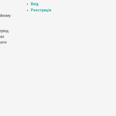
Вхід
Реєстрація
ційному
еріод
раз
вати