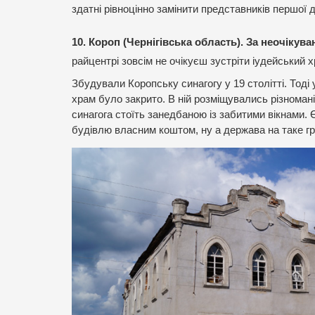
здатні рівноцінно замінити представників першої 
10. Короп
(Чернігівська область).
За неочікува
райцентрі зовсім не очікуєш зустріти іудейський 
Збудували Коропську синагогу у 19 столітті. Тоді
храм було закрито. В ній розміщувались різноман
синагога стоїть занедбаною із забитими вікнами.
будівлю власним коштом, ну а держава на таке гр