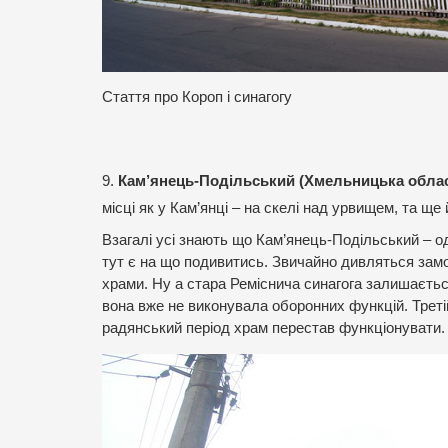
Стаття про Короп і синагогу
9.
Кам’янець-Подільський (Хмельницька облас
місці як у Кам’янці – на скелі над урвищем, та ще
Взагалі усі знають що Кам’янець-Подільський – од
тут є на що подивитись. Звичайно дивляться замо
храми. Ну а стара Реміснича синагога залишається 
вона вже не виконувала оборонних функцій. Третій
радянський період храм перестав функціонувати.