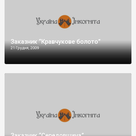
Заказник “Кравчукове болото”
21 Грудня, 2009
Заказник “Середовщина”