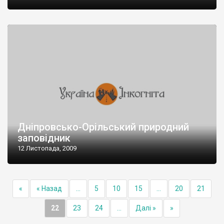
Дніпровсько-Орільський природний
заповідник
12 Листопада, 2009
«
« Назад
...
5
10
15
...
20
21
22
23
24
...
Далі »
»