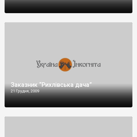
Заказник “Рихлівська дача”
21 Грудня, 2009