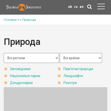
uk
ru
en
Головна
>
>
Природа
Природа
Заповідники
Пам'ятки природи
Національні парки
Ландшафти
Дендропарки
Реєстри