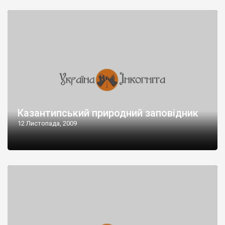
Казантипський природний заповідник
12 Листопада, 2009