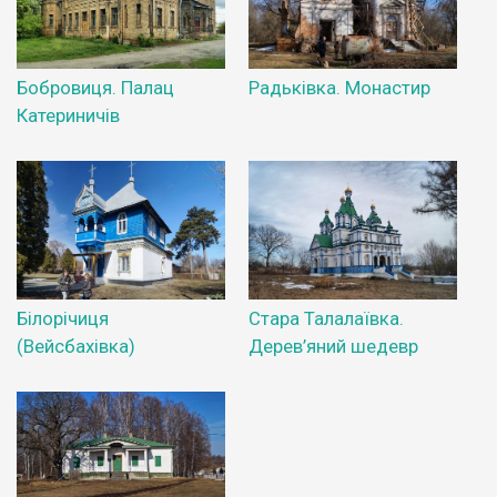
Бобровиця. Палац
Радьківка. Монастир
Катериничів
Білорічиця
Стара Талалаївка.
(Вейсбахівка)
Дерев’яний шедевр