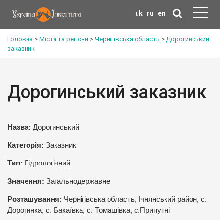
uk
ru
en
Головна
>
Міста та регіони
>
Чернігівська область
>
Дорогинський
заказник
Дорогинський заказник
Назва:
Дорогинський
Категорія:
Заказник
Тип:
Гідрологічний
Значення:
Загальнодержавне
Розташування:
Чернігівська область, Ічнянський район, с.
Дорогинка, с. Бакаївка, с. Томашівка, с.Припутні