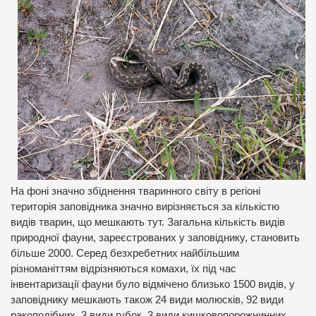
На фоні значно збіднення тваринного світу в регіоні
територія заповідника значно вирізняється за кількістю
видів тварин, що мешкають тут. Загальна кількість видів
природної фауни, зареєстрованих у заповіднику, становить
більше 2000. Серед безхребетних найбільшим
різноманіттям відрізняються комахи, їх під час
інвентаризації фауни було відмічено близько 1500 видів, у
заповіднику мешкають також 24 види молюсків, 92 види
ракоподібних, 3 види губок, 3 види кишковопорожнинних.