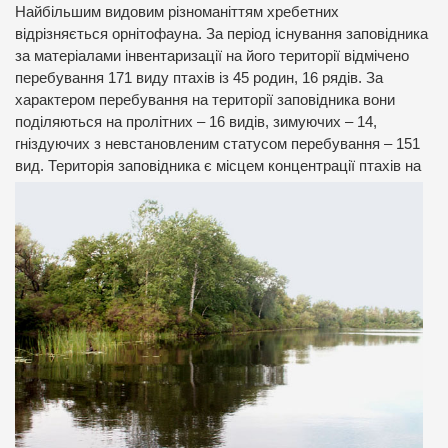
Найбільшим видовим різноманіттям хребетних
відрізняється орнітофауна. За період існування заповідника
за матеріалами інвентаризації на його території відмічено
перебування 171 виду птахів із 45 родин, 16 рядів. За
характером перебування на території заповідника вони
поділяються на пролітних – 16 видів, зимуючих – 14,
гніздуючих з невстановленим статусом перебування – 151
вид.
Територія заповідника є місцем концентрації птахів на