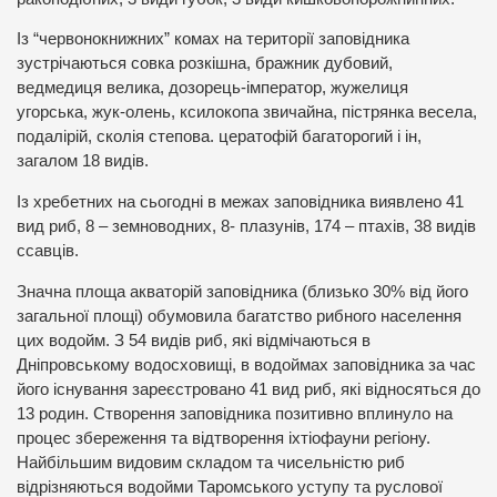
Із “червонокнижних” комах на території заповідника
зустрічаються совка розкішна, бражник дубовий,
ведмедиця велика, дозорець-імператор, жужелиця
угорська, жук-олень, ксилокопа звичайна, пістрянка весела,
подалірій, сколія степова. цератофій багаторогий і ін,
загалом 18 видів.
Із хребетних на сьогодні в межах заповідника виявлено 41
вид риб, 8 – земноводних, 8- плазунів, 174 – птахів, 38 видів
ссавців.
Значна площа акваторій заповідника (близько 30% від його
загальної площі) обумовила багатство рибного населення
цих водойм. З 54 видів риб, які відмічаються в
Дніпровському водосховищі, в водоймах заповідника за час
його існування зареєстровано 41 вид риб, які відносяться до
13 родин. Створення заповідника позитивно вплинуло на
процес збереження та відтворення іхтіофауни регіону.
Найбільшим видовим складом та чисельністю риб
відрізняються водойми Таромського уступу та руслової