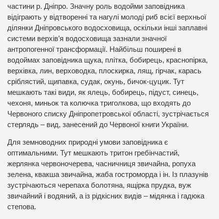
частини р. Дніпро. Значну роль водойми заповідника
відіграють у відтворенні та нагулі молоді риб всієї верхньої
ділянки Дніпровського водосховища, оскільки інші заплавні
системи верхів’я водосховища зазнали значної
антропогенної трансформації. Найбільш поширені в
водоймах заповідника щука, плітка, бобирець, краснопірка,
верхівка, лин, верховодка, плоскирка, лящ, гірчак, карась
сріблястий, щипавка, судак, окунь, бичок-цуцик. Тут
мешкають такі види, як ялець, бобирець, підуст, синець,
чехоня, миньок та колючка триголкова, що входять до
Червоного списку Дніпропетровської області, зустрічається
стерлядь – вид, занесений до Червоної книги України.
Для земноводних природні умови заповідника є
оптимальними. Тут мешкають тритон гребінчастий,
жерлянка червоночерева, часничниця звичайна, ропуха
зелена, квакша звичайна, жаба гостроморда і ін. Із плазунів
зустрічаються черепаха болотяна, ящірка прудка, вуж
звичайний і водяний, а із рідкісних видів – мідянка і гадюка
степова.