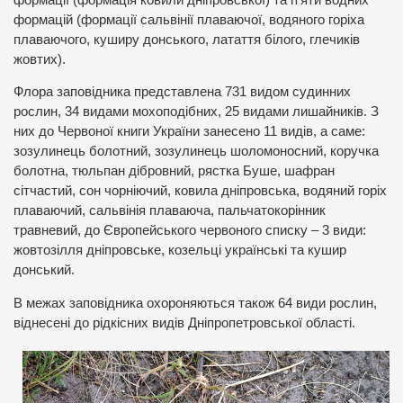
формацій (формації сальвінії плаваючої, водяного горіха
плаваючого, куширу донського, латаття білого, глечиків
жовтих).
Флора заповідника представлена 731 видом судинних
рослин, 34 видами мохоподібних, 25 видами лишайників. З
них до Червоної книги України занесено 11 видів, а саме:
зозулинець болотний, зозулинець шоломоносний, коручка
болотна, тюльпан дібровний, рястка Буше, шафран
сітчастий, сон чорніючий, ковила дніпровська, водяний горіх
плаваючий, сальвінія плаваюча, пальчатокорінник
травневий, до Європейського червоного списку – 3 види:
жовтозілля дніпровське, козельці українські та кушир
донський.
В межах заповідника охороняються також 64 види рослин,
віднесені до рідкісних видів Дніпропетровської області.