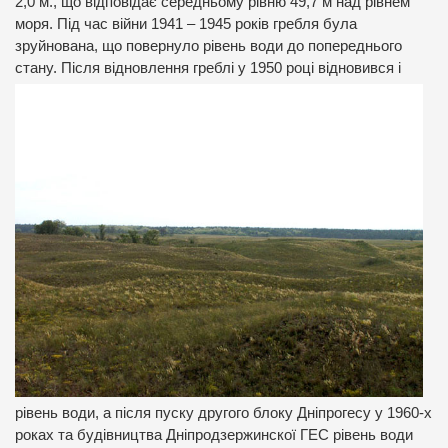
2,0 м., що відповідає середньому рівню 49,7 м над рівнем
моря. Під час війни 1941 – 1945 років гребля була
зруйнована, що повернуло рівень води до попереднього
стану. Після відновлення греблі у 1950 році відновився і
рівень води, а після пуску другого блоку Дніпрогесу у 1960-х
роках та будівництва Дніпродзержинскої ГЕС рівень води