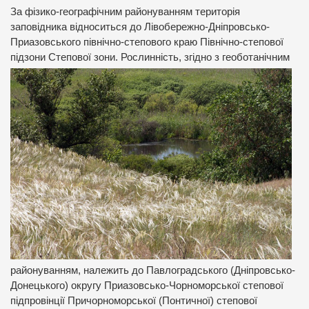
За фізико-географічним районуванням територія
заповідника відноситься до Лівобережно-Дніпровсько-
Приазовського північно-степового краю Північно-степової
підзони Cтепової зони.
Рослинність, згідно з геоботанічним
районуванням, належить до Павлоградського (Дніпровсько-
Донецького) округу Приазовсько-Чорноморської степової
підпровінції Причорноморської (Понтичної) степової