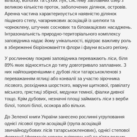
вільха), вологих та сухих лук, систему заплавних озер з
великою кількістю проток, заболочених ділянок, островів.
Аренна частина характеризується наявністю ділянок
піщаного степу, чагарникових асоціацій із шелюги та
чорноклену, штучних соснових та білоакацієвих насаджень.
Інтразональність природно-територіального комплексу
заповідника надає йому унікальності, відіграє важливу роль
в збереженні біорізноманіття флори і фауни всього регіону.
У рослинному покриві заповідника переважають ліси, біля
89% яких відносяться до типу довготривало заплавних. З
них найпоширенішими є дубові ліси татарськокленові з
переважанням яглиці або конвалії за участю зірочника
лісового, розхідника шорсткого, маруни щиткової, гравілату
міського, грястиці збірної, медунки темної, фіалки дивної
тощо. Крім дубових, незначні площі займають ліси з верби
білої, тополі білої, осокора або вільхи.
До Зеленої книги України занесено рослинні угруповання
однієї лісової групи асоціацій (група асоціацій
звичайнодубових лісів татарськокленових), однієї степової
формації (формація ковили дніпровської) та п’яти водних