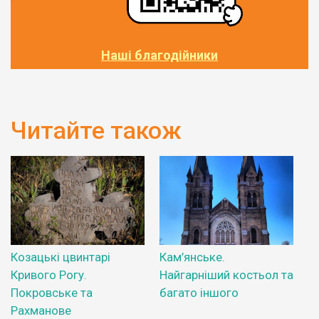
Наші благодійники
Читайте також
Козацькі цвинтарі
Кам’янське.
Кривого Рогу.
Найгарніший костьол та
Покровське та
багато іншого
Рахманове