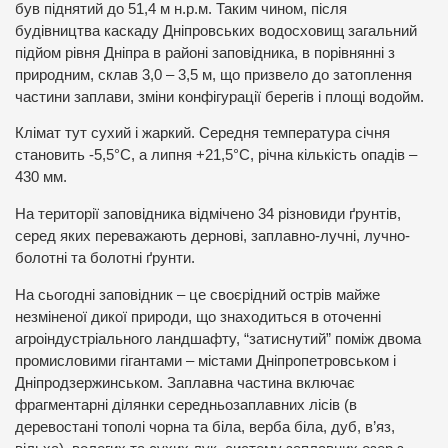
був піднятий до 51,4 м н.р.м. Таким чином, після
будівництва каскаду Дніпровських водосховищ загальний
підйом рівня Дніпра в районі заповідника, в порівнянні з
природним, склав 3,0 – 3,5 м, що призвело до затоплення
частини заплави, зміни конфігурації берегів і площі водойм.
Клімат тут сухий і жаркий. Середня температура січня
становить -5,5°С, а липня +21,5°С, річна кількість опадів –
430 мм.
На території заповідника відмічено 34 різновиди ґрунтів,
серед яких переважають дернові, заплавно-лучні, лучно-
болотні та болотні ґрунти.
На сьогодні заповідник – це своєрідний острів майже
незміненої дикої природи, що знаходиться в оточенні
агроіндустріального ландшафту, “затиснутий” поміж двома
промисловими гігантами – містами Дніпропетровськом і
Дніпродзержинськом. Заплавна частина включає
фрагментарні ділянки середньозаплавних лісів (в
деревостані тополі чорна та біла, верба біла, дуб, в’яз,