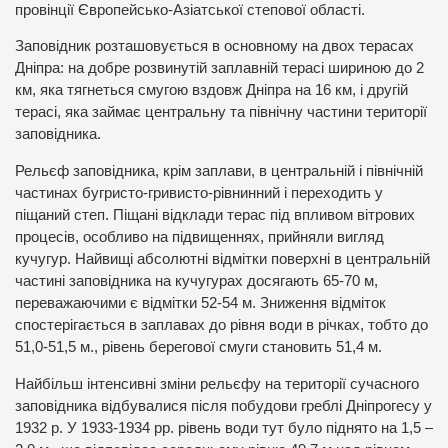
провінції Європейсько-Азіатської степової області.
Заповідник розташовується в основному на двох терасах
Дніпра: на добре розвинутій заплавній терасі шириною до 2
км, яка тягнеться смугою вздовж Дніпра на 16 км, і другій
терасі, яка займає центральну та північну частини території
заповідника.
Рельєф заповідника, крім заплави, в центральній і північній
частинах бугристо-гривисто-рівнинний і переходить у
піщаний степ. Піщані відклади терас під впливом вітрових
процесів, особливо на підвищеннях, прийняли вигляд
кучугур. Найвищі абсолютні відмітки поверхні в центральній
частині заповідника на кучугурах досягають 65-70 м,
переважаючими є відмітки 52-54 м. Зниження відміток
спостерігається в заплавах до рівня води в річках, тобто до
51,0-51,5 м., рівень берегової смуги становить 51,4 м.
Найбільш інтенсивні зміни рельєфу на території сучасного
заповідника відбувалися після побудови греблі Дніпрогесу у
1932 р. У 1933-1934 рр. рівень води тут було піднято на 1,5 –