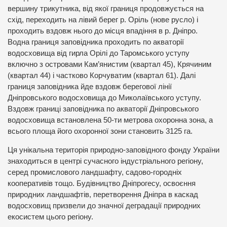
вершину трикутника, від якої границя продовжується на
схід, переходить на лівий берег р. Оріль (нове русло) і
проходить вздовж нього до місця впадіння в р. Дніпро.
Водна границя заповідника проходить по акваторії
водосховища від гирла Орілі до Таромського уступу
включно з островами Кам’янистим (квартал 45), Крячиним
(квартал 44) і частково Корчуватим (квартал 61). Далі
границя заповідника йде вздовж берегової лінії
Дніпровського водосховища до Миколаївського уступу.
Вздовж границі заповідника по акваторії Дніпровського
водосховища встановлена 50-ти метрова охоронна зона, а
всього площа його охоронної зони становить 3125 га.
Ця унікальна територія природно-заповідного фонду України
знаходиться в центрі сучасного індустріального регіону,
серед промислового ландшафту, садово-городніх
кооперативів тощо. Будівництво Дніпрогесу, освоєння
природних ландшафтів, перетворення Дніпра в каскад
водосховищ призвели до значної деградації природних
екосистем цього регіону.