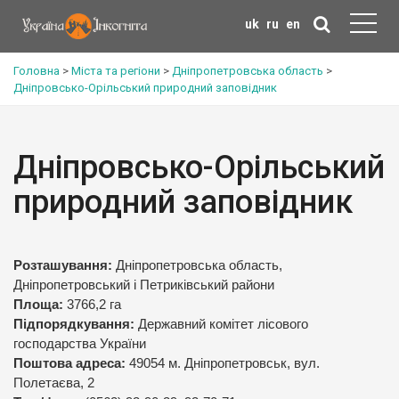
uk
ru
en
Головна
>
Міста та регіони
>
Дніпропетровська область
>
Дніпровсько-Орільський природний заповідник
Дніпровсько-Орільський
природний заповідник
Розташування:
Дніпропетровська область,
Дніпропетровський і Петриківський райони
Площа:
3766,2 га
Підпорядкування:
Державний комітет лісового
господарства України
Поштова адреса:
49054 м. Дніпропетровськ, вул.
Полетаєва, 2