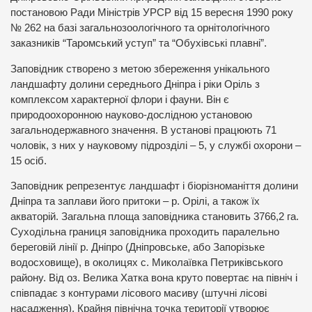
постановою Ради Міністрів УРСР від 15 вересня 1990 року
№ 262 на базі загальнозоологічного та орнітологічного
заказників “Таромський уступ” та “Обухівські плавні”.
Заповідник створено з метою збереження унікального
ландшафту долини середнього Дніпра і ріки Оріль з
комплексом характерної флори і фауни. Він є
природоохоронною науково-дослідною установою
загальнодержавного значення. В установі працюють 71
чоловік, з них у науковому підрозділі – 5, у службі охорони –
15 осіб.
Заповідник репрезентує ландшафт і біорізноманіття долини
Дніпра та заплави його притоки – р. Орілі, а також їх
акваторій. Загальна площа заповідника становить 3766,2 га.
Суходільна границя заповідника проходить паралельно
береговій лінії р. Дніпро (Дніпровське, або Запорізьке
водосховище), в околицях с. Миколаївка Петриківського
району. Від оз. Велика Хатка вона круто повертає на північ і
співпадає з контурами лісового масиву (штучні лісові
насадження). Крайня північна точка території утворює