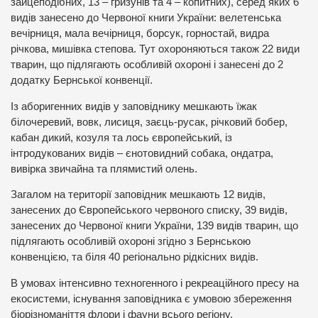
зайцеподібних, 13 – гризунів та 4 – копитних), серед яких 6
видів занесено до Червоної книги України: велетенська
вечірниця, мала вечірниця, борсук, горностай, видра
річкова, мишівка степова. Тут охороняються також 22 види
тварин, що підлягають особливій охороні і занесені до 2
додатку Бернської конвенції.
Із аборигенних видів у заповіднику мешкають їжак
білочеревий, вовк, лисиця, заєць-русак, річковий бобер,
кабан дикий, козуля та лось європейський, із
інтродукованих видів – єнотовидний собака, ондатра,
вивірка звичайна та плямистий олень.
Загалом на території заповідник мешкають 12 видів,
занесених до Європейського червоного списку, 39 видів,
занесених до Червоної книги України, 139 видів тварин, що
підлягають особливій охороні згідно з Бернською
конвенцією, та біля 40 регіонально рідкісних видів.
В умовах інтенсивно техногенного і рекреаційного пресу на
екосистеми, існування заповідника є умовою збереження
біорізноманіття флори і фауни всього регіону.