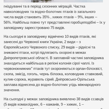
гніздуванні та в період сезонних міграцій. Частка
навколоводних та водно-болотних птахів із загального
числа видів становить 35% , хижих птахів – 9%, інших –
56%. Найбільш повно тут представлені горобцеподібні – їх у
заповіднику зареєстровано 75 видів.
На сьогодні в заповіднику відмічено 10 видів птахів, які
занесені до Червоної книги України, 2 види – з
Європейського Червоного списку, 29 видів – рідкісні та
зникаючі птахи, котрі підлягають охороні в межах
Дніпропетровської області. В заплавній частині заповідника
знаходиться найбільша в регіоні колонія сірої чаплі. Із
червонокнижних” птахів тут охороняються орлан-білохвіст,
скопа, змієїд, гоголь, чернь білоока, коловодник ставковий,
кулик-сорока, журавель сірий. Дніпровсько-Орільська
заплава віднесена до водно-болотних угідь міжнародного
значення.
На сьогодні у межах заповідника виявлено 38 видів ссавців
(5 видів комахоїдних, 6 – кажанів, 9 – хижих, 1 –