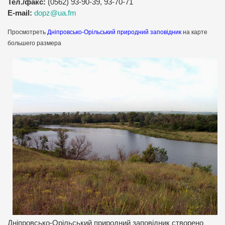
Тел./факс:
(0562) 93-90-39, 93-70-71
E-mail:
dopz@ua.fm
Просмотреть
Дніпровсько-Орільський природний заповідник
на карте
большего размера
Дніпровсько-Орільський природний заповідник створено