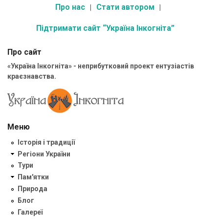
Про нас
Стати автором
Підтримати сайт “Україна Інкогніта”
Про сайт
«Україна Інкогніта» - неприбутковий проект ентузіастів
краєзнавства.
Меню
Історія і традиції
Регіони України
Тури
Пам'ятки
Природа
Блог
Галереї