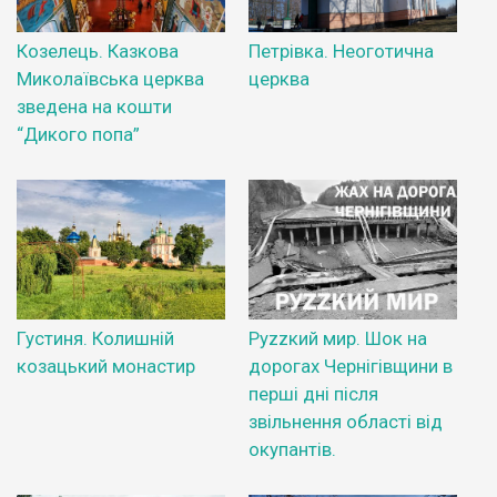
Козелець. Казкова
Петрівка. Неоготична
Миколаївська церква
церква
зведена на кошти
“Дикого попа”
Густиня. Колишній
Руzzкий мир. Шок на
козацький монастир
дорогах Чернігівщини в
перші дні після
звільнення області від
окупантів.