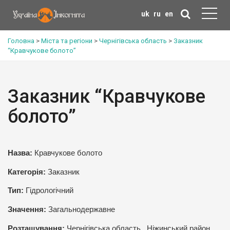
uk
ru
en
Головна
>
Міста та регіони
>
Чернігівська область
>
Заказник
“Кравчукове болото”
Заказник “Кравчукове
болото”
Назва:
Кравчукове болото
Категорія:
Заказник
Тип:
Гідрологічний
Значення:
Загальнодержавне
Розташування:
Чернігівська область, Ніжинський район,