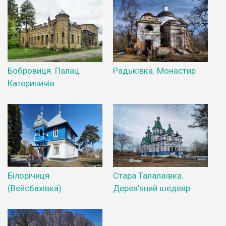
Бобровиця. Палац
Радьківка. Монастир
Катериничів
Білорічиця
Стара Талалаївка.
(Вейсбахівка)
Дерев’яний шедевр