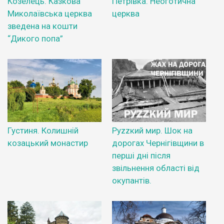
Козелець. Казкова
Петрівка. Неоготична
Миколаївська церква
церква
зведена на кошти
“Дикого попа”
Густиня. Колишній
Руzzкий мир. Шок на
козацький монастир
дорогах Чернігівщини в
перші дні після
звільнення області від
окупантів.