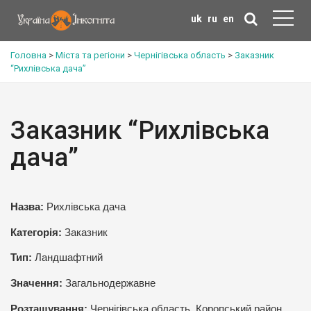
uk
ru
en
Головна
>
Міста та регіони
>
Чернігівська область
>
Заказник
“Рихлівська дача”
Заказник “Рихлівська
дача”
Назва:
Рихлівська дача
Категорія:
Заказник
Тип:
Ландшафтний
Значення:
Загальнодержавне
Розташування:
Чернігівська область, Коропський район