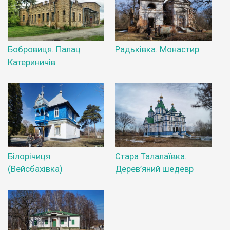
Бобровиця. Палац
Радьківка. Монастир
Катериничів
Білорічиця
Стара Талалаївка.
(Вейсбахівка)
Дерев’яний шедевр