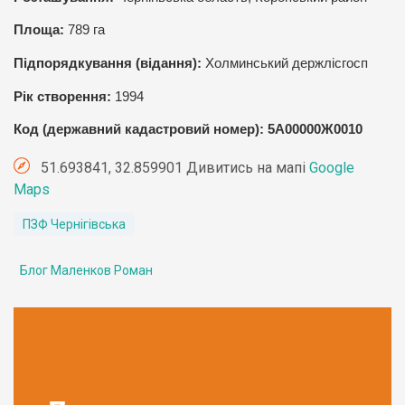
Площа:
789
га
Підпорядкування (відання):
Холминський держлісгосп
Рік створення:
1994
Код (державний кадастровий номер): 5А00000Ж0010
51.693841, 32.859901 Дивитись на мапі
Google
Maps
ПЗФ Чернігівська
Блог Маленков Роман