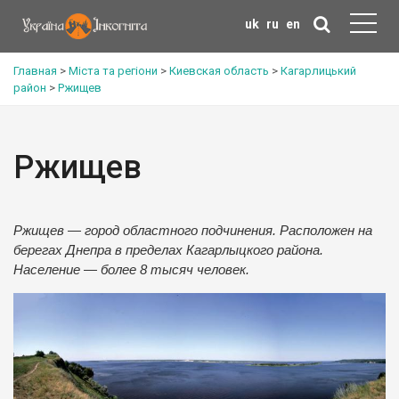
uk
ru
en
Главная
>
Міста та регіони
>
Киевская область
>
Кагарлицький
район
>
Ржищев
Ржищев
Ржищев — город областного подчинения. Расположен на
берегах Днепра в пределах Кагарлыцкого района.
Население — более 8 тысяч человек.