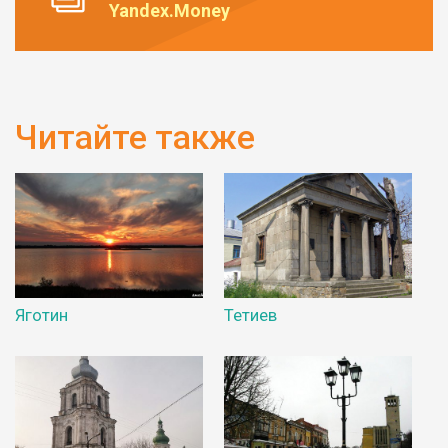
Yandex.Money
Читайте также
Яготин
Тетиев