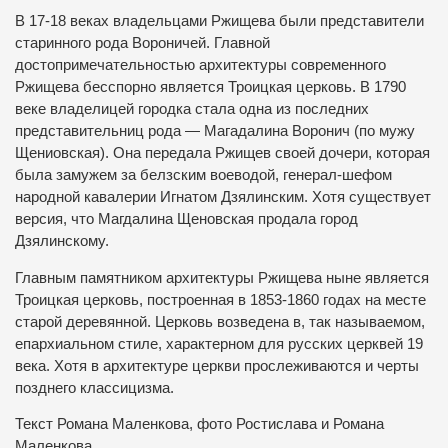
В 17-18 веках владельцами Ржищева были представители
старинного рода Вороничей. Главной
достопримечательностью архитектуры современного
Ржищева бесспорно является Троицкая церковь. В 1790
веке владелицей городка стала одна из последних
представительниц рода — Магадалина Воронич (по мужу
Щениовская). Она передала Ржищев своей дочери, которая
была замужем за белзским воеводой, генерал-шефом
народной кавалерии Игнатом Дзялинским. Хотя существует
версия, что Магдалина Щеновская продала город
Дзялинскому.
Главным памятником архитектуры Ржищева ныне является
Троицкая церковь, построенная в 1853-1860 годах на месте
старой деревянной. Церковь возведена в, так называемом,
епархиальном стиле, характерном для русских церквей 19
века. Хотя в архитектуре церкви прослеживаются и черты
позднего классицизма.
Текст Романа Маленкова, фото Ростислава и Романа
Маленкова