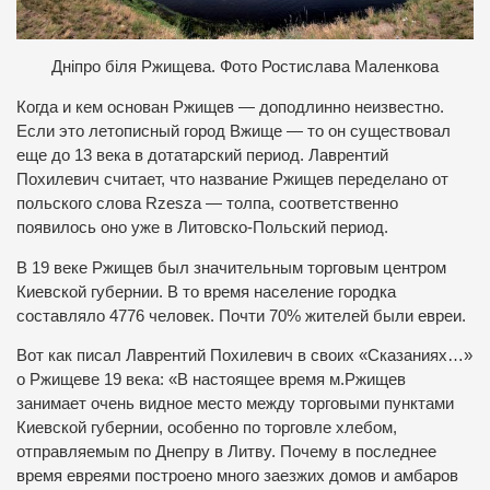
Дніпро біля Ржищева. Фото Ростислава Маленкова
Когда и кем основан Ржищев — доподлинно неизвестно.
Если это летописный город Вжище — то он существовал
еще до 13 века в дотатарский период. Лаврентий
Похилевич считает, что название Ржищев переделано от
польского слова Rzesza — толпа, соответственно
появилось оно уже в Литовско-Польский период.
В 19 веке Ржищев был значительным торговым центром
Киевской губернии. В то время население городка
составляло 4776 человек. Почти 70% жителей были евреи.
Вот как писал Лаврентий Похилевич в своих «Сказаниях…»
о Ржищеве 19 века: «В настоящее время м.Ржищев
занимает очень видное место между торговыми пунктами
Киевской губернии, особенно по торговле хлебом,
отправляемым по Днепру в Литву. Почему в последнее
время евреями построено много заезжих домов и амбаров