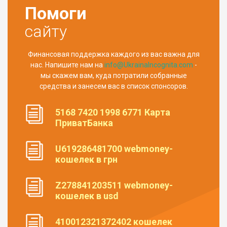
Помоги
сайту
Финансовая поддержка каждого из вас важна для
нас. Напишите нам на
info@UkrainaIncognita.com
-
мы скажем вам, куда потратили собранные
средства и занесем вас в список спонсоров.
5168 7420 1998 6771 Карта
ПриватБанка
U619286481700 webmoney-
кошелек в грн
Z278841203511 webmoney-
кошелек в usd
410012321372402 кошелек