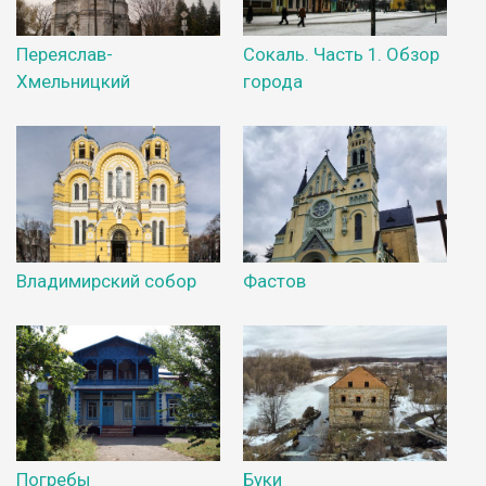
Переяслав-
Сокаль. Часть 1. Обзор
Хмельницкий
города
Владимирский собор
Фастов
Погребы
Буки