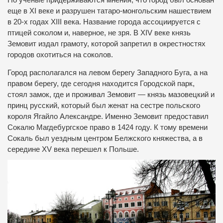
еще в XI веке и разрушен татаро-монгольским нашествием
в 20-х годах XIII века. Название города ассоциируется с
птицей соколом и, наверное, не зря. В XIV веке князь
Земовит издал грамоту, которой запретил в окрестностях
городов охотиться на соколов.
Город располагался на левом берегу Западного Буга, а на
правом берегу, где сегодня находится Городской парк,
стоял замок, где и проживал Земовит — князь мазовецкий и
принц русский, который был женат на сестре польского
короля Ягайло Александре. Именно Земовит предоставил
Сокалю Магдебургское право в 1424 году. К тому времени
Сокаль был уездным центром Белжского княжества, а в
середине XV века перешел к Польше.