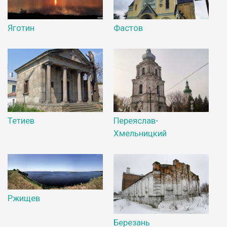
Яготин
Фастов
Тетиев
Переяслав-
Хмельницкий
Ржищев
Березань