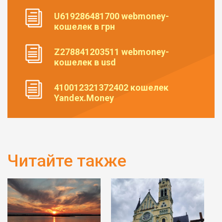
U619286481700 webmoney-
кошелек в грн
Z278841203511 webmoney-
кошелек в usd
410012321372402 кошелек
Yandex.Money
Читайте также