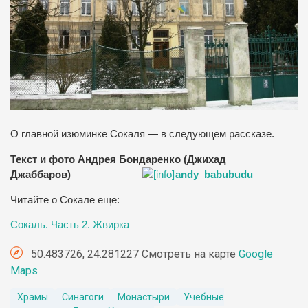
О главной изюминке Сокаля — в следующем рассказе.
Текст и фото Андрея Бондаренко (Джихад
Джаббаров)
andy_babubudu
Читайте о Сокале еще:
Сокаль. Часть 2. Жвирка
50.483726, 24.281227 Смотреть на карте
Google
Maps
Храмы
Синагоги
Монастыри
Учебные