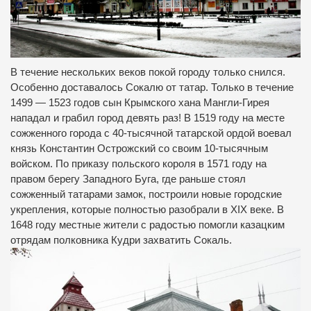
В течение нескольких веков покой городу только снился.
Особенно доставалось Сокалю от татар. Только в течение
1499 — 1523 годов сын Крымского хана Мангли-Гирея
нападал и грабил город девять раз! В 1519 году на месте
сожженного города с 40-тысячной татарской ордой воевал
князь Константин Острожский со своим 10-тысячным
войском. По приказу польского короля в 1571 году на
правом берегу Западного Буга, где раньше стоял
сожженный татарами замок, построили новые городские
укрепления, которые полностью разобрали в XIX веке. В
1648 году местные жители с радостью помогли казацким
отрядам полковника Кудри захватить Сокаль.