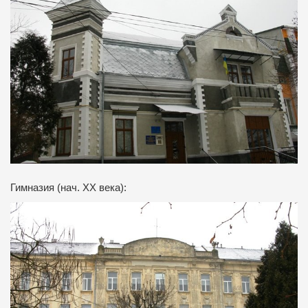
Гимназия (нач. ХХ века):