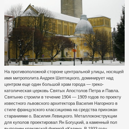
На противоположной стороне центральной улицы, носящей
имя митрополита Андрея Шептицкого, доминирует над
центром еще один большой храм города — греко-
католическая церковь Святых Апостолов Петра и Павла.
Святыню строили в течение 1904 — 1909 годов по проекту
известного львовского архитектора Василия Нагорного в
стиле французского классицизма на средства прихожан
стараниями о. Василия Левицкого. Металлоконструкции
для куполов проектировал Ян Богуцкий, а каменный пол
выполнен краковской фирмой «Каден». В 1933 году