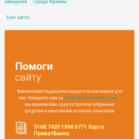
заведения
Города Украины
Блог admin
Помоги
сайту
Финансовая поддержка каждого из вас важна для
нас. Напишите нам на
info@UkrainaIncognita.com
-
мы скажем вам, куда потратили собранные
средства и занесем вас в список спонсоров.
5168 7420 1998 6771 Карта
ПриватБанка