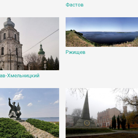
Фастов
Ржищев
ав-Хмельницкий