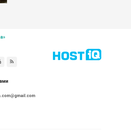
а»
нами
ta.com@gmail.com