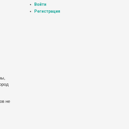
Войти
Регистрация
фы,
ород
ов не