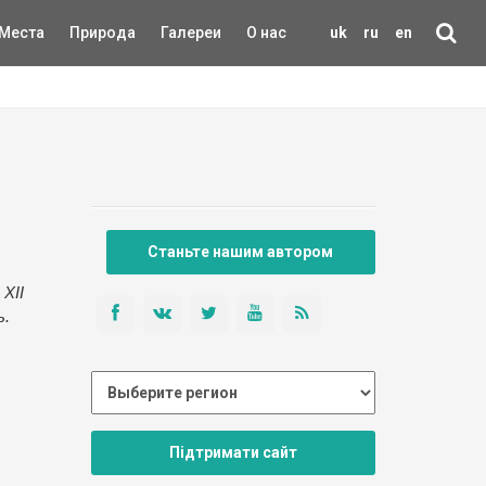
Места
Природа
Галереи
О нас
uk
ru
en
Станьте нашим автором
XII
ь.
Підтримати сайт