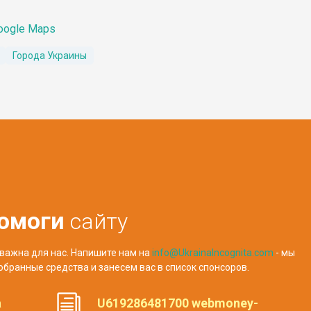
oogle Maps
Города Украины
омоги
сайту
важна для нас. Напишите нам на
info@UkrainaIncognita.com
- мы
обранные средства и занесем вас в список спонсоров.
а
U619286481700 webmoney-