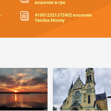
кошелек в грн
-
410012321372402 кошелек
Yandex.Money