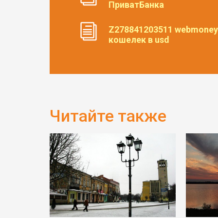
ПриватБанка
Z278841203511 webmoney
кошелек в usd
Читайте также