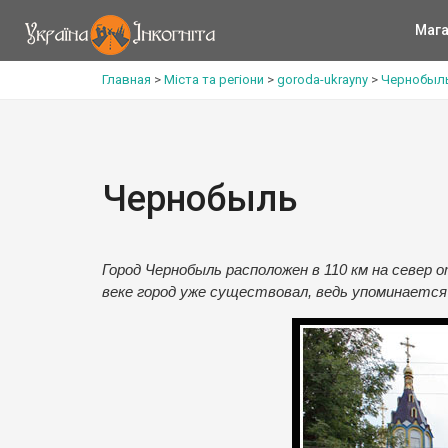
Мага
Главная
>
Міста та регіони
>
goroda-ukrayny
>
Чернобыл
Чернобыль
Город Чернобыль расположен в 110 км на север о
веке город уже существовал, ведь упоминается