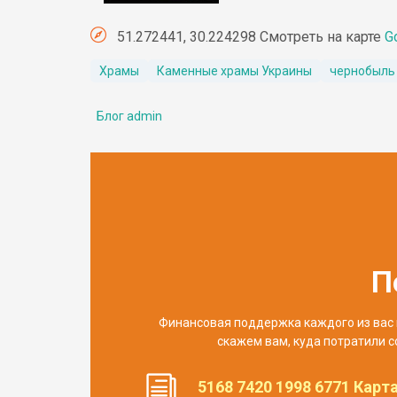
51.272441, 30.224298 Смотреть на карте
G
Храмы
Каменные храмы Украины
чернобыль
Блог admin
П
Финансовая поддержка каждого из вас 
скажем вам, куда потратили с
5168 7420 1998 6771 Карт