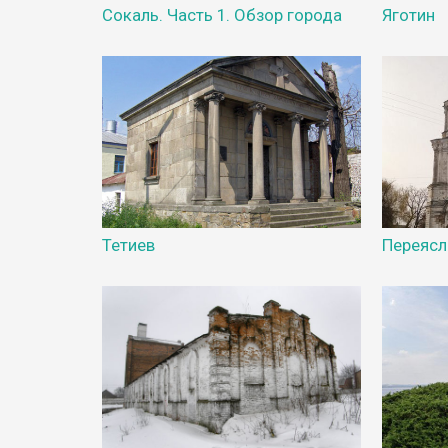
Сокаль. Часть 1. Обзор города
Яготин
Тетиев
Переясл