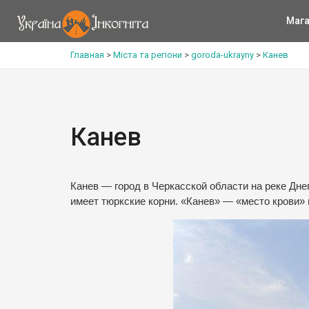
Мага
Главная
>
Міста та регіони
>
goroda-ukrayny
>
Канев
Канев
Канев — город в Черкасской области на реке Дне
имеет тюркские корни. «Канев» — «место крови» 