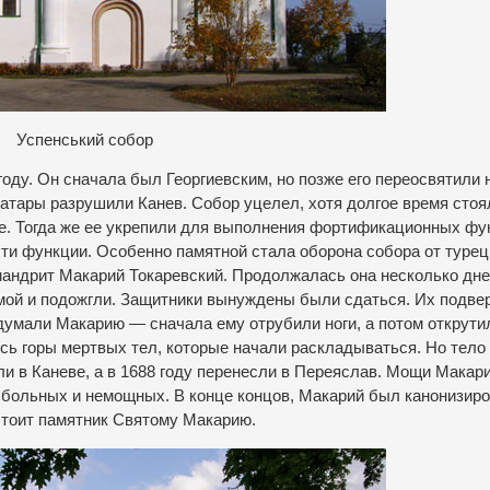
Успенський собор
году. Он сначала был Георгиевским, но позже его переосвятили 
татары разрушили Канев. Собор уцелел, хотя долгое время стоя
е. Тогда же ее укрепили для выполнения фортификационных фу
эти функции. Особенно памятной стала оборона собора от турец
имандрит Макарий Токаревский. Продолжалась она несколько дне
мой и подожгли. Защитники вынуждены были сдаться. Их подве
думали Макарию — сначала ему отрубили ноги, а потом открути
ись горы мертвых тел, которые начали раскладываться. Но тело
и в Каневе, а в 1688 году перенесли в Переяслав. Мощи Макар
больных и немощных. В конце концов, Макарий был канонизиро
стоит памятник Святому Макарию.