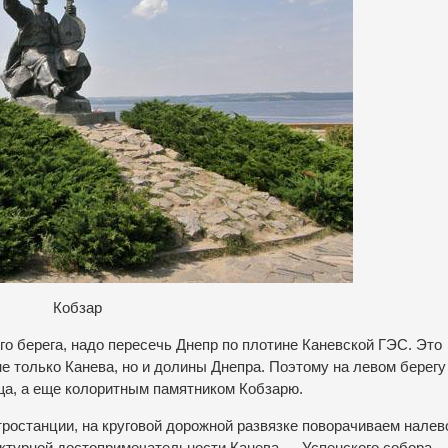
Кобзар
ого берега, надо пересечь Днепр по плотине Каневской ГЭС. Это
е только Канева, но и долины Днепра. Поэтому на левом берегу
а, а еще колоритным памятником Кобзарю.
ростанции, на круговой дорожной развязке поворачиваем налев
ектурной достопримечательности Канева — Успенского собора.