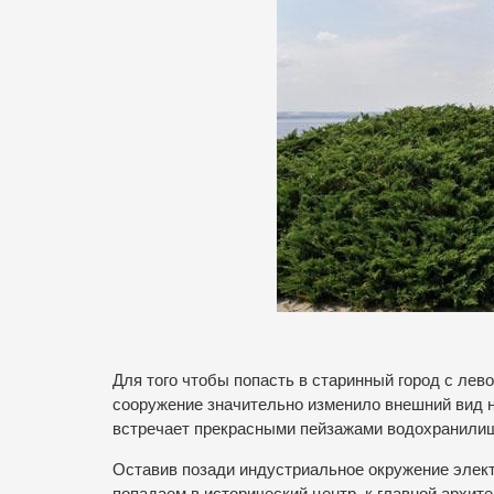
Для того чтобы попасть в старинный город с лев
сооружение значительно изменило внешний вид н
встречает прекрасными пейзажами водохранилищ
Оставив позади индустриальное окружение элект
попадаем в исторический центр, к главной архит