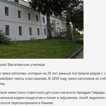
шнє Василіанське училище
о греко-католики, которые на 20 лет раньше построили рядом с 
иобрел черты классицизма. В 1833 году греко-католиков из со
тву.
гиле известного советского детского писателя Аркадия Гайдара.
военным корреспондентом и попал в окружение, погиб недалеко 
сателя перезахоронили в Каневе.