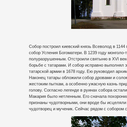
Собор построил киевский князь Всеволод в 1144 
собор Успения Богоматери. В 1239 году монголо-
полуразрушенным. Отстроили святыню в ХVI век
борьбе с татарами. И собор исправно выполнял 
татарской армии в 1678 году. Ею руководил арх
Наконец татары обложили собор дровами и соло
жестоким пыткам, а особенно ужасную казнь при
голову. Согласно легенде в руинах собора остал
Макария было нетленным. Его сначала похоронил
признаны чудотворными, они вроде бы исцеляли 
чудотворец и мученик. Сейчас рядом с собором 