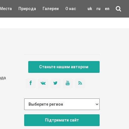
Места
Природа
Галереи
О нас
uk
ru
en
Станьте нашим автором
ода
Підтримати сайт