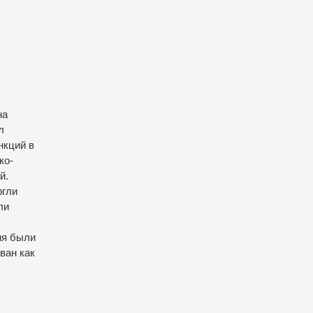
на
л
нкций в
ко-
й.
ргли
ли
ия были
ван как