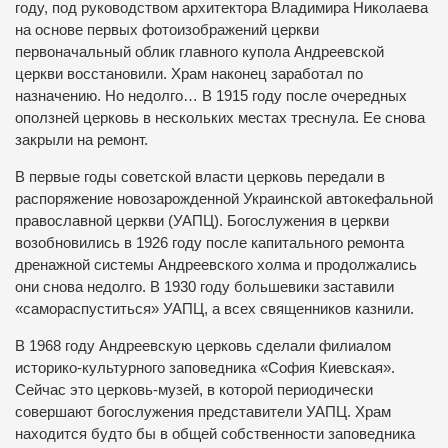
году, под руководством архитектора Владимира Николаева
на основе первых фотоизображений церкви
первоначальный облик главного купола Андреевской
церкви восстановили. Храм наконец заработал по
назначению. Но недолго… В 1915 году после очередных
оползней церковь в нескольких местах треснула. Ее снова
закрыли на ремонт.
В первые годы советской власти церковь передали в
распоряжение новозарожденной Украинской автокефальной
православной церкви (УАПЦ). Богослужения в церкви
возобновились в 1926 году после капитального ремонта
дренажной системы Андреевского холма и продолжались
они снова недолго. В 1930 году большевики заставили
«самораспуститься» УАПЦ, а всех священников казнили.
В 1968 году Андреевскую церковь сделали филиалом
историко-культурного заповедника «София Киевская».
Сейчас это церковь-музей, в которой периодически
совершают богослужения представители УАПЦ. Храм
находится будто бы в общей собственности заповедника