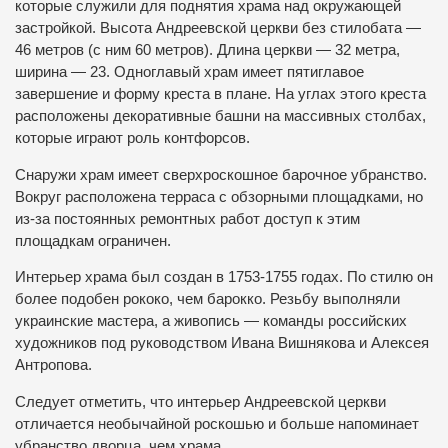
которые служили для поднятия храма над окружающей
застройкой. Высота Андреевской церкви без стилобата —
46 метров (с ним 60 метров). Длина церкви — 32 метра,
ширина — 23. Одноглавый храм имеет пятиглавое
завершение и форму креста в плане. На углах этого креста
расположены декоративные башни на массивных столбах,
которые играют роль контфорсов.
Снаружи храм имеет сверхроскошное барочное убранство.
Вокруг расположена терраса с обзорными площадками, но
из-за постоянных ремонтных работ доступ к этим
площадкам ограничен.
Интерьер храма был создан в 1753-1755 годах. По стилю он
более подобен рококо, чем барокко. Резьбу выполняли
украинские мастера, а живопись — команды российских
художников под руководством Ивана Вишнякова и Алексея
Антропова.
Следует отметить, что интерьер Андреевской церкви
отличается необычайной роскошью и больше напоминает
убранство дворца, чем храма.