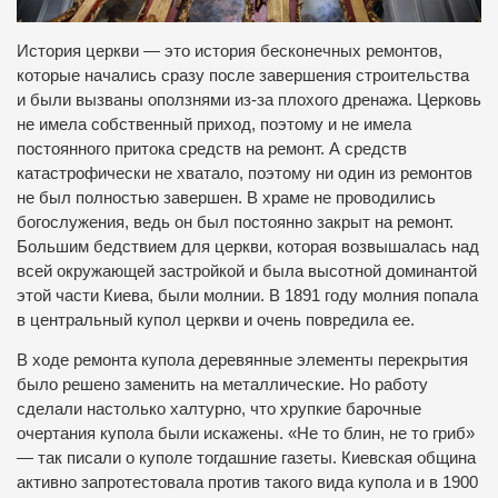
История церкви — это история бесконечных ремонтов,
которые начались сразу после завершения строительства
и были вызваны оползнями из-за плохого дренажа. Церковь
не имела собственный приход, поэтому и не имела
постоянного притока средств на ремонт. А средств
катастрофически не хватало, поэтому ни один из ремонтов
не был полностью завершен. В храме не проводились
богослужения, ведь он был постоянно закрыт на ремонт.
Большим бедствием для церкви, которая возвышалась над
всей окружающей застройкой и была высотной доминантой
этой части Киева, были молнии. В 1891 году молния попала
в центральный купол церкви и очень повредила ее.
В ходе ремонта купола деревянные элементы перекрытия
было решено заменить на металлические. Но работу
сделали настолько халтурно, что хрупкие барочные
очертания купола были искажены. «Не то блин, не то гриб»
— так писали о куполе тогдашние газеты. Киевская община
активно запротестовала против такого вида купола и в 1900