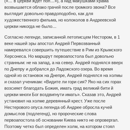
(«… в церкви ждет поп…»), а над макушками храма
возвышается облако грачей после громкого звона? Все
выглядит довольно правдоподобно, как для
художественного фильма, но колоколов в Андреевской
церкви никогда не было…
Согласно легенде, записанной летописцем Нестором, в 1
веке нашей эры апостол Андрей Первозванный
намеревался совершить путешествие в Рим из Крымского
Херсонеса. Но маршрут первоапостола был довольно
странным: не на запад, а на север. Андрей поднялся вверх
по Днепру и добрался до Ладожского озера. Во время
одной из остановок на Днепре, Андрей поднялся на холмы
и сказал ученикам: «Видите ли гори сия? Яко на сих горах
возсияет благодать Божия, имать град великий бити й
церкви многи Бог воздвигнути имать». Сказав это, Андрей
установил на холме деревянный крест. Уже после
Нестерового опуса легенда об Андрее обросла кучей
домыслов (подлегенд), но пророческие слова
первоапостола об основании Киева никто не опровергал.
Поэтому четко был определен холм, на котором стоял