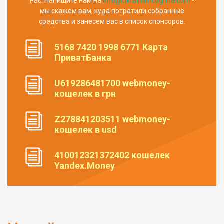
нас. Напишите нам на
info@UkrainaIncognita.com
-
мы скажем вам, куда потратили собранные
средства и занесем вас в список спонсоров.
5168 7420 1998 6771 Карта
ПриватБанка
U619286481700 webmoney-
кошелек в грн
Z278841203511 webmoney-
кошелек в usd
410012321372402 кошелек
Yandex.Money