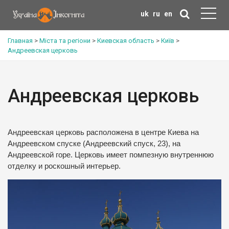
uk
ru
en
Главная
>
Міста та регіони
>
Киевская область
>
Київ
>
Андреевская церковь
Андреевская церковь
Андреевская церковь расположена в центре Киева на
Андреевском спуске (Андреевский спуск, 23), на
Андреевской горе. Церковь имеет помпезную внутреннюю
отделку и роскошный интерьер.