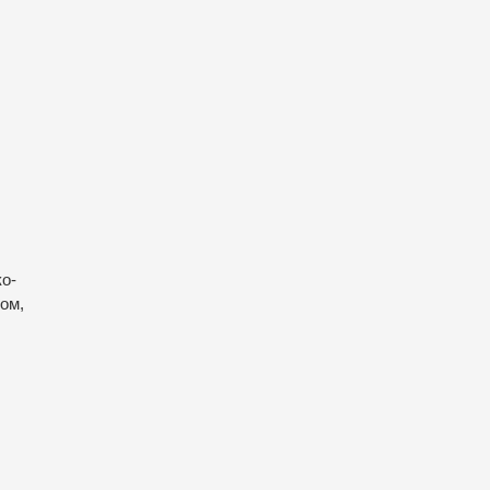
о-
ом,