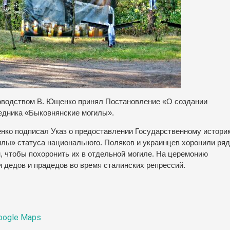
ководством В. Ющенко принял Постановление «О создании
едника «Быковнянские могилы».
нко подписал Указ о предоставлении Государственному историк
лы» статуса национального. Поляков и украинцев хоронили ряд
м, чтобы похоронить их в отдельной могиле. На церемонию
 дедов и прадедов во время сталинских репрессий.
oogle Maps