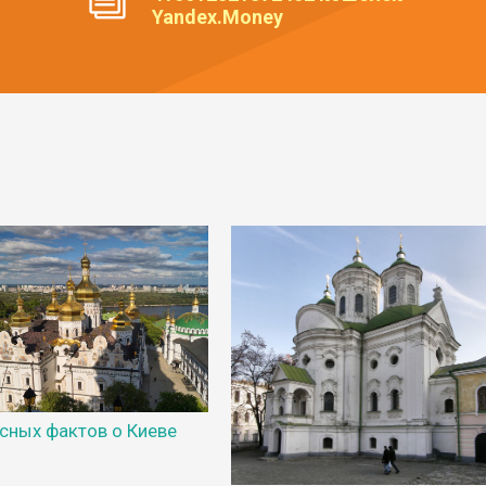
Yandex.Money
есных фактов о Киеве