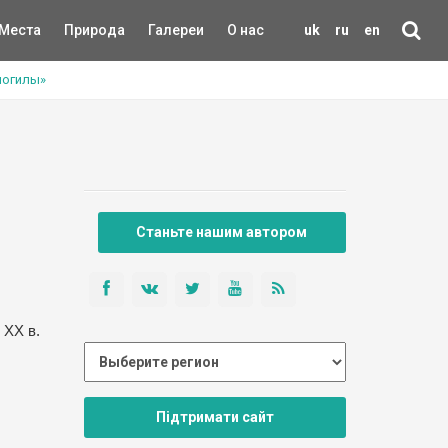
Места
Природа
Галереи
О нас
uk
ru
en
могилы»
Станьте нашим автором
 ХХ в.
Підтримати сайт