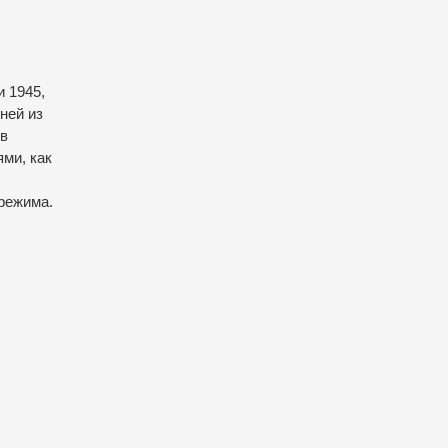
 1945,
ней из
 в
ми, как
режима.