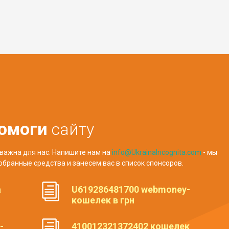
омоги
сайту
важна для нас. Напишите нам на
info@UkrainaIncognita.com
- мы
обранные средства и занесем вас в список спонсоров.
а
U619286481700 webmoney-
кошелек в грн
-
410012321372402 кошелек