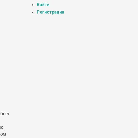
Войти
Регистрация
 был
во
ком