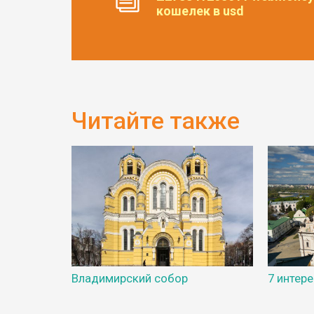
кошелек в usd
Читайте также
Владимирский собор
7 интер