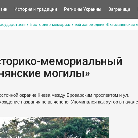
зин
История и традиции
Регионы Украины
Заграница
Государственный историко-мемориальный заповедник «Быковнянские 
сторико-мемориальный
нянские могилы»
сточной окраине Киева между Броварским проспектом и ул.
хождение названия не выяснено. Упоминался как хутор в начале