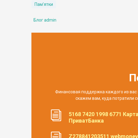
Пам'ятки
Блог admin
П
Финансовая поддержка каждого из вас 
скажем вам, куда потратили с
5168 7420 1998 6771 Карт
ПриватБанка
Z278841203511 webmoney