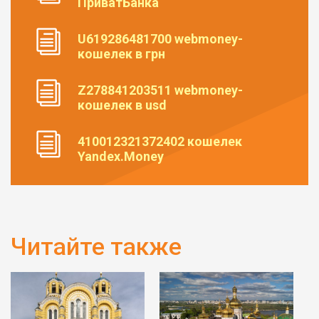
ПриватБанка
U619286481700 webmoney-
кошелек в грн
Z278841203511 webmoney-
кошелек в usd
410012321372402 кошелек
Yandex.Money
Читайте также