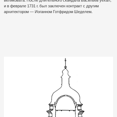
великовата. После длительного скандала Васильев уехал,
и в феврале 1731 г. был заключен контракт с другим
архитектором — Иоганном Готфридом Шеделем.