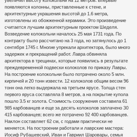
увеличил высоту колокольни на 12 метров. Впервые
появляются колонны, приставленные к стене, и
архитектурные украшения высотой до 1.6 метра,
изготовлены из обожженной керамики. Это произведение
считается лучшим архитектурным проектом Шеделя.
Возведение колокольни началось 25 мая 1731 года. По
контракту было рассчитано на 3 года, но затянулось до 1
сентября 1745 г. Многие упрекали архитектора, было много
задержек и прекращений работ. Лавра обвиняла
архитектора в трещинах, которые появились в результате
преждевременной подвески колоколов по приказу Лавры.
На построение колокольни было потрачено около 5 млн.
кирпичей и 20 тонн извести. 12 колоколов общим весом 96
тонн она легко выдержала на третьем ярусе. Толща стен
первого яруса составляла 8 метров, а на покрытие купола
пошло 3.5 кг золота. Стоимость сооружения составила 61
985 карбованцев и еще за десять колоколов заплачено З0
415 карбованцев; всего же потрачено 92 400 карбованцев.
Наклон составляет 62 см, с годами практически не
меняется. На построении работали и лаврские мастера:
Иосиф Рубашевский, Иван и Гавриил Шаровары, семья