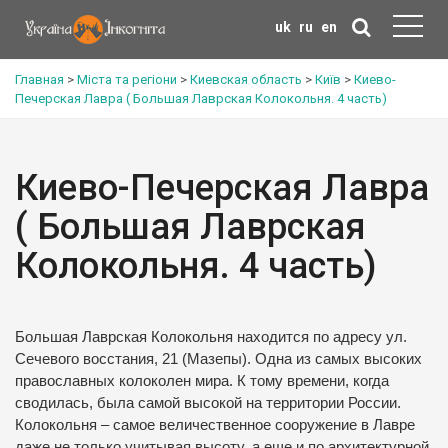
uk
ru
en
Главная
>
Міста та регіони
>
Киевская область
>
Київ
>
Киево-
Печерская Лавра ( Большая Лаврская Колокольня. 4 часть)
Киево-Печерская Лавра
( Большая Лаврская
Колокольня. 4 часть)
Большая Лаврская Колокольня находится по адресу ул.
Сечевого восстания, 21 (Мазепы). Одна из самых высоких
православных колоколен мира. К тому времени, когда
сводилась, была самой высокой на территории России.
Колокольня – самое величественное сооружение в Лавре
даже не только учитывая высоту, а еще и по архитектурной