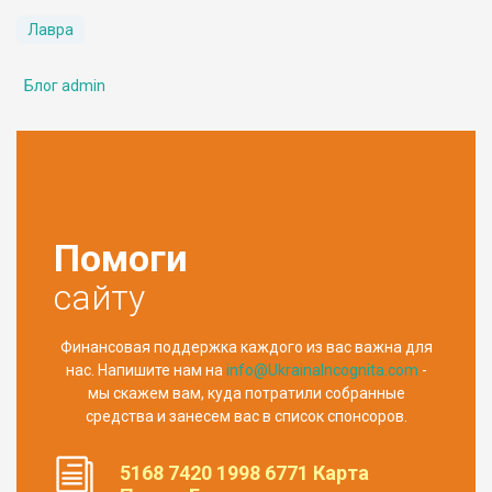
Лавра
Блог admin
Помоги
сайту
Финансовая поддержка каждого из вас важна для
нас. Напишите нам на
info@UkrainaIncognita.com
-
мы скажем вам, куда потратили собранные
средства и занесем вас в список спонсоров.
5168 7420 1998 6771 Карта