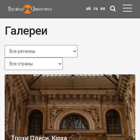
uk
ru
en
Галереи
Трохи Одеси. Кірха