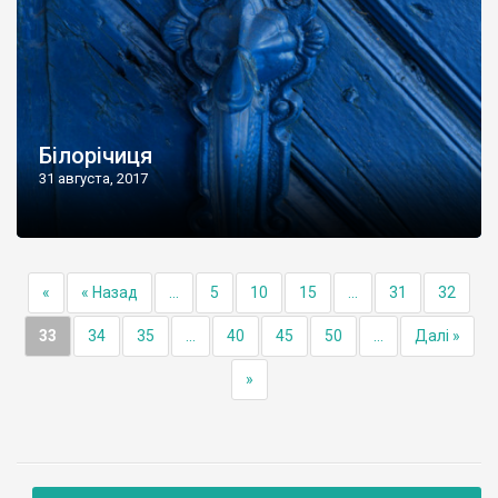
Білорічиця
31 августа, 2017
«
« Назад
...
5
10
15
...
31
32
33
34
35
...
40
45
50
...
Далі »
»