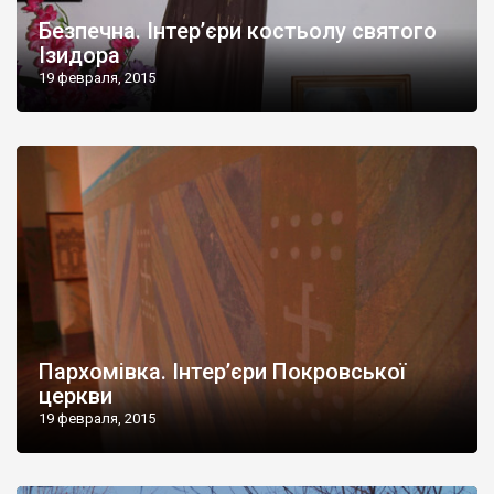
Безпечна. Інтер’єри костьолу святого
Ізидора
19 февраля, 2015
Пархомівка. Інтер’єри Покровської
церкви
19 февраля, 2015