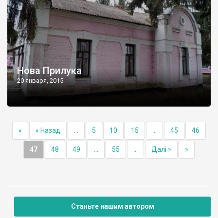
Нова Прилука
20 января, 2015
«
« Назад
...
5
10
15
...
45
46
47
48
49
...
55
...
Далі »
»
Станьте нашим автором