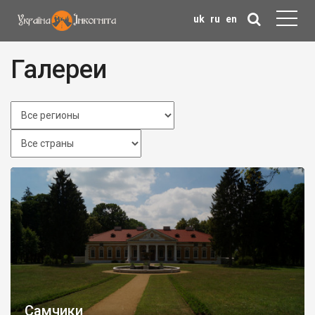
uk
ru
en
Галереи
Самчики