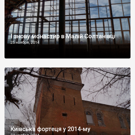
І знову монастир в Малій Солтанівці
25 ноября, 2014
Київська фортеця у 2014-му