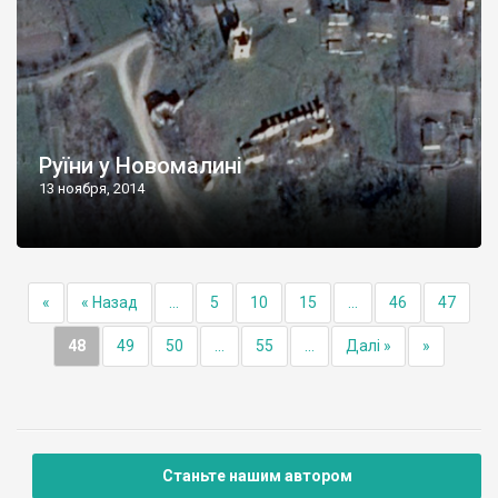
Руїни у Новомалині
13 ноября, 2014
«
« Назад
...
5
10
15
...
46
47
48
49
50
...
55
...
Далі »
»
Станьте нашим автором