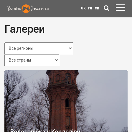
uk
ru
en
Галереи
Водонапірка у Корделівці