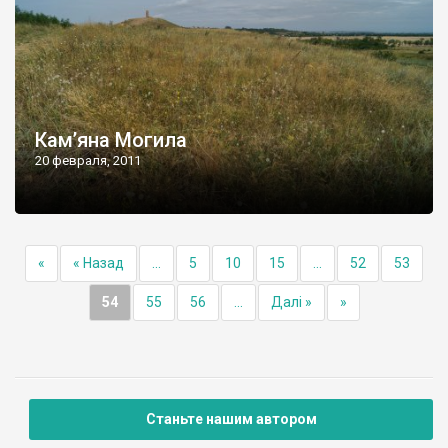
Кам’яна Могила
20 февраля, 2011
«
« Назад
...
5
10
15
...
52
53
54
55
56
...
Далі »
»
Станьте нашим автором