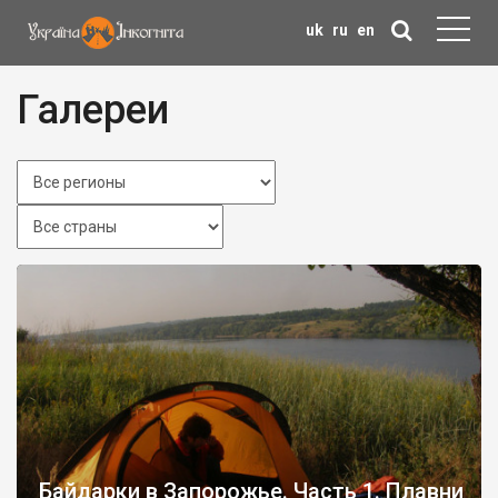
uk
ru
en
Галереи
Байдарки в Запорожье. Часть 1. Плавни