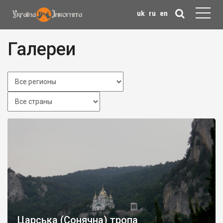
uk
ru
en
Галереи
Царська (Сонячна) тропа