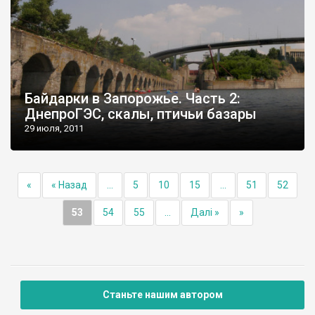
Байдарки в Запорожье. Часть 2:
ДнепроГЭС, скалы, птичьи базары
29 июля, 2011
«
« Назад
...
5
10
15
...
51
52
53
54
55
...
Далі »
»
Станьте нашим автором