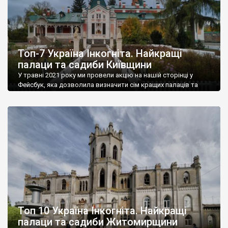
Топ-7 Україна Інкогніта. Найкращі
палаци та садиби Київщини
У травні 2021 року ми провели акцію на нашій сторінці у
Фейсбук, яка дозволила визначити сім кращих палаців та
садиб Київщини. У конкурсі прийняли участь 18 палаців та
садиб. Сімка нашого топу складається із достойних об’єктів.
На жаль 4 об’єкти із цієї сімки у стані руїни – такі вже
українські реалії. Наша подальша діяльність буде […]
Топ 10 Україна Інкогніта. Найкращі
палаци та садиби Житомирщини