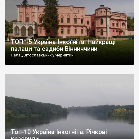
ТОП 15 Україна Інкогніта. Найкращі
палаци та садиби Вінниччини
Палац Вітославських у Чернятині.
Топ-10 Україна Інкогніта. Річкові
краєвиди