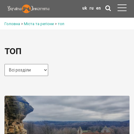
uk
ru
en
Головна
>
Міста та регіони
>
топ
топ