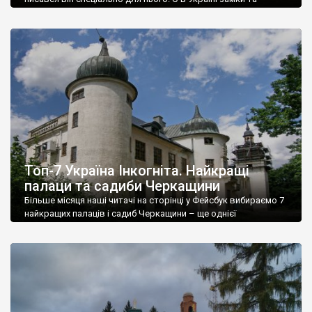
фортеці, якими можна захоплюватись й пишатись. Величні
твердині, потужні мури яких вистояли не одне століття.
Замки — чи не найцікавіші об’єкти з тих, які залишила Україні
бурхлива історія. Загалом їх більше сотні, але таких, які
відповідають […]
Топ-7 Україна Інкогніта. Найкращі
палаци та садиби Черкащини
Більше місяця наші читачі на сторінці у Фейсбук вибираємо 7
найкращих палаців і садиб Черкащини – ще однієї
“непалацової” області. На розгляд було подано 18 палаців і
садиб. Вподобайки були визначальними. Більшість об’єктів
або маловідомі, або невідомі взагалі, тому ваші поширення
цього допису, сприятимуть популяризіції знань про Україну, й
Черкащину зокрема. І чекаємо на коментарі. […]