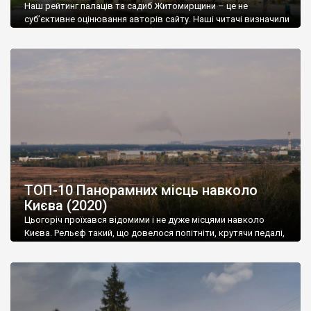
Наш рейтинг палаців та садиб Житомирщини – це не
суб’єктивне оцінювання авторів сайту. Наші читачі визначили
цю десятку найкращих. Оцінювання відбувалося на нашій
сторінці Фейсбук у два етапи. В першому етапі із 26 палаців та
садиб було відібрано 10, які ви оцінили найвище. Отже,
починаємо із 10-го місця. 10. Коростки. Палац Орловських. …
Це ж треба […]
ТОП-10 Панорамних місць навколо
Києва (2020)
Цьогоріч проїхався відомими і не дуже місцями навколо
Києва. Рельєф такий, що довелося попітніти, крутячи педалі,
зате є й винагорода: прекрасні краєвиди і несподівані
відкриття.