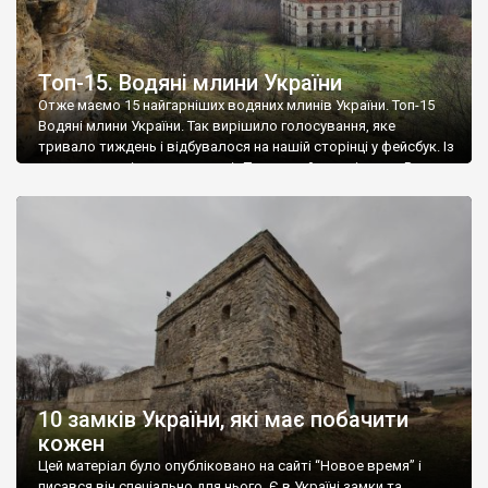
Топ-15. Водяні млини України
Отже маємо 15 найгарніших водяних млинів України. Топ-15
Водяні млини України. Так вирішило голосування, яке
тривало тиждень і відбувалося на нашій сторінці у фейсбук. Із
величезним відривом переміг Погорений млин із села Вила,
що на Вінниччині. До речі у Вінницької області перші чотири
позиції. 7 млинів із 15-ти розташовані на ріці Південний Буг, 5
– […]
10 замків України, які має побачити
кожен
Цей матеріал було опубліковано на сайті “Новое время” і
писався він спеціально для нього. Є в Україні замки та