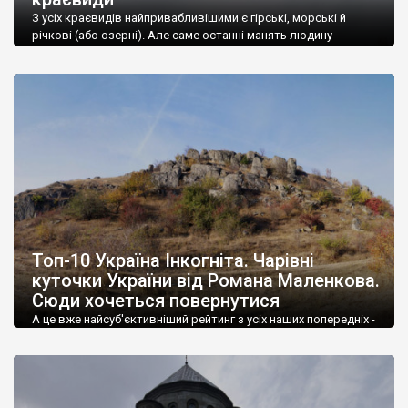
З усіх краєвидів найпривабливішими є гірські, морські й
річкові (або озерні). Але саме останні манять людину
найбільше.
Топ-10 Україна Інкогніта. Чарівні
куточки України від Романа Маленкова.
Сюди хочеться повернутися
А це вже найсуб'єктивніший рейтинг з усіх наших попередніх -
він чітко від головного редактора сайту "Україна Інкогніта".
Далі весь текст від Романа Маленкова.