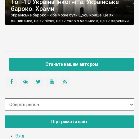
Топ-10 Україна Інкогніта. Українське
бароко. Храми
Українське бароко - хіба може бути щось краще. Це як
вишиванка, це як пісня, це як сало з часником, це як вареники
із сметаною, це як борщ...
Станьте нашим автором
Підтримати сайт
Вхід