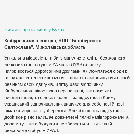
Читайте про Кінбурнський півострів
Актовський каньйон. Вознесенський район, Миколаївська
область
Актовський каньйон – один з найвідоміших каньйонів
України. Він розташований біля села Актове – це скеляста
долина річки Мертвовод. Влітку, коли тут спека й
різнотрав’я змінює колір на жовтуватий, Актовський каньйон
стає справжньою декорацією для вестерна. Неймовірне
місце.