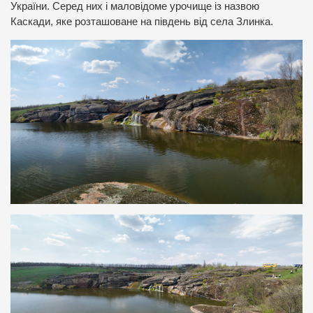
України. Серед них і маловідоме урочище із назвою
Каскади, яке розташоване на південь від села Злинка.