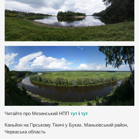
Читайте про Мезинський НПП
тут
і
тут
Каньйон на Гірському Тікичі у Буках. Маньківський район,
Черкаська область