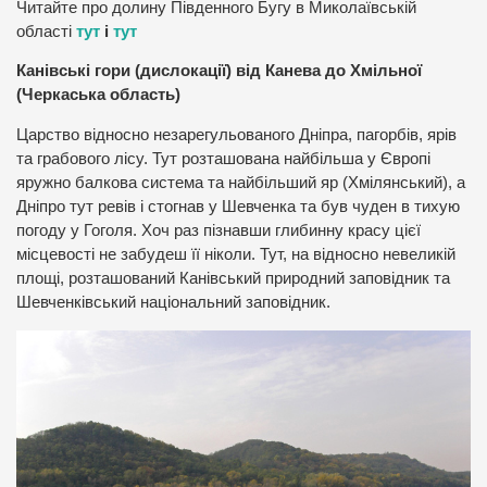
Читайте про долину Південного Бугу в Миколаївській
області
тут
і
тут
Канівські гори (дислокації) від Канева до Хмільної
(Черкаська область)
Царство відносно незарегульованого Дніпра, пагорбів, ярів
та грабового лісу. Тут розташована найбільша у Європі
яружно балкова система та найбільший яр (Хмілянський), а
Дніпро тут ревів і стогнав у Шевченка та був чуден в тихую
погоду у Гоголя. Хоч раз пізнавши глибинну красу цієї
місцевості не забудеш її ніколи. Тут, на відносно невеликій
площі, розташований Канівський природний заповідник та
Шевченківський національний заповідник.