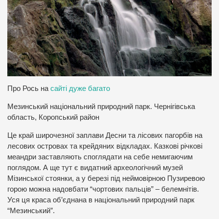
Про Рось на
сайті дуже багато
Мезинський національний природний парк. Чернігівська
область, Коропський район
Це край широчезної заплави Десни та лісових пагорбів на
лесових островах та крейдяних відкладах. Казкові річкові
меандри заставляють споглядати на себе немигаючим
поглядом. А ще тут є видатний археологічний музей
Мізинської стоянки, а у березі під неймовірною Пузиревою
горою можна надовбати “чортових пальців” – белемнітів.
Уся ця краса об’єднана в національний природний парк
“Мезинський”.