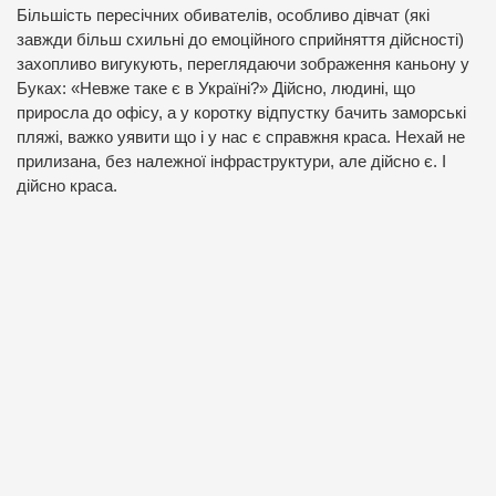
Більшість пересічних обивателів, особливо дівчат (які
завжди більш схильні до емоційного сприйняття дійсності)
захопливо вигукують, переглядаючи зображення каньону у
Буках: «Невже таке є в Україні?» Дійсно, людині, що
приросла до офісу, а у коротку відпустку бачить заморські
пляжі, важко уявити що і у нас є справжня краса. Нехай не
прилизана, без належної інфраструктури, але дійсно є. І
дійсно краса.