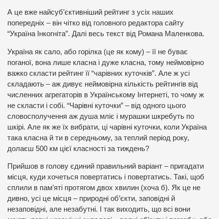
А це вже найсуб’єктивніший рейтинг з усіх наших
попередніх – він чітко від головного редактора сайту
“Україна Інкогніта”. Далі весь текст від Романа Маленкова.
Україна як сало, або горілка (це як кому) – її не буває
поганої, вона лише класна і дуже класна, тому неймовірно
важко скласти рейтинг її “чарівних куточків”. Але ж усі
складають – аж дивує неймовірна кількість рейтингів від
численних агрегаторів в Українському Інтернеті, то чому ж
не скласти і собі. “Чарівні куточки” – від одного цього
словосполучення аж душа мліє і мурашки шкребуть по
шкірі. Але як же їх вибрати, ці чарівні куточки, коли Україна
така класна й ти в середньому, за теплий період року,
долаєш 500 км цієї класності за тиждень?
Прийшов в голову єдиний правильний варіант – пригадати
місця, куди хочеться повертатись і повертатись. Такі, щоб
сплили в пам’яті протягом двох хвилин (хоча б). Як це не
дивно, усі це місця – природні об’єкти, заповідні й
незаповідні, але незабутні. І так виходить, що всі вони