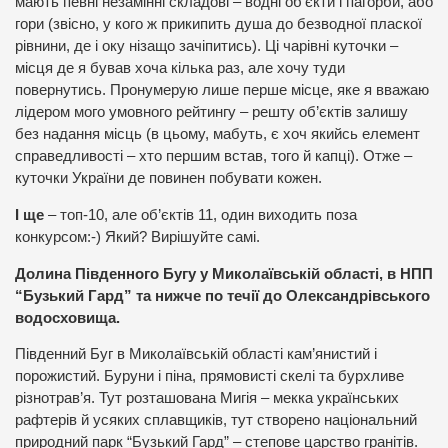
мають певні незамінні складові – водні об’єкти і пагорби, або
гори (звісно, у кого ж прикипить душа до безводної пласкої
рівнини, де і оку нізащо зачіпитись). Ці чарівні куточки –
місця де я бував хоча кілька раз, але хочу туди
повернутись. Пронумерую лише перше місце, яке я вважаю
лідером мого умовного рейтингу – решту об’єктів залишу
без надання місць (в цьому, мабуть, є хоч якийсь елемент
справедливості – хто першим встав, того й капці). Отже –
куточки України де повинен побувати кожен.
І ще
– топ-10, але об’єктів 11, один виходить поза
конкурсом:-) Який? Вирішуйте самі.
Долина Південного Бугу у Миколаївській області, в НПП
“Бузький Гард” та нижче по течії до Олександрівського
водосховища.
Південний Буг в Миколаївській області кам’янистий і
порожистий. Буруни і піна, прямовисті скелі та бурхливе
різнотрав’я. Тут розташована Мигія – мекка українських
рафтерів й усяких сплавщиків, тут створено національний
природний парк “Бузький Гард” – степове царство гранітів.