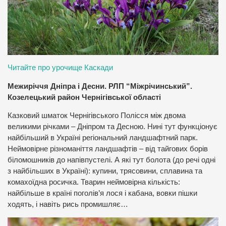
Читайте про урочище Каскади
Межиріччя Дніпра і Десни. РЛП “Міжрічинський”.
Козелецький район Чернігівської області
Казковий шматок Чернігівського Полісся між двома
великими річками – Дніпром та Десною. Нині тут функціонує
найбільший в Україні регіональний ландшафтний парк.
Неймовірне різноманіття ландшафтів – від тайгових борів
біломошників до напівпустелі. А які тут болота (до речі одні
з найбільших в Україні): купини, трясовини, сплавина та
комахоїдна росичка. Тварин неймовірна кількість:
найбільше в країні поголів’я лося і кабана, вовки пішки
ходять, і навіть рись промишляє…