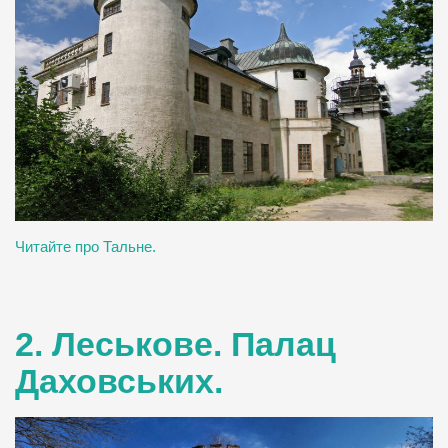
Читайте про Тальне.
2. Леськове. Палац
Даховських.