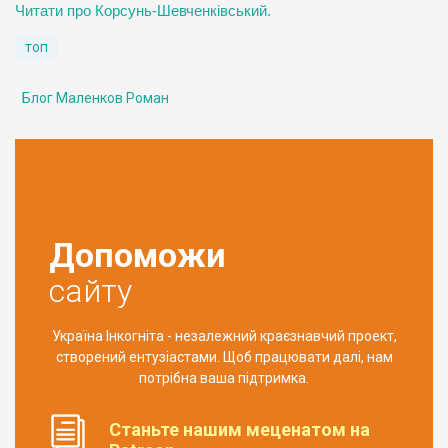
Читати про Корсунь-Шевченківський.
топ
Блог Маленков Роман
Допоможи
сайту
Україна Інкогніта - незалежний краєзнавчий проект,
створений ентузіастами. Щоб працювати далі, нам
потрібна ваша підтримка.
Станьте нашим меценатом на