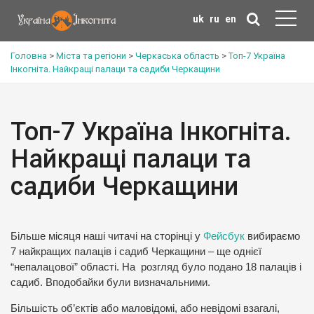
uk
ru
en
Головна
>
Міста та регіони
>
Черкаська область
>
Топ-7 Україна
Інкогніта. Найкращі палаци та садиби Черкащини
Топ-7 Україна Інкогніта.
Найкращі палаци та
садиби Черкащини
Більше місяця наші читачі на сторінці у
Фейсбук
вибираємо
7 найкращих палаців і садиб Черкащини – ще однієї
“непалацової” області. На розгляд було подано 18 палаців і
садиб. Вподобайки були визначальними.
Більшість об’єктів або маловідомі, або невідомі взагалі,