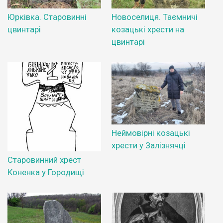
Юрківка. Старовинні
Новоселиця. Таємничі
цвинтарі
козацькі хрести на
цвинтарі
Неймовірні козацькі
хрести у Залізнячці
Старовинний хрест
Коненка у Городищі