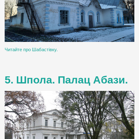
Читайте про Шабастівку.
5. Шпола. Палац Абази.