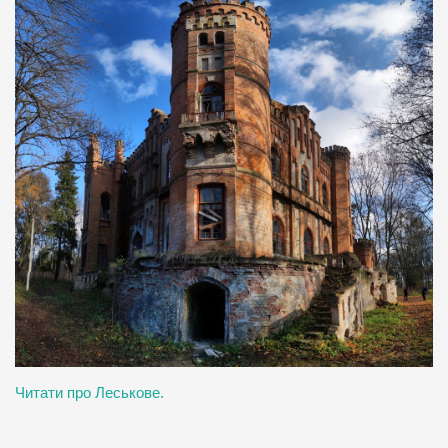
Читати про Леськове.