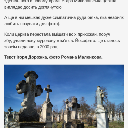
здебільшого в новому храмі, стара Миколаївська церква
виглядає досить доглянутою.
А ще в ній мешкає дуже симпатична руда білка, яка неабияк
любить позувати для фото).
Коли церква перестала вміщати всіх прихожан, поруч
збудували нову муровану в ім’я св. Йосафата. Це сталось
зовсім недавно, в 2000 році.
Текст Ігоря Дорожка, фото Романа Маленкова.