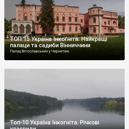
ТОП 15 Україна Інкогніта. Найкращі
палаци та садиби Вінниччини
Палац Вітославських у Чернятині.
Топ-10 Україна Інкогніта. Річкові
краєвиди