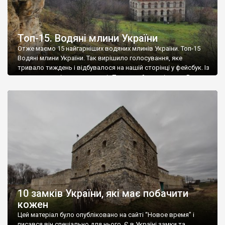
Топ-15. Водяні млини України
Отже маємо 15 найгарніших водяних млинів України. Топ-15
Водяні млини України. Так вирішило голосування, яке
тривало тиждень і відбувалося на нашій сторінці у фейсбук. Із
величезним відривом переміг Погорений млин із села Вила,
що на Вінниччині. До речі у Вінницької області перші чотири
позиції. 7 млинів із 15-ти розташовані на ріці Південний Буг, 5
– […]
10 замків України, які має побачити
кожен
Цей матеріал було опубліковано на сайті “Новое время” і
писався він спеціально для нього. Є в Україні замки та