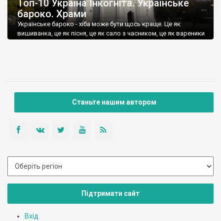
Топ-10 Україна Інкогніта. Українське
бароко. Храми
Українське бароко - хіба може бути щось краще. Це як
вишиванка, це як пісня, це як сало з часником, це як вареники
із сметаною, це як борщ...
Станьте нашим автором
Підтримати сайт
Вхід