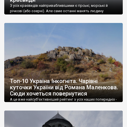
З усіх краєвидів найпривабливішими є гірські, морські й
річкові (або озерні). Але саме останні манять людину
найбільше.
Топ-10 Україна Інкогніта. Чарівні
куточки України від Романа Маленкова.
Сюди хочеться повернутися
А це вже найсуб'єктивніший рейтинг з усіх наших попередніх -
він чітко від головного редактора сайту "Україна Інкогніта".
Далі весь текст від Романа Маленкова.