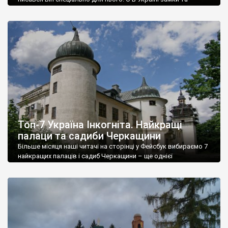
фортеці, якими можна захоплюватись й пишатись. Величні
твердині, потужні мури яких вистояли не одне століття.
Замки — чи не найцікавіші об’єкти з тих, які залишила Україні
бурхлива історія. Загалом їх більше сотні, але таких, які
відповідають […]
Топ-7 Україна Інкогніта. Найкращі
палаци та садиби Черкащини
Більше місяця наші читачі на сторінці у Фейсбук вибираємо 7
найкращих палаців і садиб Черкащини – ще однієї
“непалацової” області. На розгляд було подано 18 палаців і
садиб. Вподобайки були визначальними. Більшість об’єктів
або маловідомі, або невідомі взагалі, тому ваші поширення
цього допису, сприятимуть популяризіції знань про Україну, й
Черкащину зокрема. І чекаємо на коментарі. […]