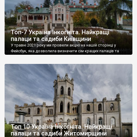
Топ-7 Україна Інкогніта. Найкращі
палаци та садиби Київщини
У травні 2021 року ми провели акцію на нашій сторінці у
Фейсбук, яка дозволила визначити сім кращих палаців та
садиб Київщини. У конкурсі прийняли участь 18 палаців та
садиб. Сімка нашого топу складається із достойних об’єктів.
На жаль 4 об’єкти із цієї сімки у стані руїни – такі вже
українські реалії. Наша подальша діяльність буде […]
Топ 10 Україна Інкогніта. Найкращі
палаци та садиби Житомирщини