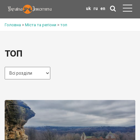
uk
ru
en
Головна
>
Міста та регіони
>
топ
топ