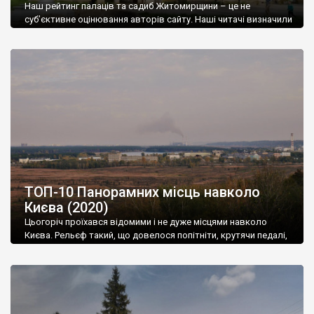
Наш рейтинг палаців та садиб Житомирщини – це не
суб’єктивне оцінювання авторів сайту. Наші читачі визначили
цю десятку найкращих. Оцінювання відбувалося на нашій
сторінці Фейсбук у два етапи. В першому етапі із 26 палаців та
садиб було відібрано 10, які ви оцінили найвище. Отже,
починаємо із 10-го місця. 10. Коростки. Палац Орловських. …
Це ж треба […]
ТОП-10 Панорамних місць навколо
Києва (2020)
Цьогоріч проїхався відомими і не дуже місцями навколо
Києва. Рельєф такий, що довелося попітніти, крутячи педалі,
зате є й винагорода: прекрасні краєвиди і несподівані
відкриття.