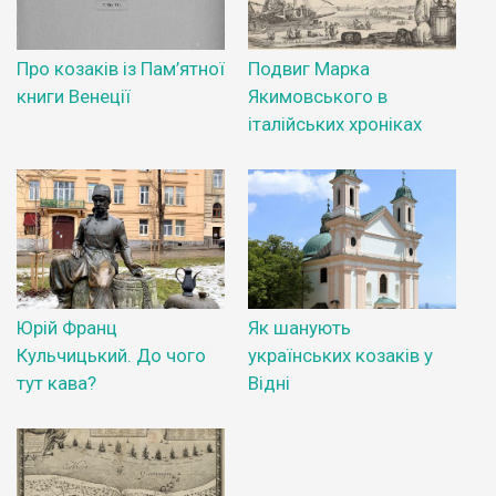
Про козаків із Пам’ятної
Подвиг Марка
книги Венеції
Якимовського в
італійських хроніках
Юрій Франц
Як шанують
Кульчицький. До чого
українських козаків у
тут кава?
Відні