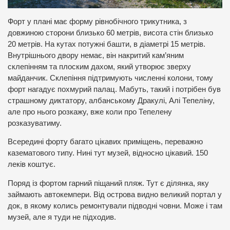
Форт у плані має форму рівнобічного трикутника, з
довжиною сторони близько 60 метрів, висота стін близько
20 метрів. На кутах потужні башти, в діаметрі 15 метрів.
Внутрішнього двору немає, він накритий кам’яним
склепінням та плоским дахом, який утворює зверху
майданчик. Склепіння підтримують численні колони, тому
форт нагадує похмурий палац. Мабуть, такий і потрібен був
страшному диктатору, албанському Дракулі, Алі Тепеліну,
але про нього розкажу, вже коли про Тепелену
розказуватиму.
Всередині форту багато цікавих приміщень, переважно
казематового типу. Нині тут музей, відносно цікавий. 150
леків коштує.
Поряд із фортом гарний піщаний пляж. Тут є ділянка, яку
займають автокемпери. Від острова видно великий портал у
док, в якому колись ремонтували підводні човни. Може і там
музей, але я туди не підходив.