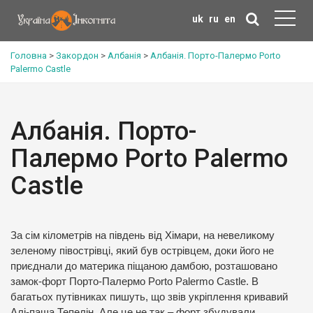
uk
ru
en
Головна
>
Закордон
>
Албанія
>
Албанія. Порто-Палермо Porto
Palermo Castle
Албанія. Порто-
Палермо Porto Palermo
Castle
За сім кілометрів на південь від Хімари, на невеликому
зеленому півострівці, який був острівцем, доки його не
приєднали до материка піщаною дамбою, розташовано
замок-форт Порто-Палермо Porto Palermo Castle. В
багатьох путівниках пишуть, що звів укріплення кривавий
Алі-паша Тепелін. Але це не так – форт збудували