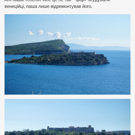
венеційці, паша лише відремонтував його.