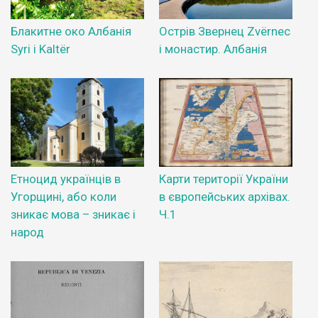
Блакитне око Албанія
Острів Звернец Zvërnec
Syri i Kaltër
і монастир. Албанія
Етноцид українців в
Карти території України
Угорщині, або коли
в європейських архівах.
зникає мова – зникає і
Ч.1
народ