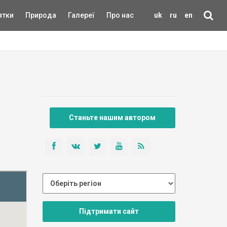
ятки
Природа
Галереї
Про нас
uk
ru
en
Станьте нашим автором
Підтримати сайт