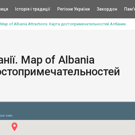
ниця
Історія і традиції
Регіони України
Закордон
Пам'
. Map of Albania Attractions. Карта достопримечательностей Албании.
нії. Map of Albania
достопримечательностей