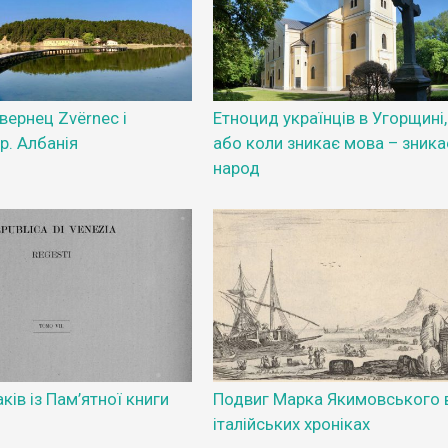
вернец Zvërnec і
Етноцид українців в Угорщині,
р. Албанія
або коли зникає мова – зникає
народ
ків із Пам’ятної книги
Подвиг Марка Якимовського 
італійських хроніках