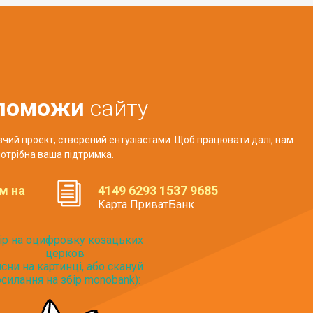
поможи
сайту
авчий проект, створений ентузіастами. Щоб працювати далі, нам
отрібна ваша підтримка.
м на
4149 6293 1537 9685
Карта ПриватБанк
ір на оцифровку козацьких
церков
исни на картинці, або скануй
силання на збір monobank):