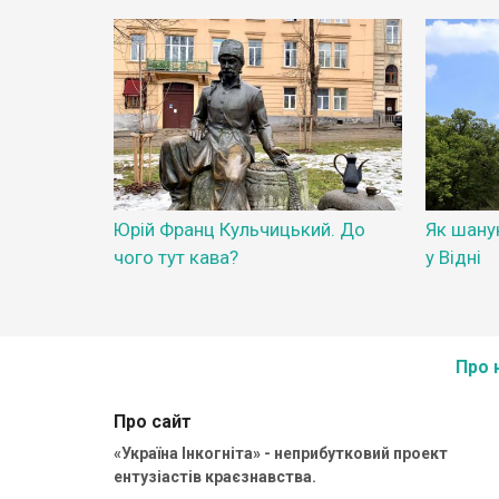
Юрій Франц Кульчицький. До
Як шану
чого тут кава?
у Відні
Про 
Про сайт
«Україна Інкогніта» - неприбутковий проект
ентузіастів краєзнавства.