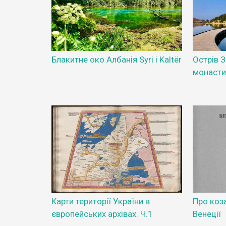
Блакитне око Албанія Syri i Kaltër
Острів З
монасти
Карти території України в
Про коза
європейських архівах. Ч.1
Венеції