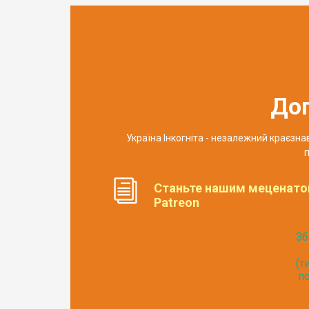
До
Україна Інкогніта - незалежний краєзн
п
Станьте нашим меценато
Patreon
Зб
(т
по