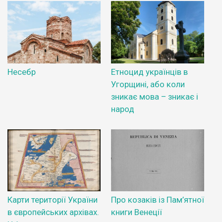
Несебр
Етноцид українців в
Угорщині, або коли
зникає мова – зникає і
народ
Карти території України
Про козаків із Пам’ятної
в європейських архівах.
книги Венеції