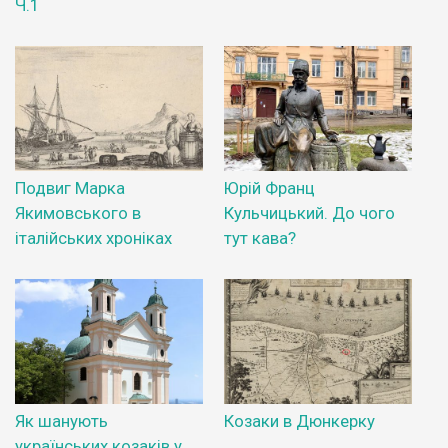
Ч.1
Подвиг Марка
Юрій Франц
Якимовського в
Кульчицький. До чого
італійських хроніках
тут кава?
Як шанують
Козаки в Дюнкерку
українських козаків у