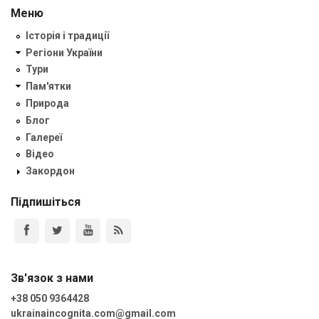
Меню
Історія і традиції
Регіони України
Тури
Пам'ятки
Природа
Блог
Галереї
Відео
Закордон
Підпишіться
Зв'язок з нами
+38 050 9364428
ukrainaincognita.com@gmail.com