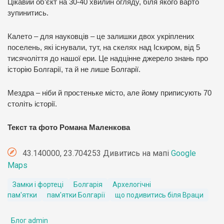
Цікавий об’єкт на 30-40 хвилин огляду, біля якого варто
зупинитись.
Калето – для науковців – це залишки двох укріплених
поселень, які існували, тут, на скелях над Іскиром, від 5
тисячоліття до нашої ери. Це надцінне джерело знань про
історію Болгарії, та й не лише Болгарії.
Мездра – ніби й простеньке місто, але йому приписують 70
століть історії.
Текст та фото Романа Маленкова
43.140000, 23.704253 Дивитись на мапі
Google
Maps
Замки і фортеці
Болгарія
Архелогічні
пам'ятки
пам'ятки Болгарії
що подивитись біля Враци
Блог admin