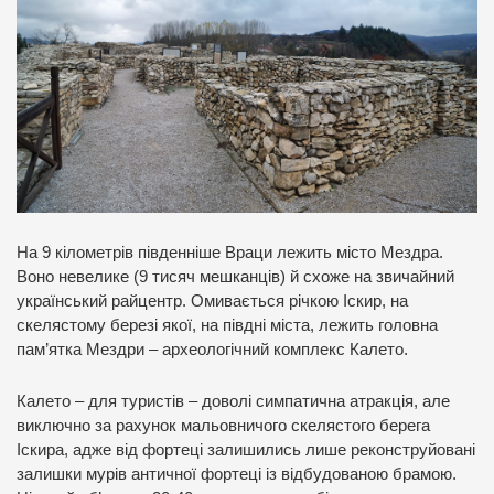
На 9 кілометрів південніше Враци лежить місто Мездра.
Воно невелике (9 тисяч мешканців) й схоже на звичайний
український райцентр. Омивається річкою Іскир, на
скелястому березі якої, на півдні міста, лежить головна
пам’ятка Мездри – археологічний комплекс Калето.
Калето – для туристів – доволі симпатична атракція, але
виключно за рахунок мальовничого скелястого берега
Іскира, адже від фортеці залишились лише реконструйовані
залишки мурів античної фортеці із відбудованою брамою.