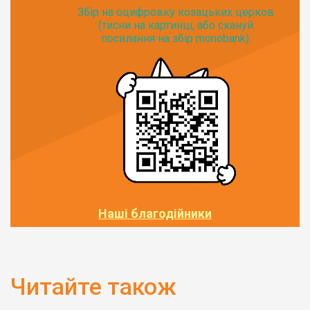
Збір на оцифровку козацьких церков
(тисни на картинці, або скануй
посилання на збір monobank):
Наші благодійники
Читайте також