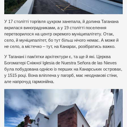
У 17 столітті торгівля цукром занепала, й долина Таганана
вкрилася виноградниками, а у 19 столітті поселення
перетворилося на центр окремого муніципалітету. Отак,
село, й муніципалітет, бо тут більш нічого немає. А може й
не село, а містечко – тут, на Канарах, розібратись важко.
У Таганані і пам’ятки архітектури є, та ще й які. Церква
Богоматері Сніжної Iglesia de Nuestra Señora de las Nieves
була побудована однією із перших на Канарських островах,
у 1515 році. Вона вліплена у пагорб, має неоднакові стіни,
але напрочуд гармонійна.