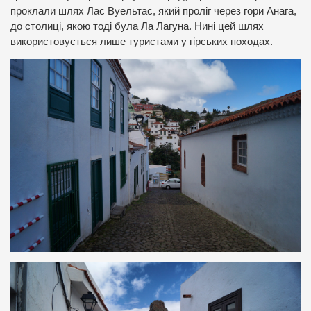
проклали шлях Лас Вуельтас, який проліг через гори Анага,
до столиці, якою тоді була Ла Лагуна. Нині цей шлях
використовується лише туристами у гірських походах.