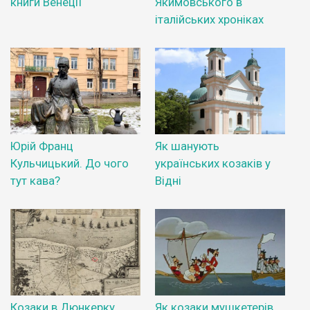
книги Венеції
Якимовського в
італійських хроніках
Юрій Франц
Як шанують
Кульчицький. До чого
українських козаків у
тут кава?
Відні
Козаки в Дюнкерку
Як козаки мушкетерів