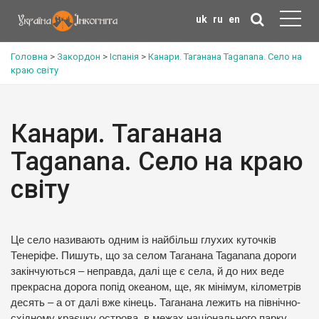
uk
ru
en
Головна
>
Закордон
>
Іспанія
>
Канари. Таганана Taganana. Село на
краю світу
Канари. Таганана
Taganana. Село на краю
світу
Це село називають одним із найбільш глухих куточків
Тенеріфе. Пишуть, що за селом Таганана Taganana дороги
закінчуються – неправда, далі ще є села, й до них веде
прекрасна дорога попід океаном, ще, як мінімум, кілометрів
десять – а от далі вже кінець. Таганана лежить на північно-
східному краєчку острова, в межах національного парку