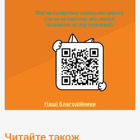
Збір на оцифровку козацьких церков
(тисни на картинці, або скануй
посилання на збір monobank):
Наші благодійники
Читайте також