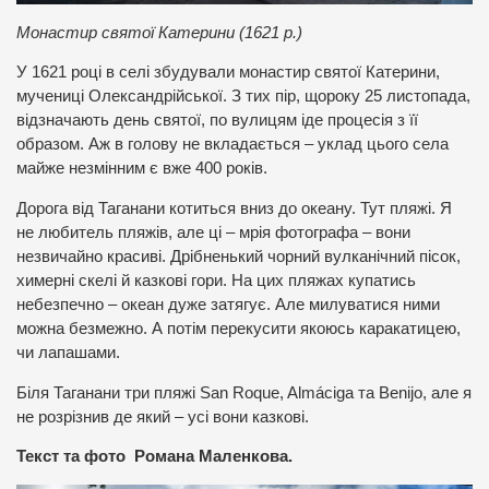
Монастир святої Катерини (1621 р.)
У 1621 році в селі збудували монастир святої Катерини,
мучениці Олександрійської. З тих пір, щороку 25 листопада,
відзначають день святої, по вулицям іде процесія з її
образом. Аж в голову не вкладається – уклад цього села
майже незмінним є вже 400 років.
Дорога від Таганани котиться вниз до океану. Тут пляжі. Я
не любитель пляжів, але ці – мрія фотографа – вони
незвичайно красиві. Дрібненький чорний вулканічний пісок,
химерні скелі й казкові гори. На цих пляжах купатись
небезпечно – океан дуже затягує. Але милуватися ними
можна безмежно. А потім перекусити якоюсь каракатицею,
чи лапашами.
Біля Таганани три пляжі San Roque, Almáciga та Benijo, але я
не розрізнив де який – усі вони казкові.
Текст та фото Романа Маленкова.