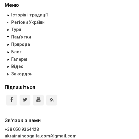
Меню
Історія і традиції
Регіони України
Тури
Пам'ятки
Природа
Блог
Галереї
Відео
Закордон
Підпишіться
Зв'язок з нами
+38 050 9364428
ukrainaincognita.com@gmail.com