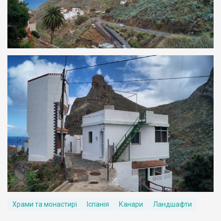
Храми та монастирі
Іспанія
Канари
Ландшафти