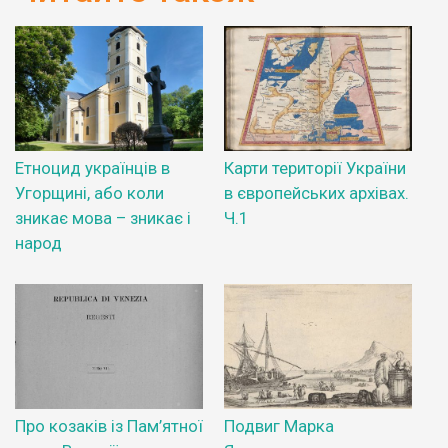
Етноцид українців в
Карти території України
Угорщині, або коли
в європейських архівах.
зникає мова – зникає і
Ч.1
народ
Про козаків із Пам’ятної
Подвиг Марка