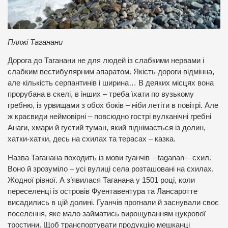
Пляжі Таганани
Дорога до Таганани не для людей із слабкими нервами і
слабким вестибулярним апаратом. Якість дороги відмінна,
але кількість серпантинів і ширина… В деяких місцях вона
прорубана в скелі, в інших – треба їхати по вузькому
гребню, із урвищами з обох боків – ніби летіти в повітрі. Але
ж краєвиди неймовірні – повсюдно гострі вулканічні гребні
Анаги, хмари й густий туман, який піднімається із долин,
хатки-хатки, десь на схилах та терасах – казка.
Назва Таганана походить із мови гуанчів – taganan – схил.
Воно й зрозуміло – усі вулиці села розташовані на схилах.
Жодної рівної. А з’явилася Таганана у 1501 році, коли
переселенці із островів Фуентавентура та Лансаротте
висадились в цій долині. Гуанчів прогнали й заснували своє
поселення, яке мало займатись вирощуванням цукрової
тростини. Щоб транспортувати продукцію мешканці