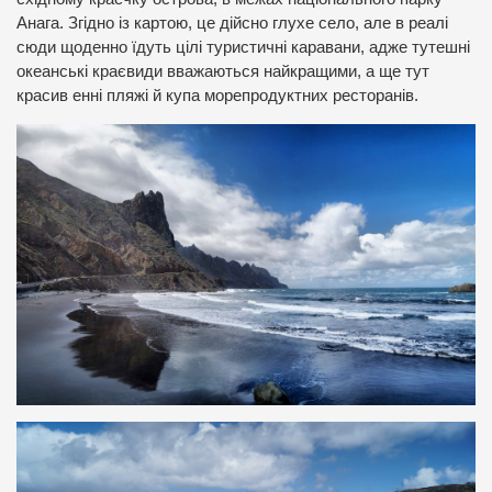
Анага. Згідно із картою, це дійсно глухе село, але в реалі
сюди щоденно їдуть цілі туристичні каравани, адже тутешні
океанські краєвиди вважаються найкращими, а ще тут
красив енні пляжі й купа морепродуктних ресторанів.