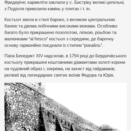
Фредеріче; кармеліти заклали у с. Бистріку великі цегельні,
з Поділля привозили камінь у плитах і т. ін.
Костьол звели в стилі бароко, з великою центральною
банею та двома побічними високими вежами. Особливо
багато було прикрашено позолотою, ліпкою, різьбою та
малюнками “al fresco” костьол з середини, де барочну
основу гармонійно поєднали із стилем “рокайль”.
Папа Бенедикт XIV надсилав, в 1754 році до Бердичівського
костьолу прикрашені коштовними діамантами золоті корони
на чудовний образ і, зокрема, на захист від гайдамаків,
реліквії від легендарних святих воїнів Федора та Юрія.