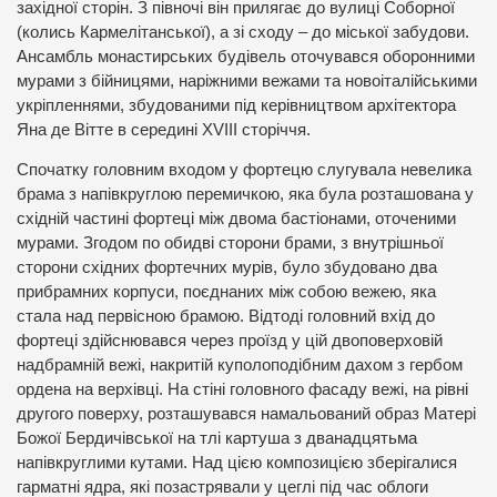
західної сторін. З півночі він прилягає до вулиці Соборної
(колись Кармелітанської), а зі сходу – до міської забудови.
Ансамбль монастирських будівель оточувався оборонними
мурами з бійницями, наріжними вежами та новоіталійськими
укріпленнями, збудованими під керівництвом архітектора
Яна де Вітте в середині XVIII сторіччя.
Спочатку головним входом у фортецю слугувала невелика
брама з напівкруглою перемичкою, яка була розташована у
східній частині фортеці між двома бастіонами, оточеними
мурами. Згодом по обидві сторони брами, з внутрішньої
сторони східних фортечних мурів, було збудовано два
прибрамних корпуси, поєднаних між собою вежею, яка
стала над первісною брамою. Відтоді головний вхід до
фортеці здійснювався через проїзд у цій двоповерховій
надбрамній вежі, накритій куполоподібним дахом з гербом
ордена на верхівці. На стіні головного фасаду вежі, на рівні
другого поверху, розташувався намальований образ Матері
Божої Бердичівської на тлі картуша з дванадцятьма
напівкруглими кутами. Над цією композицією зберігалися
гарматні ядра, які позастрявали у цеглі під час облоги