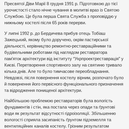
Пресвятої Діви Марії 8 грудня 1991 р. Підготовкою до тієї
урочистості стало нічне чування в молитві враз із Святою
Службою. Це була перша Свята Служба з проповіддю у
нижньому костелі після 65 років перерви.
У липні 1992 р. до Бердичева прибув отець Тобіаш
Зажецький, якому було доручено, окрім пастирської
діяльності, керівництво ремонтно-реставраційними та
будівельними роботами під наглядом реставратора
пам’яток архітектури від інституту “Укрпроектреставрація” у
Києві. Перетворення спортивного залу на святиню тривало
кілька днів. Але то було тимчасове переобладнання.
Невдовзі, після повернення костелу вірним, розпочато було
й повернення його первісного функціонального призначення
та відродження понищеної архітектури.
Найбільшою проблемою реставраторів була вологість
фундаментів і стін, яка постала через опади та ґрунтові
води як результат відсутності гідроізоляції. Збільшенню
вологості сприяла засипаність ґрунтом підземелля та
вентиляційних каналів костелу. Грізним результатом