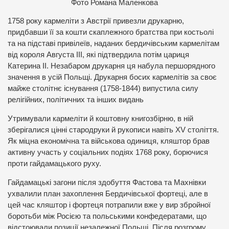
Фото Романа Маленкова
1758 року кармеліти з Австрії привезли друкарню,
придбавши її за кошти скаплежного братства при костьолі
та на підставі привілеїв, наданих бердичівським кармелітам
від короля Августа ІІІ, які підтвердила потім цариця
Катерина ІІ. Незабаром друкарня ця набула першорядного
значення в усій Польщі. Друкарня босих кармелітів за своє
майже столітнє існування (1758-1844) випустила силу
релігійних, політичних та інших видань
Утримували кармеліти й коштовну книгозбірню, в ній
зберігалися цінні стародруки й рукописи навіть XV століття.
Як міцна економічна та військова одиниця, кляштор брав
активну участь у соціальних подіях 1768 року, борючися
проти гайдамацького руху.
Гайдамацькі загони після здобуття Фастова та Махнівки
ухвалили план захоплення Бердичівської фортеці, але в
цей час кляштор і фортеця потрапили вже у вир збройної
боротьби між Росією та польськими конфедератами, що
відстоювали позиції незалежної Польщі. Після розгрому