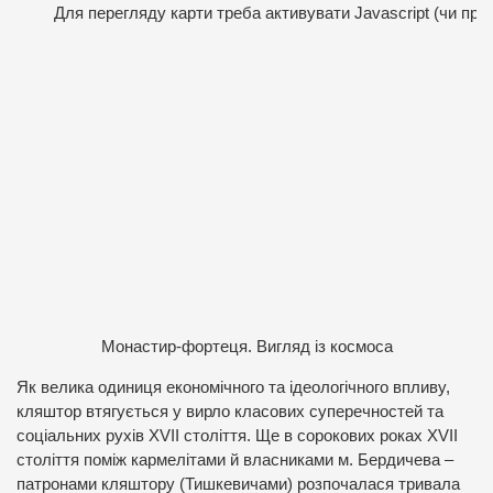
Для перегляду карти треба активувати Javascript (чи про
Монастир-фортеця. Вигляд із космоса
Як велика одиниця економічного та ідеологічного впливу,
кляштор втягується у вирло класових суперечностей та
соціальних рухів XVII століття. Ще в сорокових роках XVII
століття поміж кармелітами й власниками м. Бердичева –
патронами кляштору (Тишкевичами) розпочалася тривала