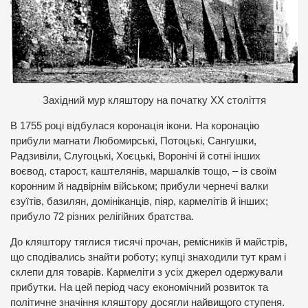
Західний мур кляштору на початку ХХ століття
В 1755 році відбулася коронація ікони. На коронацію
прибули магнати Любомирські, Потоцькі, Сангушки,
Радзивіли, Слугоцькі, Хоєцькі, Воронічі й сотні інших
воєвод, старост, каштелянів, маршалків тощо, – із своїм
коронним й надвірнім військом; прибули чернечі валки
єзуїтів, базилян, домініканців, піяр, кармелітів й інших;
прибуло 72 різних релігійних братства.
До кляштору тяглися тисячі прочан, ремісників й майстрів,
що сподівались знайти роботу; купці знаходили тут крам і
склепи для товарів. Кармеліти з усіх джерел одержували
прибутки. На цей період часу економічний розвиток та
політичне значіння кляштору досягли найвищого ступеня.