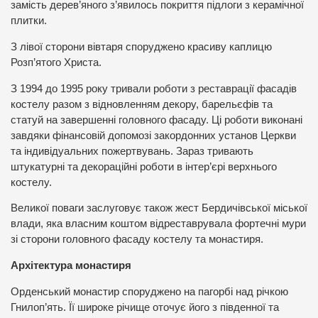
замість дерев’яного з’явилось покриття підлоги з керамічної
плитки.
З лівої сторони вівтаря споруджено красиву каплицю
Розп’ятого Христа.
З 1994 до 1995 року тривали роботи з реставрації фасадів
костелу разом з відновленням декору, барельєфів та
статуй на завершенні головного фасаду. Ці роботи виконані
завдяки фінансовій допомозі закордонних установ Церкви
та індивідуальних пожертвувань. Зараз тривають
штукатурні та декораційні роботи в інтер’єрі верхнього
костелу.
Великої поваги заслуговує також жест Бердичівської міської
влади, яка власним коштом відреставрувала фортечні мури
зі сторони головного фасаду костелу та монастиря.
Архітектура монастиря
Орденський монастир споруджено на пагорбі над річкою
Гнилоп’ять. Її широке річище оточує його з південної та