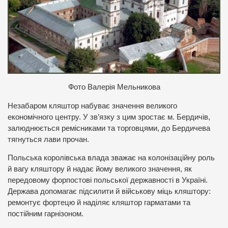
Фото Валерія Мельникова
Незабаром кляштор набуває значення великого
економічного центру. У зв’язку з цим зростає м. Бердичів,
залюднюється ремісниками та торговцями, до Бердичева
тягнуться лави прочан.
Польська королівська влада зважає на колонізаційну роль
й вагу кляштору й надає йому великого значення, як
передовому форпостові польської державності в Україні.
Держава допомагає підсилити й військову міць кляштору:
ремонтує фортецю й наділяє кляштор гарматами та
постійним гарнізоном.