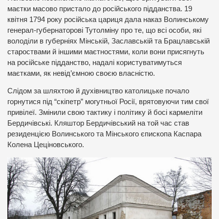
маєтки масово пристало до російського підданства. 19
квітня 1794 року російська цариця дала наказ Волинському
генерал-губернаторові Тутолміну про те, що всі особи, які
володіли в губерніях Мінській, Заславській та Брацлавській
староствами й іншими маєтностями, коли вони присягнуть
на російське підданство, надалі користуватимуться
маєтками, як невід’ємною своєю власністю.
Слідом за шляхтою й духівництво католицьке почало
горнутися під “скіпетр” могутньої Росії, врятовуючи тим свої
привілеї. Змінили свою тактику і політику й босі кармеліти
Бердичівські. Кляштор Бердичівський на той час став
резиденцією Волинського та Мінського єпископа Каспара
Колена Цеціновського.