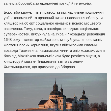
запекла боротьба за економічні позиції й гегемонію.
Боротьба кармелітів з православ’ям, насильне поширення
унії, економічний та правовий визиск населення обернули
кляштор на об’єкт соціальної ненависті всього місцевого
населення. Тому, коли, в наслідок складних соціальних
суперечностей, вибухнула на Україні “козацька” революція
1648 року – кляштор майже зовсім зруйнували повстанці.
Фортеця босих кармелітів, вкупі з військовими силами
воєводи Тишкевича, намагалася чинити опір козакам, але в
бою під Махнівкою польські сили було розбито вщент, а
кляштору й маєтки Тишкевичів взято загонами
Хмельницького, що прямував до Зборова.