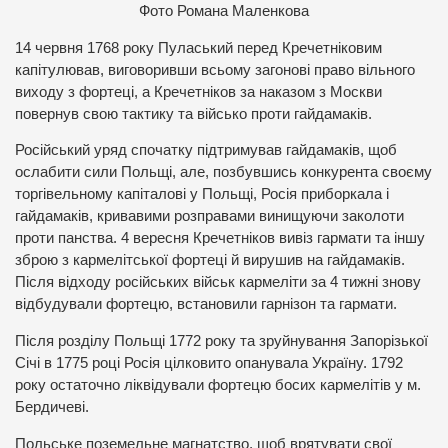
Фото Романа Маленкова
14 червня 1768 року Пуласький перед Кречетніковим
капітулював, виговоривши всьому загонові право вільного
виходу з фортеці, а Кречетніков за наказом з Москви
повернув свою тактику та військо проти гайдамаків.
Російський уряд спочатку підтримував гайдамаків, щоб
ослабити сили Польщі, але, позбувшись конкурента своєму
торгівельному капіталові у Польщі, Росія приборкала і
гайдамаків, кривавими розправами винищуючи заколоти
проти панства. 4 вересня Кречетніков вивіз гармати та іншу
зброю з кармелітської фортеці й вирушив на гайдамаків.
Після відходу російських військ кармеліти за 4 тижні знову
відбудували фортецю, встановили гарнізон та гармати.
Після розділу Польщі 1772 року та зруйнування Запорізької
Січі в 1775 році Росія цілковито опанувала Україну. 1792
року остаточно ліквідували фортецю босих кармелітів у м.
Бердичеві.
Польське поземельне магнатство, щоб врятувати свої