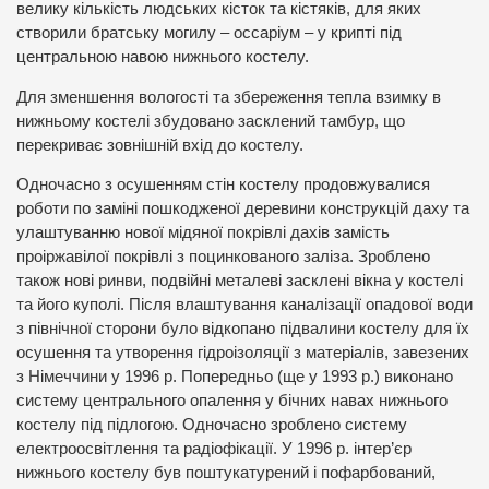
велику кількість людських кісток та кістяків, для яких
створили братську могилу – оссаріум – у крипті під
центральною навою нижнього костелу.
Для зменшення вологості та збереження тепла взимку в
нижньому костелі збудовано засклений тамбур, що
перекриває зовнішній вхід до костелу.
Одночасно з осушенням стін костелу продовжувалися
роботи по заміні пошкодженої деревини конструкцій даху та
улаштуванню нової мідяної покрівлі дахів замість
проіржавілої покрівлі з поцинкованого заліза. Зроблено
також нові ринви, подвійні металеві засклені вікна у костелі
та його куполі. Після влаштування каналізації опадової води
з північної сторони було відкопано підвалини костелу для їх
осушення та утворення гідроізоляції з матеріалів, завезених
з Німеччини у 1996 р. Попередньо (ще у 1993 р.) виконано
систему центрального опалення у бічних навах нижнього
костелу під підлогою. Одночасно зроблено систему
електроосвітлення та радіофікації. У 1996 р. інтер’єр
нижнього костелу був поштукатурений і пофарбований,