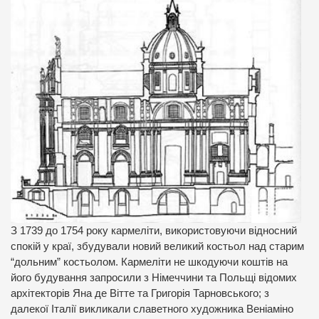
З 1739 до 1754 року кармеліти, використовуючи відносний
спокій у краї, збудували новий великий костьол над старим
“дольним” костьолом. Кармеліти не шкодуючи коштів на
його будування запросили з Німеччини та Польщі відомих
архітекторів Яна де Вітте та Григорія Тарновського; з
далекої Італії викликали славетного художника Веніаміно