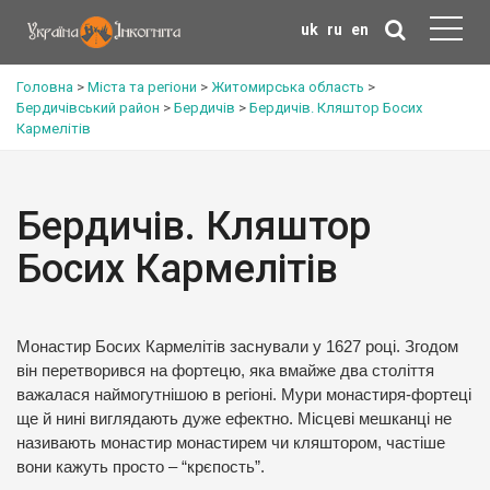
uk
ru
en
Головна
>
Міста та регіони
>
Житомирська область
>
Бердичівський район
>
Бердичів
>
Бердичів. Кляштор Босих
Кармелітів
Бердичів. Кляштор
Босих Кармелітів
Монастир Босих Кармелітів заснували у 1627 році. Згодом
він перетворився на фортецю, яка вмайже два століття
важалася наймогутнішою в регіоні. Мури монастиря-фортеці
ще й нині виглядають дуже ефектно. Місцеві мешканці не
називають монастир монастирем чи кляштором, частіше
вони кажуть просто – “крєпость”.