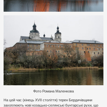
Фото Романа Маленкова
На цей час (кінець XVII століття) терен Бердичівщини
захоплюють нові козацько-селянські бунтарські рухи, що