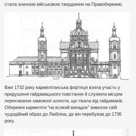
стала значною військовою твердинею на Правобережжі.
Вже 1732 року кармелітанська фортеця взяла участь у
придушенні гайдамацького повстання й служила місцем
переховання заможної шляхти, що тікала від гайдамаків.
Обережні кармеліти “на всякий випадок” вивезли свій
чудодійний образ до Любліна, де він перебував до 1736
року.