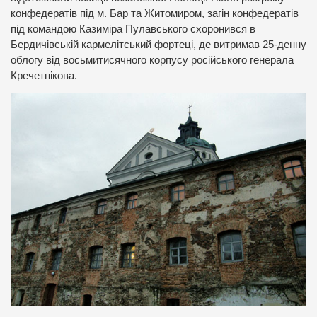
конфедератів під м. Бар та Житомиром, загін конфедератів
під командою Казиміра Пулавського схоронився в
Бердичівській кармелітський фортеці, де витримав 25-денну
облогу від восьмитисячного корпусу російського генерала
Кречетнікова.