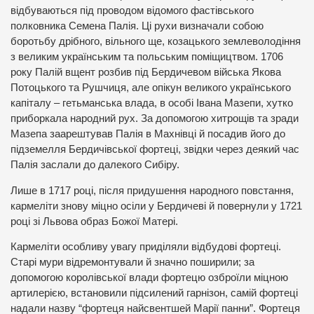
відбуваються під проводом відомого фастівського
полковника Семена Палія. Ці рухи визначали собою
боротьбу дрібного, вільного ще, козацького землеволодіння
з великим українським та польським поміщицтвом. 1706
року Палій вщент розбив під Бердичевом війська Якова
Потоцького та Рушчиця, але опікун великого українського
капіталу – гетьманська влада, в особі Івана Мазепи, хутко
приборкала народний рух. За допомогою хитрощів та зради
Мазепа заарештував Палія в Махнівці й посадив його до
підземелля Бердичівської фортеці, звідки через деякий час
Палія заслали до далекого Сибіру.
Лише в 1717 році, після придушення народного повстання,
кармеліти знову міцно осіли у Бердичеві й повернули у 1721
році зі Львова образ Божої Матері.
Кармеліти особливу увагу приділяли відбудові фортеці.
Старі мури відремонтували й значно поширили; за
допомогою королівської влади фортецю озброїли міцною
артилерією, встановили підсилений гарнізон, самій фортеці
надали назву “фортеця найсвентшей Марії панни”. Фортеця