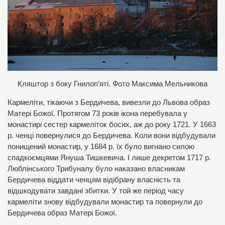
Кляштор з боку Гнилоп’яті
.
Фото Максима Мельникова
Кармеліти, тікаючи з Бердичева, вивезли до Львова образ
Матері Божої. Протягом 73 років ікона перебувала у
монастирі сестер кармеліток босих, аж до року 1721. У 1663
р. ченці повернулися до Бердичева. Коли вони відбудували
понищений монастир, у 1684 р. їх було вигнано силою
спадкоємцями Януша Тишкевича. І лише декретом 1717 р.
Люблінського Трибуналу було наказано власникам
Бердичева віддати ченцям відібрану власність та
відшкодувати завдані збитки. У той же період часу
кармеліти знову відбудували монастир та повернули до
Бердичева образ Матері Божої.