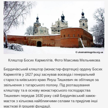
Кляштор Босих Кармелітів. Фото Максима Мельникова
Бердичівський кляштор (монастир-фортецю) ордену Босих
Кармелітів у 1627 році заснував воєвода і генеральний
староста київського краю Януш Тишкевич як обітницю за
звільнення з татарського полону. Під розташування
кляштору та в основу монастирського господарства
Тишкевич передав 1630 року свій Бердичівський замок-
маєток з кількома найближчими селами та приділив інші
маєткові й грошеві фундації.