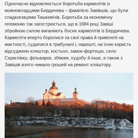
Одночасно відновлюється боротьба кармелітів із
можновладцями Бердичева – фамілією Завівшів, що були
спадкоємцями Тишкевічів. Боротьба за економічну
гегемонію так загострюється, що в 1684 році Завіші
збройною силою виганяють босих кармелітів із Бердичева.
Кармеліти вперто боролися за свої права й привілегії на
маєтності, судилися в трибуналі і, нарешті, на їхню користь
відсуджено кляштор, костьол, замок-фортецю, село
Скраглівку, фільварок, збіжжя, худобу й інше, а також з
Завішів взято чимало грошей на ремонт кляштору.