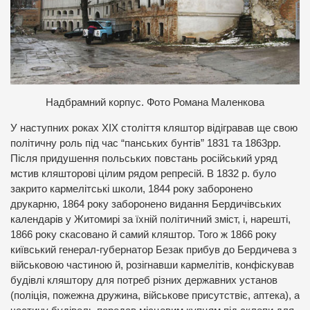
Надбрамний корпус. Фото Романа Маленкова
У наступних роках ХІХ століття кляштор відігравав ще свою
політичну роль під час “панських бунтів” 1831 та 1863рр.
Після придушення польських повстань російський уряд
мстив кляшторові цілим рядом репресій. В 1832 р. було
закрито кармелітські школи, 1844 року заборонено
друкарню, 1864 року заборонено видання Бердичівських
календарів у Житомирі за їхній політичний зміст, і, нарешті,
1866 року скасовано й самий кляштор. Того ж 1866 року
київський генерал-губернатор Безак прибув до Бердичева з
військовою частиною й, розігнавши кармелітів, конфіскував
будівлі кляштору для потреб різних державних установ
(поліція, пожежна дружина, військове присутствіє, аптека), а