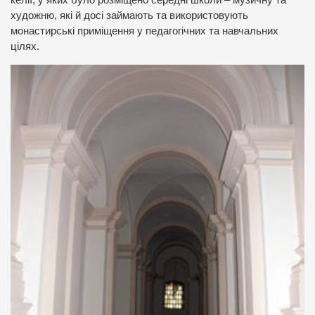
келії, у яких було розміщено середні школи – музичну та
художню, які й досі займають та використовують
монастирські приміщення у педагогічних та навчальних
цілях.