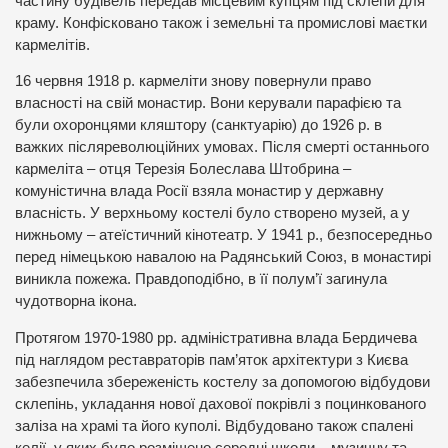
частину будівель передав місцевим купцям під склепи для
краму. Конфісковано також і земельні та промислові маєтки
кармелітів.
16 червня 1918 р. кармеліти знову повернули право
власності на свій монастир. Вони керували парафією та
були охоронцями кляштору (санктуарію) до 1926 р. в
важких післяреволюційних умовах. Після смерті останнього
кармеліта – отця Терезія Болеслава Штобрина –
комуністична влада Росії взяла монастир у державну
власність. У верхньому костелі було створено музей, а у
нижньому – атеїстичний кінотеатр. У 1941 р., безпосередньо
перед німецькою навалою на Радянський Союз, в монастирі
виникла пожежа. Правдоподібно, в її полум’ї загинула
чудотворна ікона.
Протягом 1970-1980 рр. адміністративна влада Бердичева
під наглядом реставраторів пам’яток архітектури з Києва
забезпечила збереженість костелу за допомогою відбудови
склепінь, укладання нової дахової покрівлі з поцинкованого
заліза на храмі та його куполі. Відбудовано також спалені