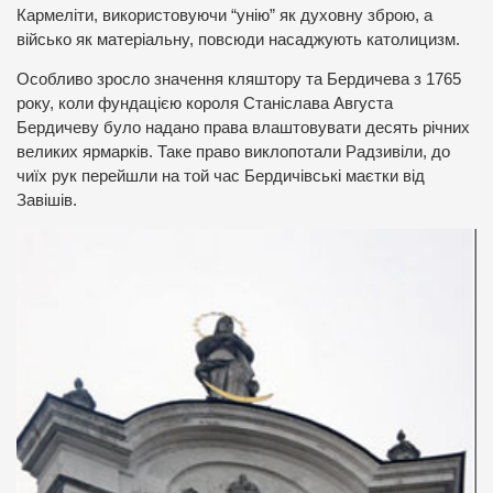
Кармеліти, використовуючи “унію” як духовну зброю, а
військо як матеріальну, повсюди насаджують католицизм.
Особливо зросло значення кляштору та Бердичева з 1765
року, коли фундацією короля Станіслава Августа
Бердичеву було надано права влаштовувати десять річних
великих ярмарків. Таке право виклопотали Радзивіли, до
чиїх рук перейшли на той час Бердичівські маєтки від
Завішів.