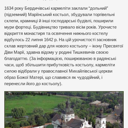
1634 року Бердичівські кармеліти заклали “дольний”
(підземний) Маріїнський костьол, збудували торгівельні
склепи, крамниці й інші господарські будівлі, поширили
мури фортеці. Будівництво тривало вісім років. Урочисте
відкриття монастиря та освячення нижнього костелу
відбулось 22 липня 1642 р. На цій урочистості засновник
склав жертовний дар для нового костьолу – ікону Пресвятої
Діви Марії, здавна відому у родині Тишкевичів своєю
благодаттю. (За інформацією, поширюваною в радянські
часи, щоб збільшити прибутковість костьолу, кармеліти
силою відібрали у православної Михайлівської церкви
образ Божої Матері, що славився як чудодійний, і
перенесли його до костьолу).