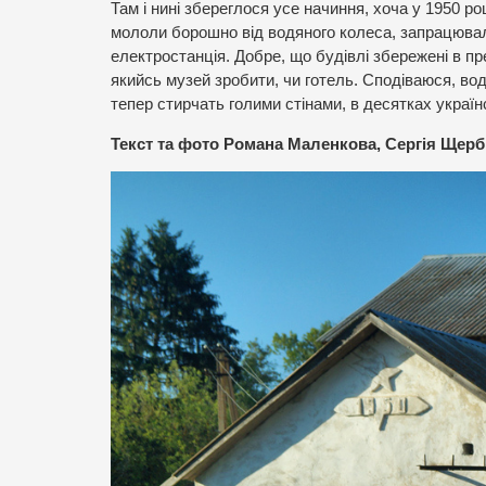
Там і нині збереглося усе начиння, хоча у 1950 ро
мололи борошно від водяного колеса, запрацювали 
електростанція. Добре, що будівлі збережені в п
якийсь музей зробити, чи готель. Сподіваюся, вод
тепер стирчать голими стінами, в десятках україн
Текст та фото Романа Маленкова, Сергія Щерб