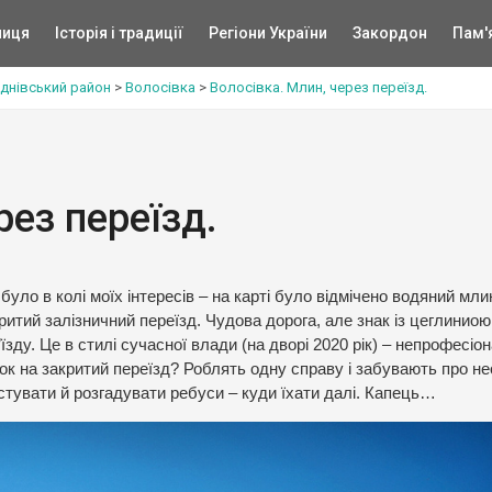
ниця
Історія і традиції
Регіони України
Закордон
Пам'
днівський район
>
Волосівка
>
Волосівка. Млин, через переїзд.
рез переїзд.
 було в колі моїх інтересів – на карті було відмічено водяний мл
итий залізничний переїзд. Чудова дорога, але знак із цеглиниою
зду. Це в стилі сучасної влади (на дворі 2020 рік) – непрофесіон
ок на закритий переїзд? Роблять одну справу і забувають про не
вестувати й розгадувати ребуси – куди їхати далі. Капець…