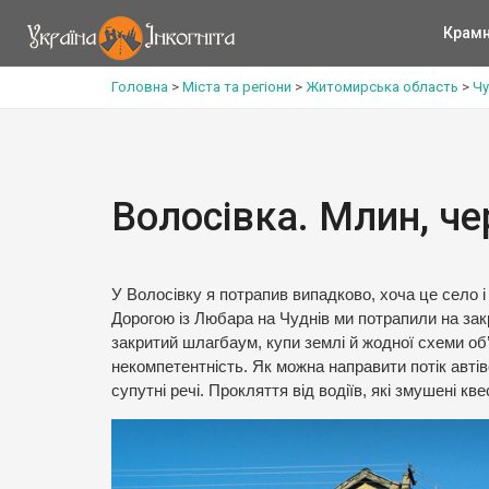
Крам
Головна
>
Міста та регіони
>
Житомирська область
>
Чу
Волосівка. Млин, че
У Волосівку я потрапив випадково, хоча це село і
Дорогою із Любара на Чуднів ми потрапили на закр
закритий шлагбаум, купи землі й жодної схеми об’ї
некомпетентність. Як можна направити потік автів
супутні речі. Прокляття від водіїв, які змушені к