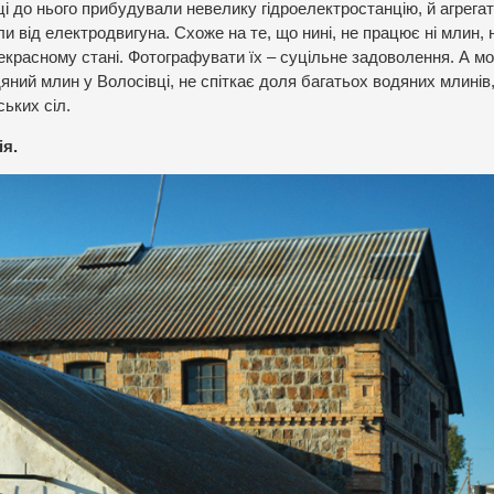
ці до нього прибудували невелику гідроелектростанцію, й агрегати
від електродвигуна. Схоже на те, що нині, не працює ні млин, н
рекрасному стані. Фотографувати їх – суцільне задоволення. А м
яний млин у Волосівці, не спіткає доля багатьох водяних млинів,
ських сіл.
ія.