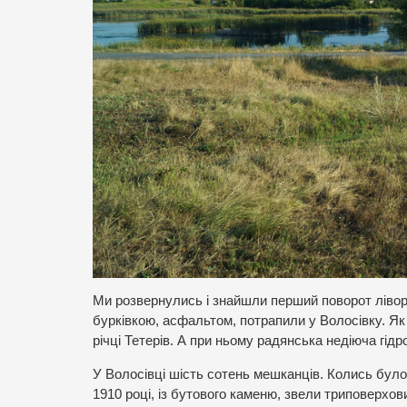
Ми розвернулись і знайшли перший поворот лівору
бурківкою, асфальтом, потрапили у Волосівку. Як 
річці Тетерів. А при ньому радянська недіюча гід
У Волосівці шість сотень мешканців. Колись було
1910 році, із бутового каменю, звели триповерхов