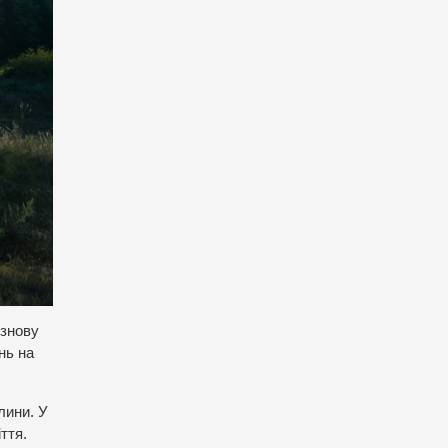
 знову
нь на
лини. У
ття.