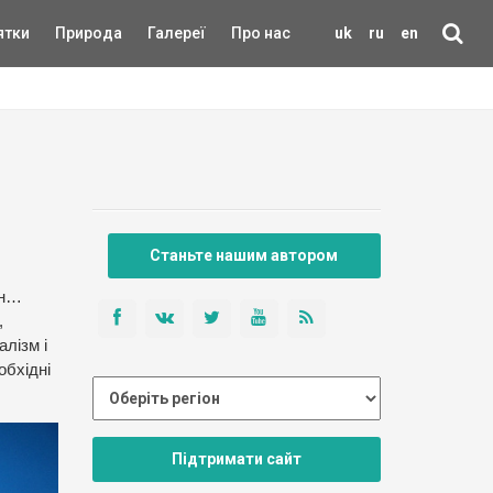
ятки
Природа
Галереї
Про нас
uk
ru
en
Станьте нашим автором
ин…
,
алізм і
обхідні
Підтримати сайт