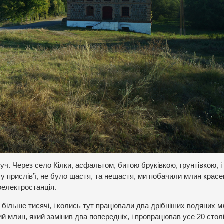
ч. Через село Кілки, асфальтом, битою бруківкою, грунтівкою, і
у прислів’ї, не було щастя, та нещастя, ми побачили млин красе
роелектростанція.
 більше тисячі, і колись тут працювали два дрібніших водяних м
ий млин, який замінив два попередніх, і пропрацював усе 20 столі