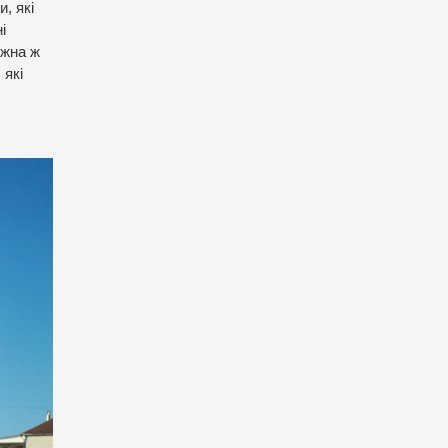
, які
і
ожна ж
 які