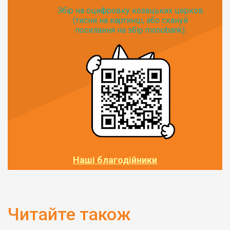
Збір на оцифровку козацьких церков
(тисни на картинці, або скануй
посилання на збір monobank):
Наші благодійники
Читайте також