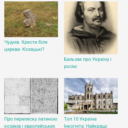
Чуднів. Хрести біля
церкви. Козацькі?
Бальзак про Україну і
росію
Про переписку латиною
Топ 10 Україна
козаків і європейських
Інкогніта. Найкращі