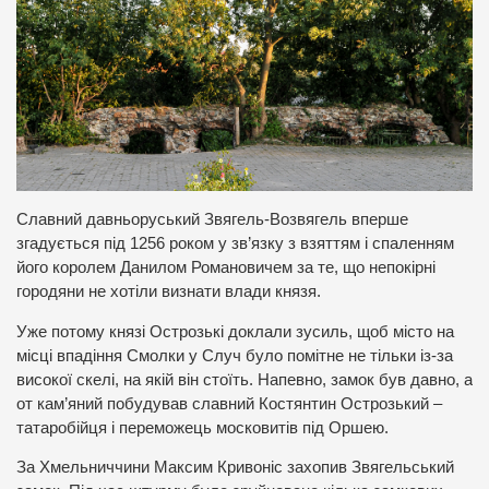
Славний давньоруський Звягель-Возвягель вперше
згадується під 1256 роком у зв’язку з взяттям і спаленням
його королем Данилом Романовичем за те, що непокірні
городяни не хотіли визнати влади князя.
Уже потому князі Острозькі доклали зусиль, щоб місто на
місці впадіння Смолки у Случ було помітне не тільки із-за
високої скелі, на якій він стоїть. Напевно, замок був давно, а
от кам’яний побудував славний Костянтин Острозький –
татаробійця і переможець московитів під Оршею.
За Хмельниччини Максим Кривоніс захопив Звягельський