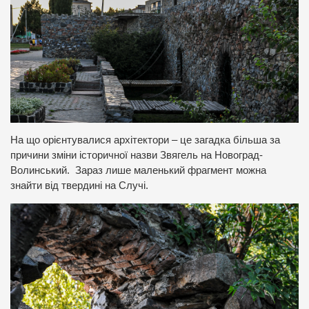
На що орієнтувалися архітектори – це загадка більша за
причини зміни історичної назви Звягель на Новоград-
Волинський. Зараз лише маленький фрагмент можна
знайти від твердині на Случі.