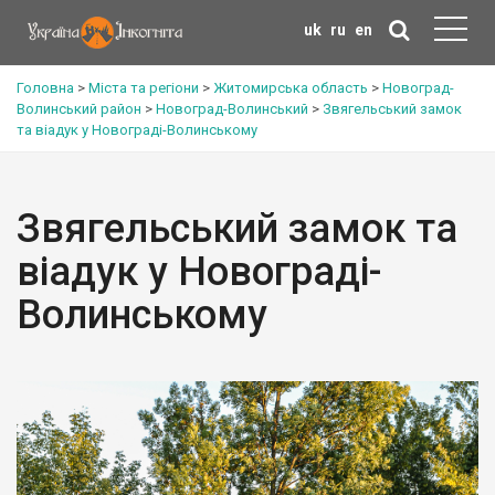
uk
ru
en
Головна
>
Міста та регіони
>
Житомирська область
>
Новоград-
Волинський район
>
Новоград-Волинський
>
Звягельський замок
та віадук у Новограді-Волинському
Звягельський замок та
віадук у Новограді-
Волинському