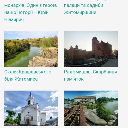
монархів. Один з героїв
палаци та садиби
нашої історії – Юрій
Житомирщини
Немирич
Скеля Крашевського
Радомишль. Скарбниця
біля Житомира
пам’яток