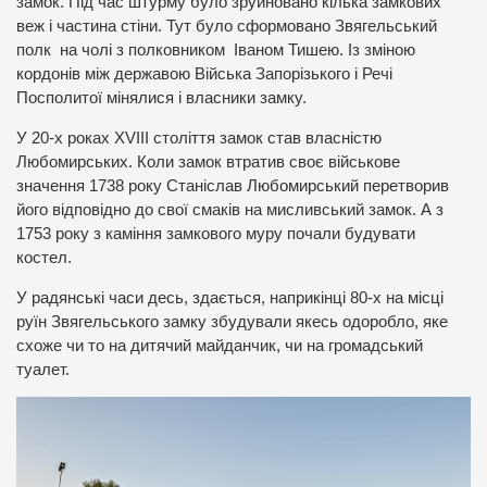
замок. Під час штурму було зруйновано кілька замкових
веж і частина стіни. Тут було сформовано Звягельський
полк на чолі з полковником Іваном Тишею. Із зміною
кордонів між державою Війська Запорізького і Речі
Посполитої мінялися і власники замку.
У 20-х роках XVIII століття замок став власністю
Любомирських. Коли замок втратив своє військове
значення 1738 року Станіслав Любомирський перетворив
його відповідно до свої смаків на мисливський замок. А з
1753 року з каміння замкового муру почали будувати
костел.
У радянські часи десь, здається, наприкінці 80-х на місці
руїн Звягельського замку збудували якесь одоробло, яке
схоже чи то на дитячий майданчик, чи на громадський
туалет.