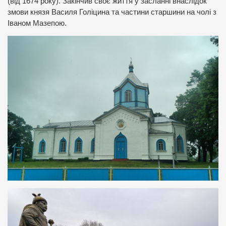
(від 1674 року). Закінчив своє життя у засланні внаслідок
змови князя Василя Голіцина та частини старшини на чолі з
Іваном Мазепою.