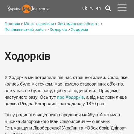
uk
ru
en
Головна
>
Міста та регіони
>
Житомирська область
>
Попільнянський район
>
Ходорків
>
Ходорків
Ходорків
У Ходорків ми потрапили під час страшної зливи. Село, яке
колись було містечком, має немало старовинних об’єктів,
але у нас не було часу, щоб усе подивитись. Приїдемо
наступного разу. Ось тут
про Ходорків
, а від нас поки лише
церква Різдва Богородиці, закладена у 1870 році.
Тут у родинні священника народився майбутній гетьман
Війська Запорозького Іван Самойлович — очільник
Гетьманщини Лівобережної України та «Обох боків Дніпра»