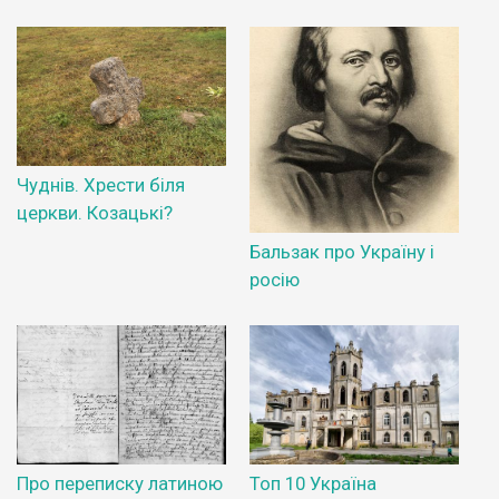
Чуднів. Хрести біля
церкви. Козацькі?
Бальзак про Україну і
росію
Про переписку латиною
Топ 10 Україна