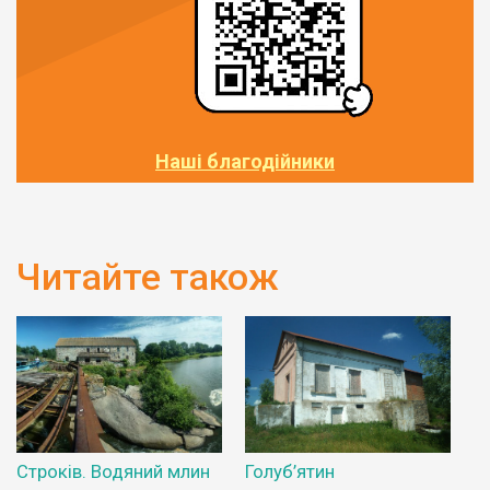
Наші благодійники
Читайте також
Строків. Водяний млин
Голуб’ятин