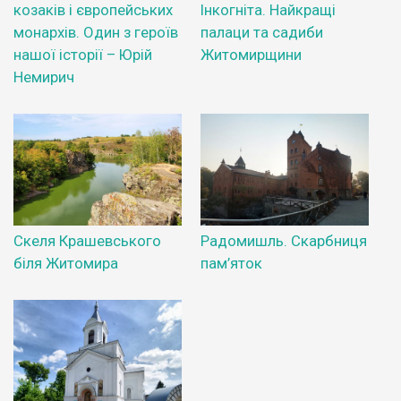
козаків і європейських
Інкогніта. Найкращі
монархів. Один з героїв
палаци та садиби
нашої історії – Юрій
Житомирщини
Немирич
Скеля Крашевського
Радомишль. Скарбниця
біля Житомира
пам’яток